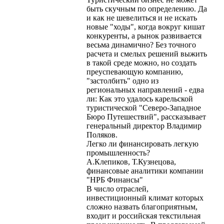
быть скучным по определению. Да
и как не шевелиться и не искать
новые "ходы", когда вокруг кишат
конкуренты, а рынок развивается
весьма динамично? Без точного
расчета и смелых решений выжить
в такой среде можно, но создать
преуспевающую компанию,
"застолбить" одно из
региональных направлений - едва
ли: Как это удалось карельской
туристической "Северо-Западное
Бюро Путешествий", рассказывает
генеральный директор Владимир
Поляков.
Легко ли финансировать легкую
промышленность?
А.Клепиков, Т.Кузнецова,
финансовые аналитики компании
"НРБ Финансы"
В число отраслей,
инвестиционный климат которых
сложно назвать благоприятным,
входит и российская текстильная