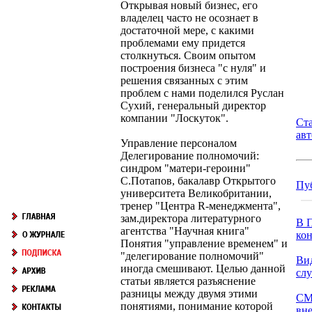
Открывая новый бизнес, его
владелец часто не осознает в
достаточной мере, с какими
проблемами ему придется
столкнуться. Своим опытом
построения бизнеса "с нуля" и
решения связанных с этим
проблем с нами поделился Руслан
Сухий, генеральный директор
компании "Лоскуток".
Ст
ав
Управление персоналом
Делегирование полномочий:
синдром "матери-героини"
С.Потапов, бакалавр Открытого
Пу
университета Великобритании,
тренер "Центра R-менеджмента",
зам.директора литературного
В П
агентства "Научная книга"
кон
Понятия "управление временем" и
"делегирование полномочий"
Ви
иногда смешивают. Целью данной
сл
статьи является разъяснение
разницы между двумя этими
СМ
понятиями, понимание которой
вн