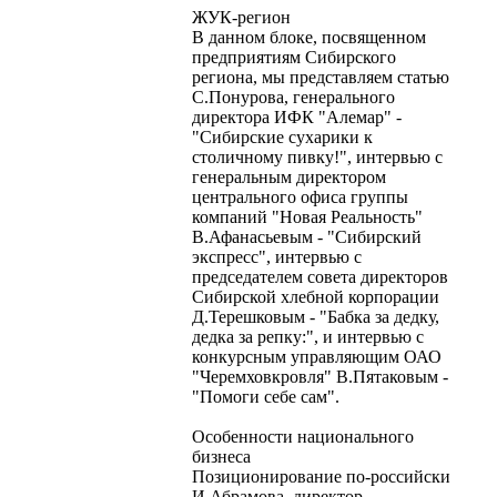
ЖУК-регион
В данном блоке, посвященном
предприятиям Сибирского
региона, мы представляем статью
С.Понурова, генерального
директора ИФК "Алемар" -
"Сибирские сухарики к
столичному пивку!", интервью с
генеральным директором
центрального офиса группы
компаний "Новая Реальность"
В.Афанасьевым - "Сибирский
экспресс", интервью с
председателем совета директоров
Сибирской хлебной корпорации
Д.Терешковым - "Бабка за дедку,
дедка за репку:", и интервью с
конкурсным управляющим ОАО
"Черемховкровля" В.Пятаковым -
"Помоги себе сам".
Особенности национального
бизнеса
Позиционирование по-российски
И.Абрамова, директор