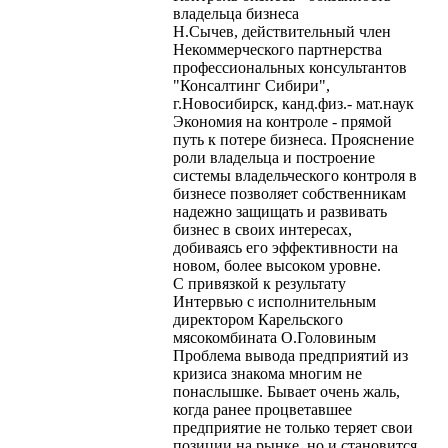
владельца бизнеса
Н.Сычев, действительный член
Некоммерческого партнерства
профессиональных консультантов
"Консалтинг Сибири",
г.Новосибирск, канд.физ.- мат.наук
Экономия на контроле - прямой
путь к потере бизнеса. Прояснение
роли владельца и построение
системы владельческого контроля в
бизнесе позволяет собственникам
надежно защищать и развивать
бизнес в своих интересах,
добиваясь его эффективности на
новом, более высоком уровне.
С привязкой к результату
Интервью с исполнительным
директором Карельского
мясокомбината О.Головиным
Проблема вывода предприятий из
кризиса знакома многим не
понаслышке. Бывает очень жаль,
когда ранее процветавшее
предприятие не только теряет свои
позиции на рынке, но и становится