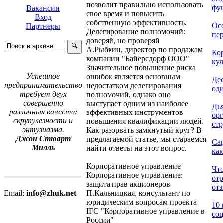
позволит правильно использовать
фун
Вакансии
свое время и повысить
Вход
собственную эффективность.
Ос
Партнеры
Делегирование полномочий:
пер
доверяй, но проверяй
А.Рыбкин, директор по продажам
Ко
компании "Байерсдорф ООО"
кул
Значительное повышение риска
Успешное
ошибок является основным
Дес
предпринимательство
недостатком делегирования
оди
требует двух
полномочий, однако оно
совершенно
выступает одним из наиболее
Дь
различных качеств:
эффективных инструментов
ор
скрупулезности и
повышения квалификации людей.
стр
энтузиазма.
Как разорвать замкнутый круг? В
Джон Стюарт
предлагаемой статье, мы стараемся
Са
Милль
найти ответы на этот вопрос.
как
Корпоративное управление
Что
Корпоративное управление:
от
защита прав акционеров
отз
П.Кальницкая, консультант по
Email:
info@zhuk.net
юридическим вопросам проекта
10 
IFC "Корпоративное управление в
соц
России"