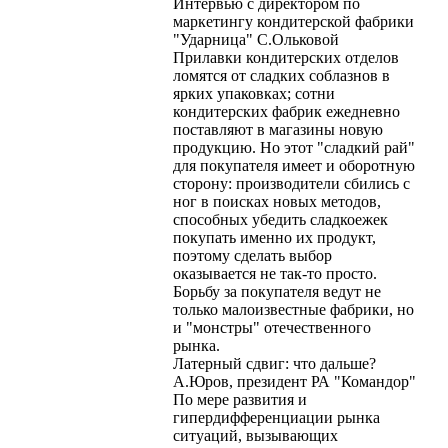
Интервью с директором по
маркетингу кондитерской фабрики
"Ударница" С.Ольковой
Прилавки кондитерских отделов
ломятся от сладких соблазнов в
ярких упаковках; сотни
кондитерских фабрик ежедневно
поставляют в магазины новую
продукцию. Но этот "сладкий рай"
для покупателя имеет и оборотную
сторону: производители сбились с
ног в поисках новых методов,
способных убедить сладкоежек
покупать именно их продукт,
поэтому сделать выбор
оказывается не так-то просто.
Борьбу за покупателя ведут не
только малоизвестные фабрики, но
и "монстры" отечественного
рынка.
Латерный сдвиг: что дальше?
А.Юров, президент РА "Командор"
По мере развития и
гипердифференциации рынка
ситуаций, вызывающих