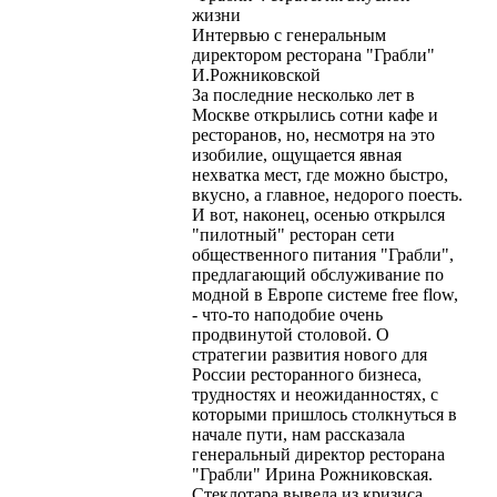
жизни
Интервью с генеральным
директором ресторана "Грабли"
И.Рожниковской
За последние несколько лет в
Москве открылись сотни кафе и
ресторанов, но, несмотря на это
изобилие, ощущается явная
нехватка мест, где можно быстро,
вкусно, а главное, недорого поесть.
И вот, наконец, осенью открылся
"пилотный" ресторан сети
общественного питания "Грабли",
предлагающий обслуживание по
модной в Европе системе free flow,
- что-то наподобие очень
продвинутой столовой. О
стратегии развития нового для
России ресторанного бизнеса,
трудностях и неожиданностях, с
которыми пришлось столкнуться в
начале пути, нам рассказала
генеральный директор ресторана
"Грабли" Ирина Рожниковская.
Стеклотара вывела из кризиса