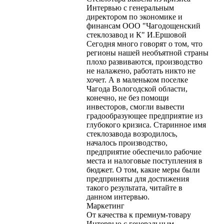
Интервью с генеральным
директором по экономике и
финансам ООО "Чагодощенский
стеклозавод и К" И.Ершовой
Сегодня много говорят о том, что
регионы нашей необъятной страны
плохо развиваются, производство
не налажено, работать никто не
хочет. А в маленьком поселке
Чагода Вологодской области,
конечно, не без помощи
инвесторов, смогли вывести
градообразующее предприятие из
глубокого кризиса. Старинное имя
стеклозавода возродилось,
началось производство,
предприятие обеспечило рабочие
места и налоговые поступления в
бюджет. О том, какие меры были
предприняты для достижения
такого результата, читайте в
данном интервью.
Маркетинг
От качества к премиум-товару
Интервью с генеральным