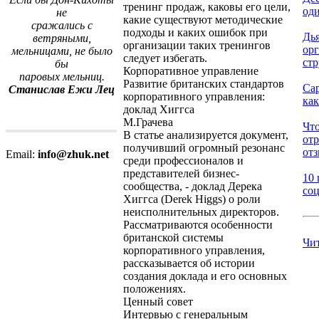
тренинг продаж, каковы его цели,
оди
не
какие существуют методические
сражались с
подходы и каких ошибок при
Дь
ветряными,
организации таких тренингов
ор
мельницами, не было
следует избегать.
стр
бы
Корпоративное управление
паровых мельниц.
Развитие британских стандартов
Са
Станислав Ежи Лец
корпоративного управления:
как
доклад Хиггса
М.Грачева
Что
В статье анализируется документ,
от
получивший огромный резонанс
отз
Email:
info@zhuk.net
среди профессионалов и
представителей бизнес-
10 
сообщества, - доклад Дерека
соц
Хиггса (Derek Higgs) о роли
неисполнительных директоров.
Рассматриваются особенности
британской системы
Чи
корпоративного управления,
рассказывается об истории
создания доклада и его основных
положениях.
Ценный совет
Интервью с генеральным