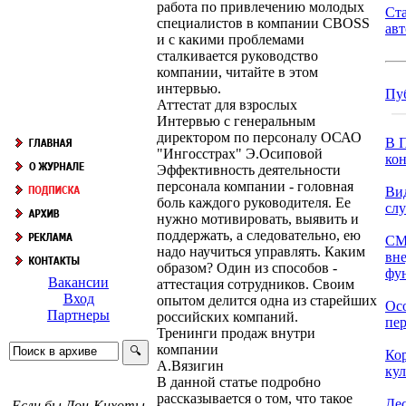
работа по привлечению молодых
Ст
специалистов в компании CBOSS
ав
и с какими проблемами
сталкивается руководство
компании, читайте в этом
интервью.
Пу
Аттестат для взрослых
Интервью с генеральным
директором по персоналу ОСАО
В П
"Ингосстрах" Э.Осиповой
кон
Эффективность деятельности
персонала компании - головная
Ви
боль каждого руководителя. Ее
сл
нужно мотивировать, выявить и
поддержать, а следовательно, ею
СМ
надо научиться управлять. Каким
вн
образом? Один из способов -
фун
Вакансии
аттестация сотрудников. Своим
Вход
опытом делится одна из старейших
Ос
Партнеры
российских компаний.
пер
Тренинги продаж внутри
компании
Ко
А.Вязигин
кул
В данной статье подробно
рассказывается о том, что такое
Дес
Если бы Дон-Кихоты