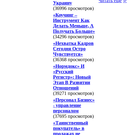
Читать ещё
⤾
Украину
(36996 просмотров)
«Коучинг –
Инструмент Как
Делать Меньше, А
Получать Больше»
(34296 просмотров)
«Нехватка Кадров
Сегодня Остро
Чувствуется»
(36368 просмотров)
«Нормдокс» И
«Русский
Регистр»: Новый
Этап В Развитии
Отношений
(39271 просмотров)
«Персонал Бизнес»
- управление
персоналом
(37695 просмотров)
«Таинственный
покупатель» в
продажах не