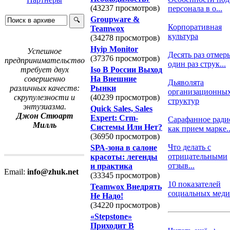
(43237 просмотров)
персонала в о...
Groupware &
Корпоративная
Teamwox
культура
(34278 просмотров)
Hyip Monitor
Успешное
Десять раз отмерь
(37376 просмотров)
предпринимательство
один раз струк...
Iso В России Выход
требует двух
На Внешние
совершенно
Дьяволята
Рынки
различных качеств:
организационны
(40239 просмотров)
скрупулезности и
структур
энтузиазма.
Quick Sales, Sales
Джон Стюарт
Expert: Crm-
Сарафанное ради
Милль
Системы Или Нет?
как прием марке..
(36950 просмотров)
Что делать с
SРА-зона в салоне
отрицательными
красоты: легенды
отзыв...
и практика
Email:
info@zhuk.net
(33345 просмотров)
10 показателей
Teamwox Внедрять
социальных медиа,
Не Надо!
(34220 просмотров)
«Stepstone»
Приходит В