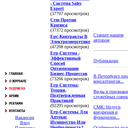
- Система Sales
Expert
(37797 просмотров)
Crm Против
Кризиса
(37372 просмотров)
Станьте нашим
Epc-Контракты В
автором
Электроэнергетике
(47208 просмотров)
Erp-Система -
Эффективный
Публикации
Способ
Оптимизации
Бизнес-Процессов
В Петербурге пр
(73266 просмотров)
консалтингов...
Erp-Система:
Теория,
Виды и признаки
Подтвержденная
служебных сове
Практикой
(92295 просмотров)
СМК: Недуги
Erp-Системы Для
внедрения и
Аптеки:
функциони...
Вакансии
Излишество Или
Вход
Необходимость?
Особенности под
Партнеры