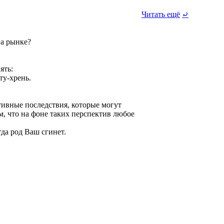
Читать ещё
⤾
на рынке?
ять:
ту-хрень.
тивные последствия, которые могут
ом, что на фоне таких перспектив любое
гда род Ваш сгинет.