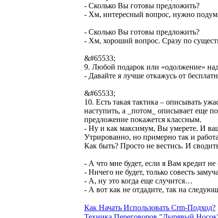
- Сколько Вы готовы предложить?
- Хм, интересный вопрос, нужно подума
- Сколько Вы готовы предложить?
- Хм, хороший вопрос. Сразу по существ
&#65533;
9. Любой подарок или «одолжение» над
- Давайте я лучше откажусь от бесплат
&#65533;
10. Есть такая тактика – описывать уж
наступить, а _потом_ описывает еще пос
предложение покажется классным.
- Ну и как максимум, Вы умерете. И ва
Утрированно, но примерно так и работа
Как быть? Просто не вестись. И сводить
- А что мне будет, если я Вам кредит не
- Ничего не будет, только совесть замуч
- А, ну это когда еще случится…
- А вот как не отдадите, так на следую
Как Начать Использовать Crm-Подход?
Техника Переговоров "Дырявый Носок