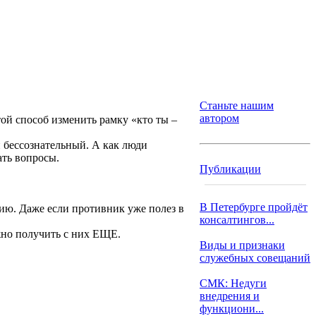
Станьте нашим
автором
той способ изменить рамку «кто ты –
н бессознательный. А как люди
ать вопросы.
Публикации
В Петербурге пройдёт
нию. Даже если противник уже полез в
консалтингов...
жно получить с них ЕЩЕ.
Виды и признаки
служебных совещаний
СМК: Недуги
внедрения и
функциони...