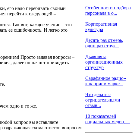
Особенности подбора
ки, его надо перебивать своими
персонала в о...
очет перейти к следующей –
Корпоративная
ся. Так вот, каждое учение – это
культура
ать ее ошибочность. И легко это
Десять раз отмерь,
один раз струк...
Дьяволята
торением! Просто задавая вопросы –
организационных
ивел, далее он начнет приводить
структур
Сарафанное радио»
как прием марке...
те.
Что делать с
отрицательными
отзыв...
чем одно и то же.
10 показателей
социальных медиа, ...
 любой вопрос вы вставляете
ь раздражающая схема ответов вопросом