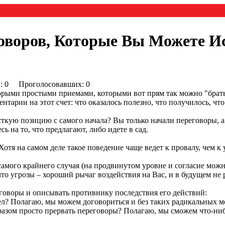
оворов, Которые Вы Можете И
0) : 0 Проголосовавших: 0
торыми простыми приемами, которыми вот прям так можно "брать
арии на этот счет: что оказалось полезно, что получилось, что
есткую позицию с самого начала? Вы только начали переговоры, 
сь на то, что предлагают, либо идете в сад.
отя на самом деле такое поведение чаще ведет к провалу, чем к 
самого крайнего случая (на продвинутом уровне и согласие можн
что угрозы – хороший рычаг воздействия на Вас, и в будущем не 
говоры и описывать противнику последствия его действий:
ел? Полагаю, мы можем договориться и без таких радикальных м
бразом просто прервать переговоры? Полагаю, мы сможем что-ни