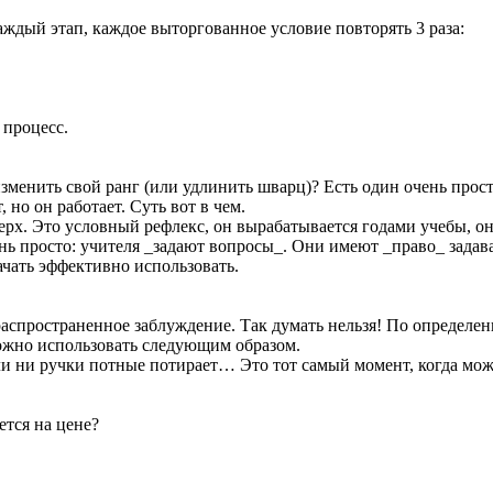
ждый этап, каждое выторгованное условие повторять 3 раза:
 процесс.
изменить свой ранг (или удлинить шварц)? Есть один очень прос
, но он работает. Суть вот в чем.
ерх. Это условный рефлекс, он вырабатывается годами учебы, о
нь просто: учителя _задают вопросы_. Они имеют _право_ задав
ачать эффективно использовать.
распространенное заблуждение. Так думать нельзя! По определе
можно использовать следующим образом.
ь ли ни ручки потные потирает… Это тот самый момент, когда мо
жется на цене?