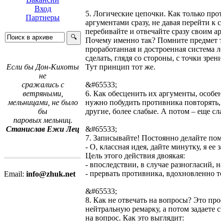
Вход
5. Логические цепочки. Как только про
Партнеры
аргументами сразу, не давая перейти к
перебивайте и отвечайте сразу своим а
Почему именно так? Помните предмет т
проработанная и достроенная система л
сделать, глядя со стороны, с точки зре
Тут принцип тот же.
Если бы Дон-Кихоты
не
&#65533;
сражались с
6. Как обесценить их аргументы, особ
ветряными,
нужно побудить противника повторять, 
мельницами, не было
другие, более слабые. А потом – еще сл
бы
паровых мельниц.
&#65533;
Станислав Ежи Лец
7. Записывайте! Постоянно делайте пом
- О, классная идея, дайте минутку, я ее
Цель этого действия двоякая:
- впоследствии, в случае разногласий,
- прервать противника, вдохновленно 
Email:
info@zhuk.net
&#65533;
8. Как не отвечать на вопросы? Это про
нейтральную ремарку, а потом задаете 
на вопрос. Как это выглядит: