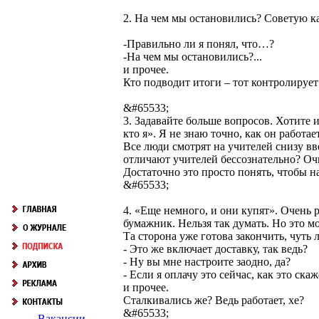
2. На чем мы остановились? Советую ка
-Правильно ли я понял, что…?
-На чем мы остановились?...
и прочее.
Кто подводит итоги – тот контролирует
&#65533;
3. Задавайте больше вопросов. Хотите 
кто я». Я не знаю точно, как он работает
Все люди смотрят на учителей снизу вв
отличают учителей бессознательно? Оч
Достаточно это просто понять, чтобы н
&#65533;
4. «Еще немного, и они купят». Очень 
бумажник. Нельзя так думать. Но это 
Та сторона уже готова закончить, чут
- Это же включает доставку, так ведь?
- Ну вы мне настроите заодно, да?
- Если я оплачу это сейчас, как это ска
и прочее.
Сталкивались же? Ведь работает, хе?
&#65533;
Вакансии