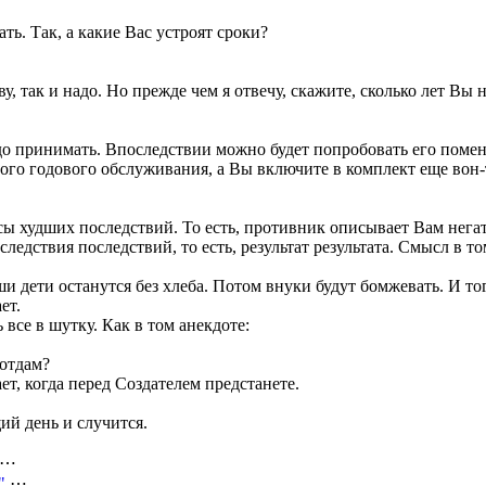
ть. Так, а какие Вас устроят сроки?
у, так и надо. Но прежде чем я отвечу, скажите, сколько лет Вы 
о принимать. Впоследствии можно будет попробовать его помен
ного годового обслуживания, а Вы включите в комплект еще вон-
асы худших последствий. То есть, противник описывает Вам нега
ледствия последствий, то есть, результат результата. Смысл в т
ши дети останутся без хлеба. Потом внуки будут бомжевать. И то
ет.
 все в шутку. Как в том анекдоте:
 отдам?
ает, когда перед Создателем предстанете.
щий день и случится.
⋯
"
⋯