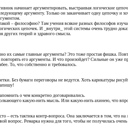
тивник начинает аргументировать, выстраивая логические цепоч
 следующему аргументу. Только он заканчивает одну цепочку и х
ргументом.
акой – философию? Там учения всякие разных философов изучают
огических цепочек. И _внутри_ этой системы очень трудно доказ
ния других теорий и здравого смысла.
енно их самые главные аргументы? Это тоже простая фишка. Пов
повторять его аргументы. И что произойдет? Сильные он уже пр
абее. То, что собственно и требовалось.
етки. Без бумаги переговоры не ведутся. Хоть карикатуры рисуй
 запишу!
 напомнить о чем конкретно договаривались.
толкающего какую-нить мысль. Или какую-нить ахинею, что впро
сто – есть тактика контр-вопроса. Она заключается в том, что на
свой вопрос. Ремарка нужна для того, чтобы не получилась очен