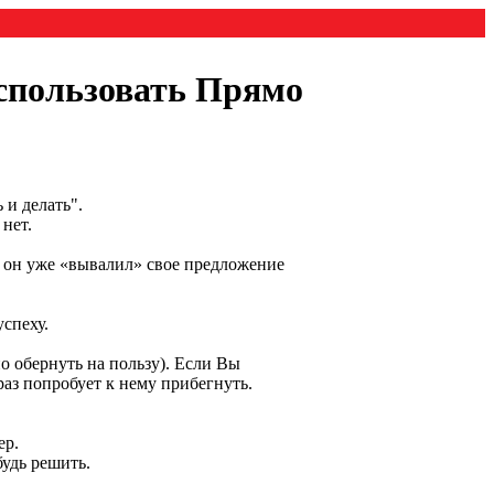
спользовать Прямо
 и делать".
 нет.
а он уже «вывалил» свое предложение
успеху.
о обернуть на пользу). Если Вы
раз попробует к нему прибегнуть.
ер.
будь решить.