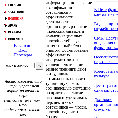
информации, повышение
квалификации
В Петербург
сотрудников и
консалтингов
эффективности
деятельности
Виды и приз
организации, развитие
служебных с
лидерских навыков и
коммуникационных
СМК: Недуг
способностей людей,
внедрения и
интенсивный обмен
Вакансии
функциони...
опытом, формирование
Вход
эффективных
Партнеры
Особенности
инструментов для
персонала в о
усиления мотивации.
Бизнес-тренинги дают
Корпоративн
сотрудникам
культура
возможность пережить
Часто говорят, что
ту или иную часто
Десять раз от
цифры управляют
возникающую ситуацию
один раз стру
миром, по крайней
на практике, а также
мере
позволяют удерживать
Дьяволята
нет сомнения в том,
перспективных
организацио
что
сотрудников — людей,
структур
цифры показывают,
способных двигать
как
бизнес.