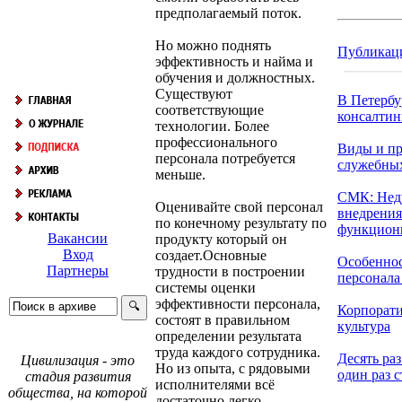
предполагаемый поток.
Но можно поднять
Публикац
эффективность и найма и
обучения и должностных.
Существуют
В Петербу
соответствующие
консалтинг
технологии. Более
профессионального
Виды и п
персонала потребуется
служебны
меньше.
СМК: Нед
Оценивайте свой персонал
внедрения
по конечному результату по
функциони
Вакансии
продукту который он
Вход
создает.Основные
Особеннос
Партнеры
трудности в построении
персонала 
системы оценки
эффективности персонала,
Корпорат
состоят в правильном
культура
определении результата
труда каждого сотрудника.
Десять раз
Цивилизация - это
Но из опыта, с рядовыми
один раз с
стадия развития
исполнителями всё
общества, на которой
достаточно легко.