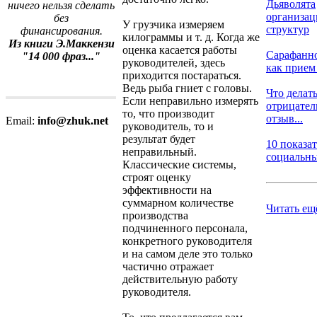
Дьяволята
ничего нельзя сделать
организа
без
У грузчика измеряем
структур
финансирования.
килограммы и т. д. Когда же
Из книги Э.Маккензи
оценка касается работы
Сарафанно
"14 000 фраз..."
руководителей, здесь
как прием 
приходится постараться.
Ведь рыба гниет с головы.
Что делать
Если неправильно измерять
отрицате
то, что производит
отзыв...
Email:
info@zhuk.net
руководитель, то и
результат будет
10 показа
неправильный.
социальных
Классические системы,
строят оценку
эффективности на
суммарном количестве
Читать ещ
производства
подчиненного персонала,
конкретного руководителя
и на самом деле это только
частично отражает
действительную работу
руководителя.