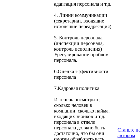
адаптация персонала и т.д.
4. Линии коммуникации
(секретариат, входящие
исходящие переадресация)
5. Контроль персонала
(инспекции персонала,
контроль исполнения)
Урегулирование проблем
персонала.
6.Оценка эффективности
персонала
7.Кадровая политика
И теперь посмотрите,
сколько человек в
компании, сколько найма,
входящих звонков и т.д.
персонала в отделе
персонала должно быть
Станьте 
достаточно, что бы они
автором
смогли обработать весь