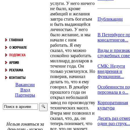
услуги. У него ничего
не было, кроме
амбиций и желания
завтра стать богатым
Публикации
и быть выдающейся
личностью. У него
было желание, и мы
В Петербурге п
начали с ним
консалтингов...
работать. Я ему
сказал, что можно
Виды и призна
спокойно заработать
служебных сов
миллиард долларов в
течение года. Он
СМК: Недуги
только усмехнулся. Но
внедрения и
поверив, начинал
функциони...
делать то, что я ему
Вакансии
говорил. В декабре
Особенности по
Вход
прошлого года он
персонала в о...
Партнеры
открыл небольшой
завод по производству
Корпоративная
технических масел.
культура
Вчера мне позвонил и
сказал, что, да, он
Десять раз отмер
теперь понимает, что
один раз струк..
Нельзя гоняться за
все, что он захочет,
деньгами - нужно