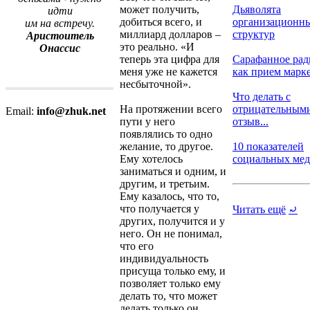
может получить,
Дьяволята
идти
добиться всего, и
организационн
им на встречу.
миллиард долларов –
структур
Аристоитель
это реально. «И
Онассис
теперь эта цифра для
Сарафанное рад
меня уже не кажется
как прием марке.
несбыточной».
Что делать с
На протяжении всего
отрицательным
Email:
info@zhuk.net
пути у него
отзыв...
появлялись то одно
желание, то другое.
10 показателей
Ему хотелось
социальных меди
заниматься и одним, и
другим, и третьим.
Ему казалось, что то,
что получается у
Читать ещё
⤾
других, получится и у
него. Он не понимал,
что его
индивидуальность
присуща только ему, и
позволяет только ему
делать то, что может
делать только он.