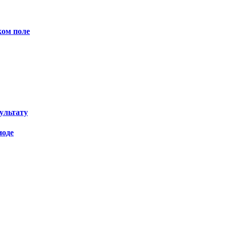
ком поле
зультату
иоде