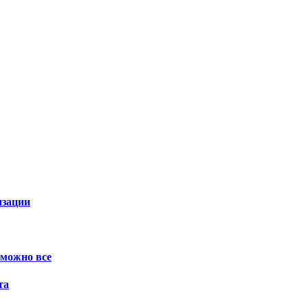
изации
 можно все
та