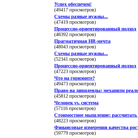
Успех обеспечен!
(49417 просмотров)
Схемы разные нужны...
(47419 просмотров)
Процессно-ориентированный подход
(48392 просмотров)
Прагматичная HR-мечта
(48043 просмотров)
Схемы разные нужны...
(52341 просмотров)
Процессно-ориентированный подход
(47223 просмотров)
Что на горизонте?
(49473 просмотров)
Право на дивиденды: механизм реал
(45812 просмотров)
Человек vs. система
(57116 просмотров)
Стоимостное мышление: рассчитать
(48223 просмотров)
Финансовые измерения качества рос
(59779 просмотров)