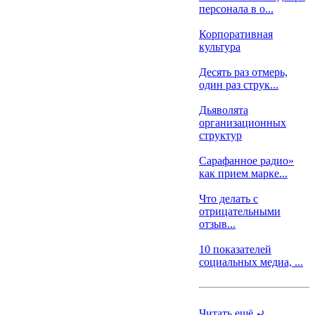
персонала в о...
Корпоративная
культура
Десять раз отмерь,
один раз струк...
Дьяволята
организационных
структур
Сарафанное радио»
как прием марке...
Что делать с
отрицательными
отзыв...
10 показателей
социальных медиа, ...
Читать ещё
⤾