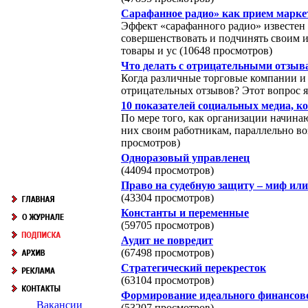
Сарафанное радио» как прием маркети
Эффект «сарафанного радио» известен 
совершенствовать и подчинять своим и
товары и ус (10648 просмотров)
Что делать с отрицательными отзыв
Когда различные торговые компании и м
отрицательных отзывов? Этот вопрос я 
10 показателей социальных медиа, 
По мере того, как организации начина
них своим работникам, параллельно во
просмотров)
Одноразовый управленец
(44094 просмотров)
Право на судебную защиту – миф или
(43304 просмотров)
Константы и переменные
(59705 просмотров)
Аудит не повредит
(67498 просмотров)
Стратегический перекресток
(63104 просмотров)
Формирование идеального финансово
Вакансии
(53207 просмотров)