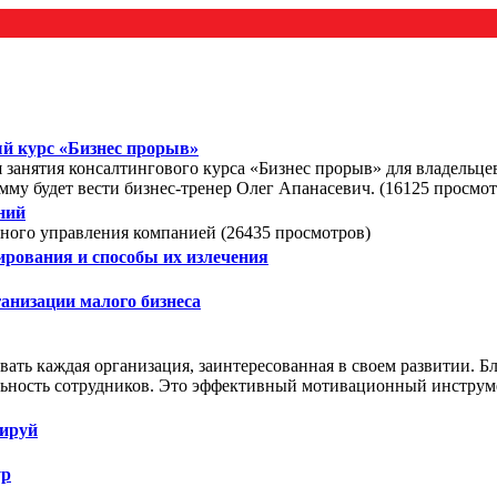
ый курс «Бизнес прорыв»
я занятия консалтингового курса «Бизнес прорыв» для владельце
мму будет вести бизнес-тренер Олег Апанасевич. (16125 просмот
ний
ого управления компанией (26435 просмотров)
рования и способы их излечения
ганизации малого бизнеса
ать каждая организация, заинтересованная в своем развитии. Б
ьность сотрудников. Это эффективный мотивационный инструмен
рируй
ур