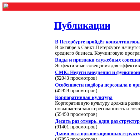
Публикации
В Петербурге пройдёт консалтингов
В октябре в Санкт-Петербурге начнутс
среднего бизнеса. Коучинговую програ
Виды и признаки служебных совеща
Эффективные совещания для эффективн
СМК: Недуги внедрения и функциони
(52043 просмотров)
Особенности подбора персонала в ор
(45959 просмотров)
Корпоративная культура
Корпоративную культуру должна развив
повышается заинтересованность и лоял
(55450 просмотров)
Десять раз отмерь, один раз структу
(91401 просмотров)
Дьяволята организационных структ
(47855 просмотров)