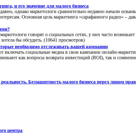
нга, и его значение для малого бизнеса
давно, однако маркетологи сравнительно недавно начали осваива
нтересам. Основная цель маркетинга «сарафанного радио» – да
ами?
аркетологи говорят о социальных сетях, у них часто возникает 
хотела бы обсудить. (10641 просмотров)
которые необходимо отслеживать вашей компании
ют включать социальные медиа в свои кампании онлайн-маркетин
зникают как вопросы возврата инвестиций (ROI), так и сомнения
 реальность. Беззащитность малого бизнеса перед лицом прав
го центра