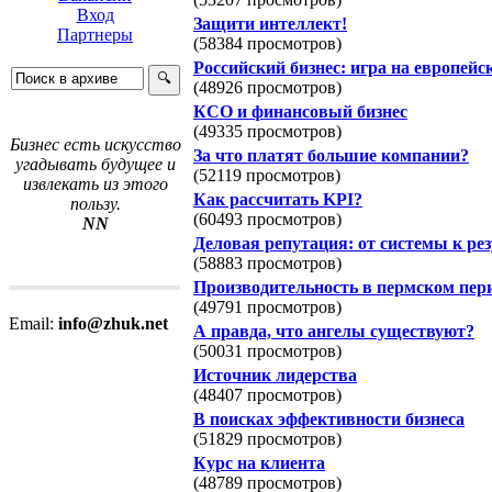
Вход
Защити интеллект!
Партнеры
(58384 просмотров)
Российский бизнес: игра на европейс
(48926 просмотров)
КСО и финансовый бизнес
(49335 просмотров)
Бизнес есть искусство
За что платят большие компании?
угадывать будущее и
(52119 просмотров)
извлекать из этого
Как рассчитать KPI?
пользу.
(60493 просмотров)
NN
Деловая репутация: от системы к ре
(58883 просмотров)
Производительность в пермском пер
(49791 просмотров)
Email:
info@zhuk.net
А правда, что ангелы существуют?
(50031 просмотров)
Источник лидерства
(48407 просмотров)
В поисках эффективности бизнеса
(51829 просмотров)
Курс на клиента
(48789 просмотров)