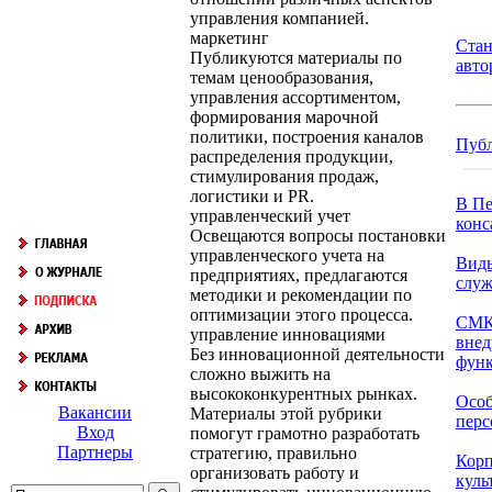
управления компанией.
маркетинг
Стан
Публикуются материалы по
авто
темам ценообразования,
управления ассортиментом,
формирования марочной
политики, построения каналов
Пуб
распределения продукции,
стимулирования продаж,
логистики и PR.
В Пе
управленческий учет
конс
Освещаются вопросы постановки
управленческого учета на
Виды
предприятиях, предлагаются
слу
методики и рекомендации по
оптимизации этого процесса.
СМК
управление инновациями
внед
Без инновационной деятельности
функ
сложно выжить на
высококонкурентных рынках.
Особ
Вакансии
Материалы этой рубрики
перс
Вход
помогут грамотно разработать
Партнеры
стратегию, правильно
Корп
организовать работу и
куль