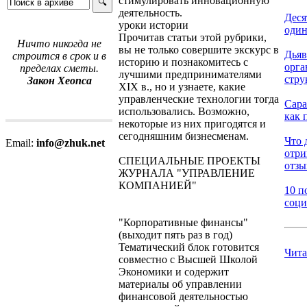
стимулировать инновационную
деятельность.
Деся
уроки истории
один
Прочитав статьи этой рубрики,
Ничто никогда не
вы не только совершите экскурс в
Дьяв
строится в срок и в
историю и познакомитесь с
орг
пределах сметы.
лучшими предпринимателями
стру
Закон Хеопса
XIX в., но и узнаете, какие
управленческие технологии тогда
Сара
использовались. Возможно,
как 
некоторые из них пригодятся и
сегодняшним бизнесменам.
Что 
Email:
info@zhuk.net
отр
СПЕЦИАЛЬНЫЕ ПРОЕКТЫ
отзыв
ЖУРНАЛА "УПРАВЛЕНИЕ
КОМПАНИЕЙ"
10 п
соци
"Корпоративные финансы"
(выходит пять раз в год)
Тематический блок готовится
Чита
совместно с Высшей Школой
Экономики и содержит
материалы об управлении
финансовой деятельностью