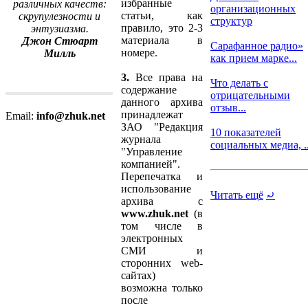
избранные
различных качеств:
организационных
статьи, как
скрупулезности и
структур
правило, это 2-3
энтузиазма.
материала в
Джон Стюарт
Сарафанное радио»
номере.
Милль
как прием марке...
3.
Все права на
Что делать с
содержание
отрицательными
данного архива
отзыв...
принадлежат
Email:
info@zhuk.net
ЗАО "Редакция
10 показателей
журнала
социальных медиа, ..
"Управление
компанией".
Перепечатка и
использование
Читать ещё
⤾
архива с
www.zhuk.net
(в
том числе в
электронных
СМИ и
сторонних web-
сайтах)
возможна только
после