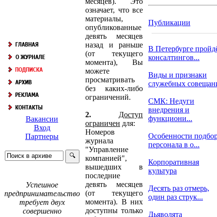
месяцев). Это
означает, что все
материалы,
Публикации
опубликованные
девять месяцев
назад и раньше
В Петербурге пройд
(от текущего
консалтингов...
момента), Вы
можете
Виды и признаки
просматривать
служебных совещан
без каких-либо
ограничений.
СМК: Недуги
внедрения и
2.
Доступ
функциони...
Вакансии
ограничен
для:
Вход
Номеров
Особенности подбо
Партнеры
журнала
персонала в о...
"Управление
компанией",
Корпоративная
вышедших в
культура
последние
девять месяцев
Успешное
Десять раз отмерь,
(от текущего
предпринимательство
один раз струк...
момента). В них
требует двух
доступны только
совершенно
Дьяволята