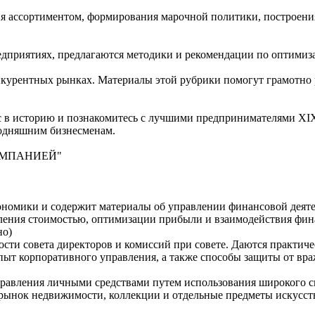
я ассортиментом, формирования марочной политики, построени
дприятиях, предлагаются методики и рекомендации по оптимиза
урентных рынках. Материалы этой рубрики помогут грамотно ра
с в историю и познакомитесь с лучшими предпринимателями XIX в
годняшним бизнесменам.
ОМПАНИЕЙ"
ономики и содержит материалы об управлении финансовой деят
ления стоимостью, оптимизации прибыли и взаимодействия фин
но)
сти совета директоров и комиссий при совете. Даются практич
пыт корпоративного управления, а также способы защиты от вр
равления личными средствами путем использования широкого с
 рынок недвижимости, коллекции и отдельные предметы искусст