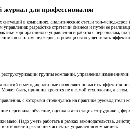
 журнал для профессионалов
 ситуаций в компаниях, аналитические статьи топ-менеджеров 
управления: разработке стратегии бизнеса и путей ее реализац
актике корпоративного управления и работы с персоналом, пос
венников и топ-менеджеров, стремящихся осуществлять эффекти
я, реструктуризации группы компаний, управления изменениям
ехнологий и методик, которые позволяют повысить эффективност
? Может быть, причины кроются не в самой технологии, а в том,
равления, с которыми столкнулись на практике руководители к
ие персонала, обучение, оценка и аттестация сотрудников, фо
ки мало. Надо уметь работать в рамках законодательства, дейст
ас в отношении различных аспектов управления компанией.