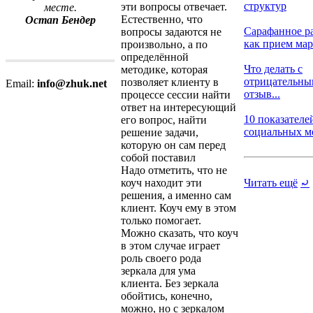
структур
эти вопросы отвечает.
месте.
Естественно, что
Остап Бендер
Сарафанное р
вопросы задаются не
как прием марк
произвольно, а по
определённой
Что делать с
методике, которая
отрицательн
позволяет клиенту в
Email:
info@zhuk.net
отзыв...
процессе сессии найти
ответ на интересующий
10 показателе
его вопрос, найти
социальных мед
решение задачи,
которую он сам перед
собой поставил
Надо отметить, что не
коуч находит эти
Читать ещё
⤾
решения, а именно сам
клиент. Коуч ему в этом
только помогает.
Можно сказать, что коуч
в этом случае играет
роль своего рода
зеркала для ума
клиента. Без зеркала
обойтись, конечно,
можно, но с зеркалом