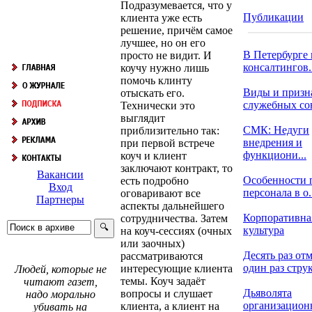
Подразумевается, что у
Публикации
клиента уже есть
решение, причём самое
лучшее, но он его
В Петербурге
просто не видит. И
консалтингов..
коучу нужно лишь
помочь клинту
Виды и призн
отыскать его.
служебных с
Технически это
выглядит
СМК: Недуги
приблизительно так:
внедрения и
при первой встрече
функциони...
коуч и клиент
заключают контракт, то
Вакансии
Особенности 
есть подробно
Вход
персонала в о.
оговаривают все
Партнеры
аспекты дальнейшего
Корпоративна
сотрудничества. Затем
культура
на коуч-сессиях (очных
или заочных)
Десять раз отм
рассматриваются
один раз струк
интересующие клиента
Людей, которые не
темы. Коуч задаёт
читают газет,
Дьяволята
вопросы и слушает
надо морально
организацио
клиента, а клиент на
убивать на