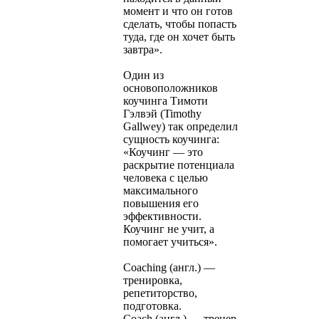
момент и что он готов
сделать, чтобы попасть
туда, где он хочет быть
завтра».
Один из
основоположников
коучинга Тимоти
Гэлвэй (Timothy
Gallwey) так определил
сущность коучинга:
«Коучинг — это
раскрытие потенциала
человека с целью
максимального
повышения его
эффективности.
Коучинг не учит, а
помогает учиться».
Coaching (англ.) —
тренировка,
репетиторство,
подготовка.
Coach (англ.) — тренер,