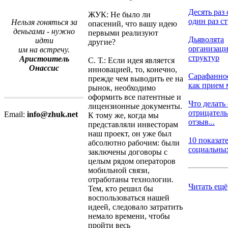
Десять раз 
ЖУК: Не было ли
один раз ст
Нельзя гоняться за
опасений, что вашу идею
деньгами - нужно
первыми реализуют
Дьяволята
идти
другие?
организац
им на встречу.
структур
Аристоитель
С. Т.: Если идея является
Онассис
инновацией, то, конечно,
Сарафанно
прежде чем выводить ее на
как прием м
рынок, необходимо
оформить все патентные и
Что делать 
лицензионные документы.
отрицател
Email:
info@zhuk.net
К тому же, когда мы
отзыв...
представляли инвесторам
наш проект, он уже был
10 показат
абсолютно рабочим: были
социальных 
заключены договоры с
целым рядом операторов
мобильной связи,
отработаны технологии.
Читать ещё
Тем, кто решил бы
воспользоваться нашей
идеей, следовало затратить
немало времени, чтобы
пройти весь