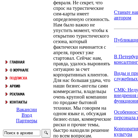
февраля. Не секрет, что
спрос на туристические
Станьте н
сим-карты имеет
автором
определенную сезонность.
Нам было важно не
упустить момент, чтобы к
открытию туристического
Публикац
сезона, который
фактически начинается с
апреля, проект уже
В Петербур
стартовал. Сейчас нам,
консалтинго
правда, удалось выровнять
ситуацию за счет
Виды и пр
корпоративных клиентов.
служебных
Для нас большая удача, что
наши бизнес-ангелы сами
СМК: Неду
коммерсанты, владельцы
внедрения 
очень крупной компании
функциони.
по продаже бытовой
техники. Мы говорим на
Вакансии
Особеннос
одном языке и, обсуждая
Вход
персонала в
бизнес-план, коммерческие
Партнеры
риски и прочие темы,
Корпорати
быстро находили решение
культура
по всем вопросам.