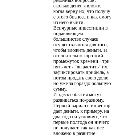
резонных вопросов:
сколько денег я вложу,
когда верну их, что получу
с этого бизнеса и как смогу
из него выйти.
Венчурные инвестиции в
подавляющем
большинстве случаев
осуществляются для того,
чтобы вложить деньги, за
относительно короткий
промежуток времени - три-
пять лет - "вырастить" их,
зафиксировать прибыль, а
потом продать свою долю,
но уже за гораздо большую
сумму.
И здесь события могут
развиваться по-разному.
Первый вариант: инвестор
дает деньги, к примеру, на
два года на условиях, что
первые полгода он ничего
не получает, так как все
вложено в развитие