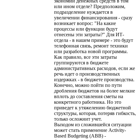
экономии денежных средств в том
или ином отделе? Предположим,
подразделение нуждается в
увеличении финансирования - сразу
возникает вопрос: "На какие
процессы или функции будут
отнесены эти затраты?" Для ИТ-
отдела - в нашем примере - это будут
телефонная связь, ремонт техники
или разработка новой программы.
Как правило, все эти затраты
группируются в бюджете
административных расходов, если же
речь идет о производственных
издержках - в бюджете производства.
Конечно, можно пойти по пути
дробления бюджетов на более мелкие
вплоть до составления сметы на
конкретного работника. Но это
приведет к утяжелению бюджетной
структуры, которая, потеряв гибкость,
только осложнит учет.
Выходом из сложившейся ситуации
может стать применение Activity-
Based Budgeting (ABB) -