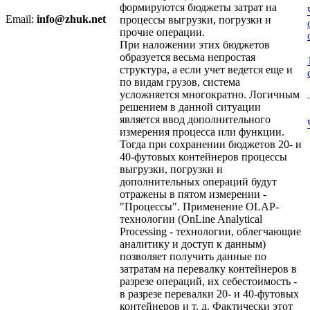
формируются бюджеты затрат на
Email:
info@zhuk.net
процессы выгрузки, погрузки и
прочие операции.
При наложении этих бюджетов
образуется весьма непростая
структура, а если учет ведется еще и
по видам грузов, система
усложняется многократно. Логичным
решением в данной ситуации
является ввод дополнительного
измерения процесса или функции.
Тогда при сохранении бюджетов 20- и
40-футовых контейнеров процессы
выгрузки, погрузки и
дополнительных операций будут
отражены в пятом измерении -
"Процессы". Применение OLAP-
технологии (OnLine Analytical
Processing - технологии, облегчающие
аналитику и доступ к данным)
позволяет получить данные по
затратам на перевалку контейнеров в
разрезе операций, их себестоимость -
в разрезе перевалки 20- и 40-футовых
контейнеров и т. д. Фактически этот