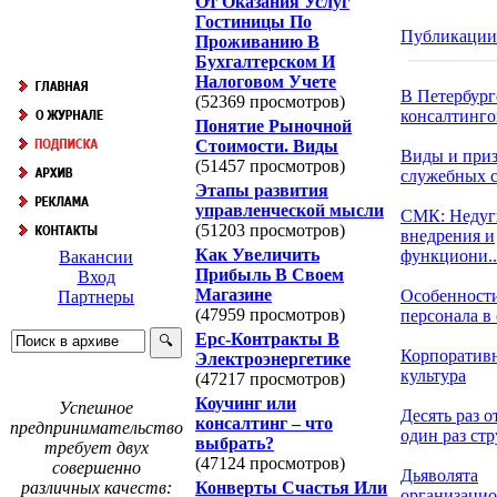
От Оказания Услуг
Гостиницы По
Публикации
Проживанию В
Бухгалтерском И
Налоговом Учете
В Петербург
(52369 просмотров)
консалтингов
Понятие Рыночной
Стоимости. Виды
Виды и при
(51457 просмотров)
служебных 
Этапы развития
управленческой мысли
СМК: Недуг
(51203 просмотров)
внедрения и
Как Увеличить
функциони..
Вакансии
Прибыль В Своем
Вход
Магазине
Особенност
Партнеры
(47959 просмотров)
персонала в о
Epc-Контракты В
Корпоратив
Электроэнергетике
культура
(47217 просмотров)
Коучинг или
Успешное
Десять раз о
консалтинг – что
предпринимательство
один раз стру
выбрать?
требует двух
(47124 просмотров)
совершенно
Дьяволята
Конверты Счастья Или
различных качеств:
организаци