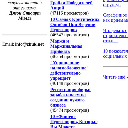
Грабли Победителей
скрупулезности и
структур
Акций
энтузиазма.
(47116 просмотров)
Джон Стюарт
Сарафанное
Милль
10 Самых Критических
как прием ма
Ошибок При Ведении
Переговоров
Что делать с
(46547 просмотров)
отрицатель
отзыв...
Маржа и
Email:
info@zhuk.net
Маржинальная
10 показате
Прибыль
социальных м
(46254 просмотров)
"Упрощенное
налогообложение"
действительно
Читать ещё
упрощает
(46148 просмотров)
Регистрация фирм:
зарабатываем на
создании чужого
бизнеса
(45474 просмотров)
10 «Фишек»
Переговоров, Которые
Вы Можете