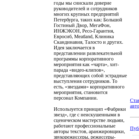
годы мы снискали доверие
руководителей и сотрудников
многих крупных предприятий
Петербурга, таких как: Большой
Гостиный Двор, МегаФон,
ИНЖЭКОН, Ресо-Гарантия,
Евросиб, Meatland, Клиника
Скандинавия, Талосто и других.
Идея заключается в
представлении развлекательной
программы корпоративного
мероприятия как «чарта», хит-
парада «видео-клипов»,
представляющих собой эстрадные
выступления сотрудников. То
есть, «звездами» корпоративного
мероприятия, становится
персонал Компании.
Ста
авт
Используется принцип «Фабрики
звезд», где c неискушенными в
сценическом мастерстве людьми,
работают профессиональные
Пуб
авторы текстов, аранжировщики,
звукорежиссеры, режиссеры-