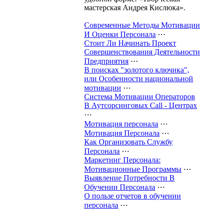
мастерская Андрея Кислюка».
Современные Методы Мотивации
И Оценки Персонала
⋯
Стоит Ли Начинать Проект
Совершенствования Деятельности
Предприятия
⋯
В поисках "золотого ключика",
или Особенности национальной
мотивации
⋯
Система Мотивации Операторов
В Аутсорсинговых Call - Центрах
⋯
Мотивация персонала
⋯
Мотивация Персонала
⋯
Как Организовать Службу
Персонала
⋯
Маркетинг Персонала:
Мотивационные Программы
⋯
Выявление Потребности В
Обучении Персонала
⋯
О пользе отчетов в обучении
персонала
⋯