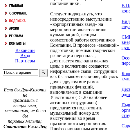
постановщики.
В П
конс
Следует подчеркнуть, что
непосредственно выступление
Вид
«корпоративных звезд» на
слу
мероприятии является лишь
кульминацией, венцом
СМК
совместной работы сотрудников
вне
Компании. В процессе «звездной»
фун
подготовки, помимо творческой
Вакансии
реализации персонала,
Вход
Осо
достигается еще одна важная
Партнеры
перс
цель: в коллективе создаются
неформальные связи, сотрудники
Кор
как бы знакомятся вновь, общаясь
кул
друг с другом вне рамок
привычных функций,
Деся
Если бы Дон-Кихоты
выполняемых в компании.
один
не
Участникам (15-20 наиболее
сражались с
активных сотрудников)
Дья
ветряными,
предлагается подготовить
орг
мельницами, не было
музыкальный номер для
стр
бы
выступления во время
паровых мельниц.
праздничного мероприятия.
Сар
Станислав Ежи Лец
Профессиональным автором