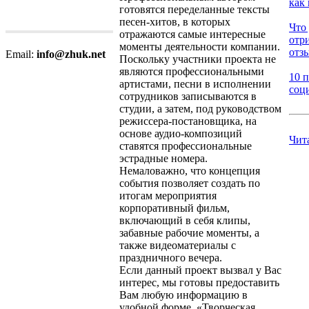
как 
готовятся переделанные тексты
песен-хитов, в которых
Что 
отражаются самые интересные
отр
моменты деятельности компании.
отзы
Email:
info@zhuk.net
Поскольку участники проекта не
являются профессиональными
10 
артистами, песни в исполнении
соци
сотрудников записываются в
студии, а затем, под руководством
режиссера-постановщика, на
основе аудио-композиций
Чит
ставятся профессиональные
эстрадные номера.
Немаловажно, что концепция
события позволяет создать по
итогам мероприятия
корпоративный фильм,
включающий в себя клипы,
забавные рабочие моменты, а
также видеоматериалы с
праздничного вечера.
Если данный проект вызвал у Вас
интерес, мы готовы предоставить
Вам любую информацию в
удобной форме. «Творческая