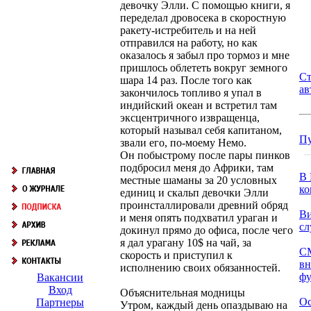
девочку Элли. С помощью книги, я
переделал дровосека в скоростную
ракету-истребитель и на ней
отправился на работу, но как
оказалось я забыл про тормоз и мне
пришлось облететь вокруг земного
Ст
шара 14 раз. После того как
ав
закончилось топливо я упал в
индийский океан и встретил там
эксцентричного извращенца,
который называл себя капитаном,
П
звали его, по-моему Немо.
Он побыстрому после пары пинков
подбросил меня до Африки, там
В 
местные шаманы за 20 условных
ко
единиц и скальп девочки Элли
проинсталлировали древний обряд
Ви
и меня опять подхватил ураган и
сл
докинул прямо до офиса, после чего
я дал урагану 10$ на чай, за
С
скорость и приступил к
вн
исполнению своих обязанностей.
фу
Вакансии
Вход
Объяснительная модницы
Ос
Партнеры
Утром, каждый день опаздываю на