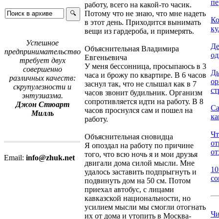
пе
работу, всего на какой-то часик.
Потому что не знаю, что мне надеть
Ко
в этот день. Приходится вынимать
ку
вещи из гардероба, и примерять.
Успешное
Де
Объяснительная Владимира
предпринимательство
од
Евгеньевича
требует двух
У меня бессонница, просыпаюсь в 3
совершенно
Дь
часа и брожу по квартире. В 6 часов
различных качеств:
ор
заснул так, что не слышал как в 7
скрупулезности и
ст
часов звонит будильник. Организм
энтузиазма.
сопротивляется идти на работу. В 8
Джон Стюарт
Са
часов проснулся сам и пошел на
Милль
ка
работу.
Чт
Объяснительная сновидца
от
Я опоздал на работу по причине
от
того, что всю ночь я и мои друзья
Email:
info@zhuk.net
двигали дома силой мысли. Мне
10
удалось заставить подпрыгнуть и
со
подвинуть дом на 50 см. Потом
приехал автобус, с лицами
кавказской национальности, но
усилием мысли мы смогли отогнать
Чи
их от дома и утопить в Москва-