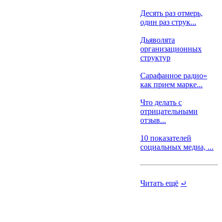
Десять раз отмерь,
один раз струк...
Дьяволята
организационных
структур
Сарафанное радио»
как прием марке...
Что делать с
отрицательными
отзыв...
10 показателей
социальных медиа, ...
Читать ещё
⤾