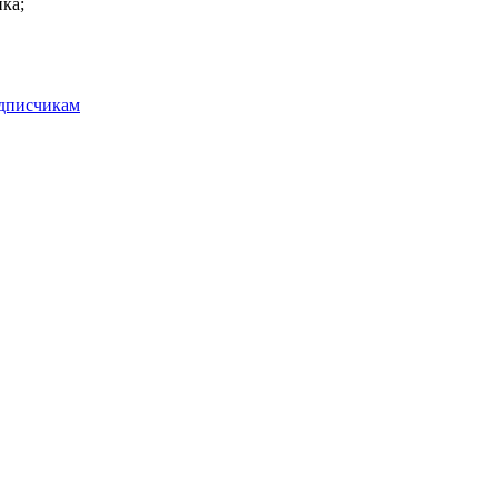
ка;
одписчикам