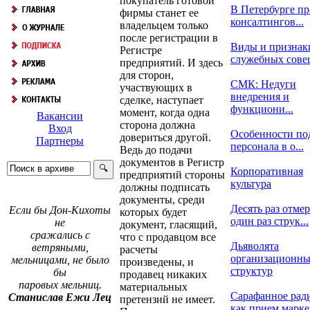
покупатель готовой
В Петербурге пр
фирмы станет ее
консалтингов...
владельцем только
после регистрации в
Виды и признак
Регистре
служебных сов
предприятий. И здесь
для сторон,
СМК: Недуги
участвующих в
внедрения и
сделке, наступает
функциони...
момент, когда одна
Вакансии
сторона должна
Вход
Особенности по
довериться другой.
Партнеры
персонала в о...
Ведь до подачи
документов в Регистр
Корпоративная
предприятий стороны
культура
должны подписать
документы, среди
Десять раз отмер
Если бы Дон-Кихоты
которых будет
один раз струк...
не
документ, гласящий,
сражались с
что с продавцом все
Дьяволята
ветряными,
расчеты
организационн
мельницами, не было
произведены, и
структур
бы
продавец никаких
паровых мельниц.
материальных
Сарафанное рад
Станислав Ежи Лец
претензий не имеет.
как прием марке.