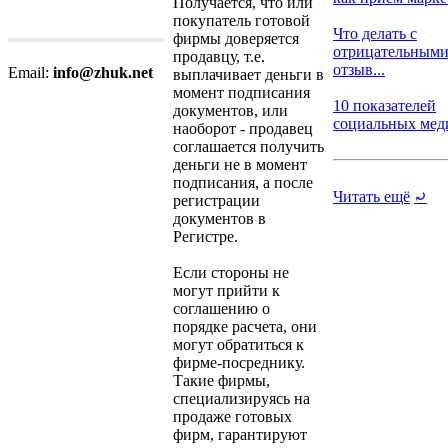
Получается, что или
покупатель готовой
Что делать с
фирмы доверяется
отрицательным
продавцу, т.е.
отзыв...
Email:
info@zhuk.net
выплачивает деньги в
момент подписания
10 показателей
документов, или
социальных медиа
наоборот - продавец
соглашается получить
деньги не в момент
подписания, а после
Читать ещё
⤾
регистрации
документов в
Регистре.
Если стороны не
могут прийти к
соглашению о
порядке расчета, они
могут обратиться к
фирме-посреднику.
Такие фирмы,
специализируясь на
продаже готовых
фирм, гарантируют