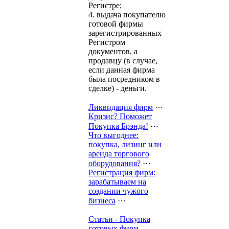
Регистре;
4. выдача покупателю
готовой фирмы
зарегистрированных
Регистром
документов, а
продавцу (в случае,
если данная фирма
была посредником в
сделке) - деньги.
Ликвидация фирм
⋯
Кризис? Поможет
Покупка Брэнда!
⋯
Что выгоднее:
покупка, лизинг или
аренда торгового
оборудования?
⋯
Регистрация фирм:
зарабатываем на
создании чужого
бизнеса
⋯
Статьи - Покупка
готовых фирм -