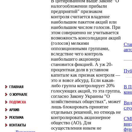
В цитированном выше Законе "О
налогообложении прибыли
предприятий" признаком
контроля считается владение
наибольшим пакетом акций или
наибольшим числом голосов. При
этом совершенно не учитывается
возможность консолидации акций
(голосов) мелкими
Ста
оппозиционными группами,
авт
вследствие чего контроль
наибольшего акционера
становится фикцией. А уж 20-
процентная доля в уставном
Пуб
капитале как признак контроля —
это и вовсе абсурд. Если какая-
либо группа контролирует 20%
В П
голосующих акций, то эта группа,
кон
согласно Закону Украины "О
хозяйственных обществах", может
Вид
лишь блокировать принятие
слу
отдельных решений, но отнюдь не
контролировать акционерное
СМК
общество (АО). Для
вне
осуществления никем не
фун