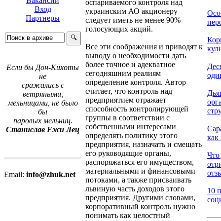
Вакансии
оспариваемого контроля над
Вход
украинским АО акционеру
Осо
Партнеры
следует иметь не менее 90%
перс
голосующих акций.
Кор
Все эти соображения и приводят к
кул
выводу о необходимости дать
более точное и адекватное
Деся
Если бы Дон-Кихоты
сегодняшним реалиям
один
не
определение контроля. Автор
сражались с
считает, что контроль над
Дья
ветряными,
предприятием отражает
орг
мельницами, не было
способность контролирующей
стр
бы
группы в соответствии с
паровых мельниц.
собственными интересами
Сар
Станислав Ежи Лец
определять политику этого
как 
предприятия, назначать и смещать
его руководящие органы,
Что 
распоряжаться его имуществом,
отр
материальными и финансовыми
отзы
Email:
info@zhuk.net
потоками, а также присваивать
львиную часть доходов этого
10 
предприятия. Другими словами,
соц
корпоративный контроль нужно
понимать как целостный