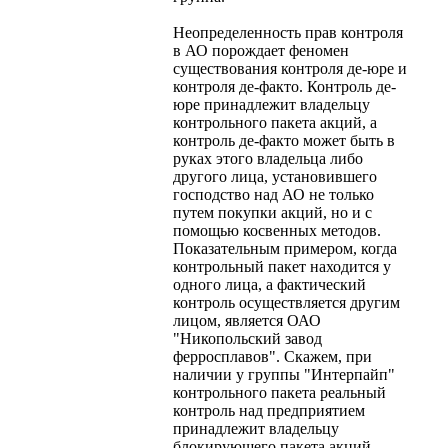
Неопределенность прав контроля
в АО порождает феномен
существования контроля де-юре и
контроля де-факто. Контроль де-
юре принадлежит владельцу
контрольного пакета акций, а
контроль де-факто может быть в
руках этого владельца либо
другого лица, установившего
господство над АО не только
путем покупки акций, но и с
помощью косвенных методов.
Показательным примером, когда
контрольный пакет находится у
одного лица, а фактический
контроль осуществляется другим
лицом, является ОАО
"Никопольский завод
ферросплавов". Скажем, при
наличии у группы "Интерпайп"
контрольного пакета реальный
контроль над предприятием
принадлежит владельцу
блокирующего пакета акций —