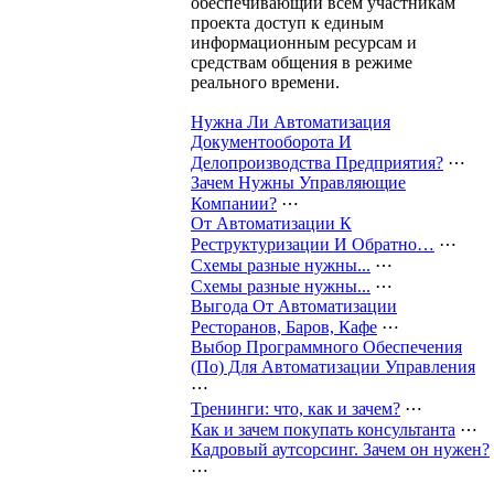
обеспечивающий всем участникам
проекта доступ к единым
информационным ресурсам и
средствам общения в режиме
реального времени.
Нужна Ли Автоматизация
Документооборота И
Делопроизводства Предприятия?
⋯
Зачем Нужны Управляющие
Компании?
⋯
От Автоматизации К
Реструктуризации И Обратно…
⋯
Схемы разные нужны...
⋯
Схемы разные нужны...
⋯
Выгода От Автоматизации
Ресторанов, Баров, Кафе
⋯
Выбор Программного Обеспечения
(По) Для Автоматизации Управления
⋯
Тренинги: что, как и зачем?
⋯
Как и зачем покупать консультанта
⋯
Кадровый аутсорсинг. Зачем он нужен?
⋯