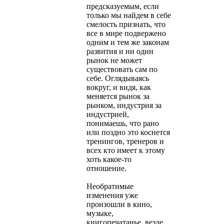
предсказуемым, если
только мы найдем в себе
смелость признать, что
все в мире подвержено
одним и тем же законам
развития и ни один
рынок не может
существовать сам по
себе. Оглядываясь
вокруг, и видя, как
меняется рынок за
рынком, индустрия за
индустрией,
понимаешь, что рано
или поздно это коснется
тренингов, тренеров и
всех кто имеет к этому
хоть какое-то
отношение.
Необратимые
изменения уже
произошли в кино,
музыке,
книгопечатанье, везде