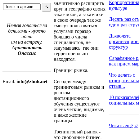
Корпоративна
значительно расширить
культура
круг и географию своих
заказчиков, а заказчики
Десять раз от
в свою очередь так же
один раз струк
Нельзя гоняться за
смогут пользоваться
деньгами - нужно
услугами гораздо
Дьяволята
идти
большего числа
организацио
им на встречу.
специалистов, не
структур
Аристоитель
задумываясь, где они
Онассис
территориально
Сарафанное р
находятся.
как прием мар
Границы рынка.
Что делать с
отрицательн
Сегодня между
Email:
info@zhuk.net
отзыв...
тренинговым рынком и
рынком
10 показателе
дистанционного
социальных ме
обучения существуют
очень четкие, видимые,
и даже жесткие
границы.
Читать ещё
⤾
Тренинговый рынок -
это свободные бизнес-