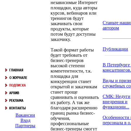
независимые Интернет
площадки, куда авторы
курсов, вебинаров или
тренингов будут
Станьте наши
закачивать свои
автором
продукты, которые
потом будут доступны
заказчику.
Публикации
Такой формат работы
будет требовать от
бизнес-тренеров
В Петербурге
высокой степени
консалтингов.
компетентности, т.к.
площадка для
Виды и призн
конкуренции станет
служебных с
открытой и заказчикам
станет проще
СМК: Недуги
сравнивать и оценивать
внедрения и
их работу. А так же
функциони...
благодаря расширению
границ рынка бизнес-
Вакансии
Особенности 
обучения,
Вход
персонала в о.
профессиональные
Партнеры
бизнес-тренеры смогут