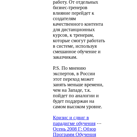
работу. От отдельных
бизнес-тренеров
влияние перейдет к
создателям
качественного контента
для дистанционных
курсов, к тренерам,
которые смогут работать
в системе, используя
смешанное обучение и
заказчикам.
P.S. По мнению
экспертов, в России
этот переход может
занять меньше времени,
чем на Западе, т.к.
пойдет по аналогии и
будет поддержан на
самом высоком уровне.
Кризис и сдвиг в
парадигме обучения
⋯
Осень 2008 Г: Обзор
Программ Обучения