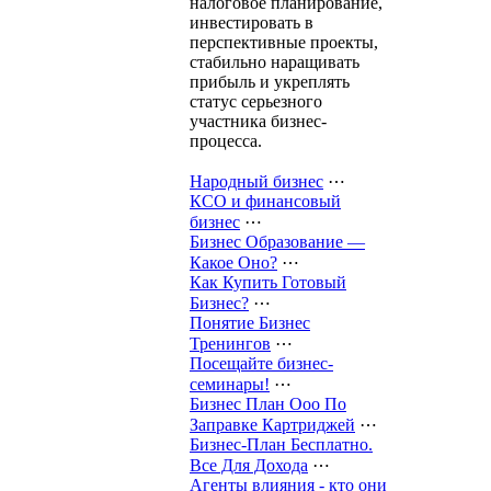
налоговое планирование,
инвестировать в
перспективные проекты,
стабильно наращивать
прибыль и укреплять
статус серьезного
участника бизнес-
процесса.
Народный бизнес
⋯
КСО и финансовый
бизнес
⋯
Бизнес Образование —
Какое Оно?
⋯
Как Купить Готовый
Бизнес?
⋯
Понятие Бизнес
Тренингов
⋯
Посещайте бизнес-
семинары!
⋯
Бизнес План Ооо По
Заправке Картриджей
⋯
Бизнес-План Бесплатно.
Все Для Дохода
⋯
Агенты влияния - кто они