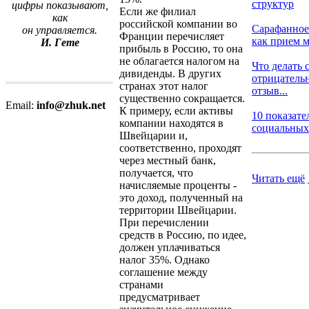
структур
цифры показывают,
Если же филиал
как
российской компании во
Сарафанное
он управляется.
Франции перечисляет
как прием м
И. Гете
прибыль в Россию, то она
не облагается налогом на
Что делать 
дивиденды. В других
отрицатель
странах этот налог
отзыв...
существенно сокращается.
Email:
info@zhuk.net
К примеру, если активы
10 показате
компании находятся в
социальных 
Швейцарии и,
соответственно, проходят
через местный банк,
получается, что
Читать ещё
начисляемые проценты -
это доход, полученный на
территории Швейцарии.
При перечислении
средств в Россию, по идее,
должен уплачиваться
налог 35%. Однако
соглашение между
странами
предусматривает