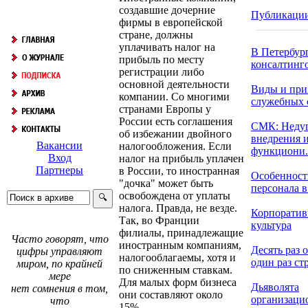
создавшие дочерние
Публикаци
фирмы в европейской
стране, должны
уплачивать налог на
В Петербур
прибыль по месту
консалтинго
регистрации либо
основной деятельности
Виды и при
компании. Со многими
служебных 
странами Европы у
России есть соглашения
СМК: Неду
об избежании двойного
внедрения 
Вакансии
налогообложения. Если
функциони.
Вход
налог на прибыль уплачен
Партнеры
в России, то иностранная
Особенност
"дочка" может быть
персонала в 
освобождена от уплаты
налога. Правда, не везде.
Корпоратив
Так, во Франции
культура
филиалы, принадлежащие
Часто говорят, что
иностранным компаниям,
Десять раз 
цифры управляют
налогооблагаемы, хотя и
один раз стр
миром, по крайней
по сниженным ставкам.
мере
Для малых форм бизнеса
Дьяволята
нет сомнения в том,
они составляют около
организаци
что
15%.