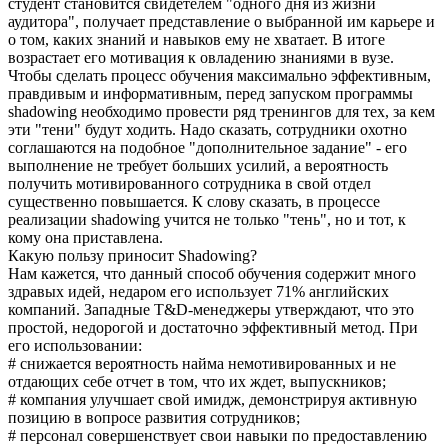
студент становится свидетелем "одного дня из жизни
аудитора", получает представление о выбранной им карьере и
о том, каких знаний и навыков ему не хватает. В итоге
возрастает его мотивация к овладению знаниями в вузе.
Чтобы сделать процесс обучения максимально эффективным,
правдивым и информативным, перед запуском программы
shadowing необходимо провести ряд тренингов для тех, за кем
эти "тени" будут ходить. Надо сказать, сотрудники охотно
соглашаются на подобное "дополнительное задание" - его
выполнение не требует больших усилий, а вероятность
получить мотивированного сотрудника в свой отдел
существенно повышается. К слову сказать, в процессе
реализации shadowing учится не только "тень", но и тот, к
кому она приставлена.
Какую пользу приносит Shadowing?
Нам кажется, что данный способ обучения содержит много
здравых идей, недаром его использует 71% английских
компаний. Западные T&D-менеджеры утверждают, что это
простой, недорогой и достаточно эффективный метод. При
его использовании:
# снижается вероятность найма немотивированных и не
отдающих себе отчет в том, что их ждет, выпускников;
# компания улучшает свой имидж, демонстрируя активную
позицию в вопросе развития сотрудников;
# персонал совершенствует свои навыки по предоставлению