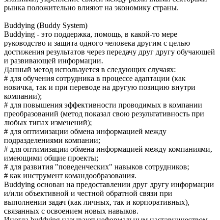
рынка положительно влияют на экономику страны.
Buddying (Buddy System)
Buddying - это поддержка, помощь, в какой-то мере
руководство и защита одного человека другим с целью
достижения результатов через передачу друг другу обучающей
и развивающей информации.
Данный метод используется в следующих случаях:
# для обучения сотрудника в процессе адаптации (как
новичка, так и при переводе на другую позицию внутри
компании);
# для повышения эффективности проводимых в компании
преобразований (метод показал свою результативность при
любых типах изменений);
# для оптимизации обмена информацией между
подразделениями компании;
# для оптимизации обмена информацией между компаниями,
имеющими общие проекты;
# для развития "поведенческих" навыков сотрудников;
# как инструмент командообразования.
Buddying основан на предоставлении друг другу информации
и/или объективной и честной обратной связи при
выполнении задач (как личных, так и корпоративных),
связанных с освоением новых навыков.
Иногда buddying называют неформальным наставничеством,