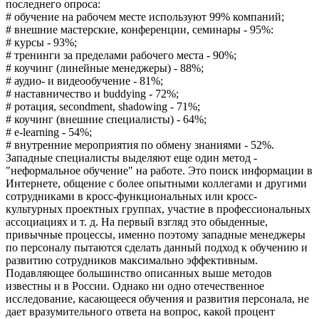
последнего опроса:
# обучение на рабочем месте используют 99% компаний;
# внешние мастерские, конференции, семинары - 95%:
# курсы - 93%;
# тренинги за пределами рабочего места - 90%;
# коучинг (линейные менеджеры) - 88%;
# аудио- и видеообучение - 81%;
# наставничество и buddying - 72%;
# ротация, secondment, shadowing - 71%;
# коучинг (внешние специалисты) - 64%;
# е-learning - 54%;
# внутренние мероприятия по обмену знаниями - 52%.
Западные специалисты выделяют еще один метод -
"неформальное обучение" на работе. Это поиск информации в
Интернете, общение с более опытными коллегами и другими
сотрудниками в кросс-функциональных или кросс-
культурных проектных группах, участие в профессиональных
ассоциациях и т. д. На первый взгляд это обыденные,
привычные процессы, именно поэтому западные менеджеры
по персоналу пытаются сделать данный подход к обучению и
развитию сотрудников максимально эффективным.
Подавляющее большинство описанных выше методов
известны и в России. Однако ни одно отечественное
исследование, касающееся обучения и развития персонала, не
дает вразумительного ответа на вопрос, какой процент