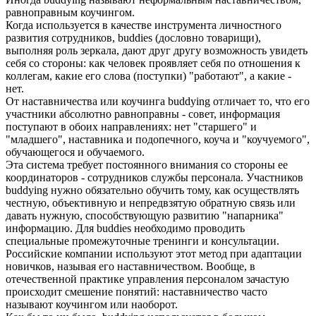
равноправным коучингом.
Когда используется в качестве инструмента личностного
развития сотрудников, buddies (дословно товарищи),
выполняя роль зеркала, дают друг другу возможность увидеть
себя со стороны: как человек проявляет себя по отношения к
коллегам, какие его слова (поступки) "работают", а какие -
нет.
От наставничества или коучинга buddying отличает то, что его
участники абсолютно равноправны - совет, информация
поступают в обоих направлениях: нет "старшего" и
"младшего", наставника и подопечного, коуча и "коучуемого",
обучающегося и обучаемого.
Эта система требует постоянного внимания со стороны ее
координаторов - сотрудников службы персонала. Участников
buddying нужно обязательно обучить тому, как осуществлять
честную, объективную и непредвзятую обратную связь или
давать нужную, способствующую развитию "напарника"
информацию. Для buddies необходимо проводить
специальные промежуточные тренинги и консультации.
Российские компании используют этот метод при адаптации
новичков, называя его наставничеством. Вообще, в
отечественной практике управления персоналом зачастую
происходит смешение понятий: наставничество часто
называют коучингом или наоборот.