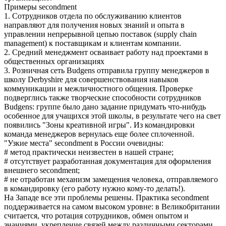
Примеры secondment
1. Сотрудников отдела по обслуживанию клиентов
направляют для получения новых знаний и опыта в
управлении непрерывной цепью поставок (supply chain
management) к поставщикам и клиентам компании.
2. Средний менеджмент осваивает работу над проектами в
общественных организациях
3. Розничная сеть Budgens отправила группу менеджеров в
школу Derbyshire для совершенствования навыков
коммуникации и межличностного общения. Проверке
подверглись также творческие способности сотрудников
Budgens: группе было дано задание придумать что-нибудь
особенное для учащихся этой школы, в результате чего на свет
появились "Зоны креативной игры". Из командировки
команда менеджеров вернулась еще более сплоченной.
"Узкие места" secondment в России очевидны:
# метод практически неизвестен в нашей стране;
# отсутствует разработанная документация для оформления
внешнего secondment;
# не отработан механизм замещения человека, отправляемого
в командировку (его работу нужно кому-то делать!).
На Западе все эти проблемы решены. Практика secondment
поддерживается на самом высоком уровне: в Великобритании
считается, что ротация сотрудников, обмен опытом и
знаниями, укрепление связей между различными секторами