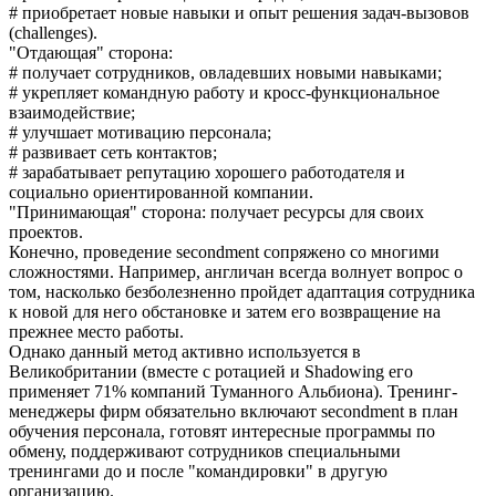
# приобретает новые навыки и опыт решения задач-вызовов
(challenges).
"Отдающая" сторона:
# получает сотрудников, овладевших новыми навыками;
# укрепляет командную работу и кросс-функциональное
взаимодействие;
# улучшает мотивацию персонала;
# развивает сеть контактов;
# зарабатывает репутацию хорошего работодателя и
социально ориентированной компании.
"Принимающая" сторона: получает ресурсы для своих
проектов.
Конечно, проведение secondment сопряжено со многими
сложностями. Например, англичан всегда волнует вопрос о
том, насколько безболезненно пройдет адаптация сотрудника
к новой для него обстановке и затем его возвращение на
прежнее место работы.
Однако данный метод активно используется в
Великобритании (вместе c ротацией и Shadowing его
применяет 71% компаний Туманного Альбиона). Тренинг-
менеджеры фирм обязательно включают secondment в план
обучения персонала, готовят интересные программы по
обмену, поддерживают сотрудников специальными
тренингами до и после "командировки" в другую
организацию.