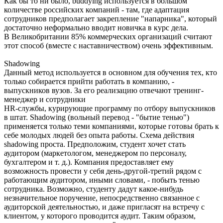
Как бы то ни было, buddying используется в большом
количестве российских компаний - там, где адаптация
сотрудников предполагает закрепление "напарника", который
достаточно неформально вводит новичка в курс дела.
В Великобритании 85% коммерческих организаций считают
этот способ (вместе с наставничеством) очень эффективным.
Shadowing
Данный метод используется в основном для обучения тех, кто
только собирается прийти работать в компанию, -
выпускников вузов. За его реализацию отвечают тренинг-
менеджер и сотрудники
HR-службы, курирующие программу по отбору выпускников
в штат. Shadowing (вольный перевод - "бытие тенью")
применяется только теми компаниями, которые готовы брать к
себе молодых людей без опыта работы. Схема действия
shadowing проста. Предположим, студент хочет стать
аудитором (маркетологом, менеджером по персоналу,
бухгалтером и т. д.). Компания предоставляет ему
возможность провести у себя день-другой-третий рядом с
работающим аудитором, иными словами, - побыть тенью
сотрудника. Возможно, студенту дадут какое-нибудь
незначительное поручение, непосредственно связанное с
аудиторской деятельностью, и даже пригласят на встречу с
клиентом, у которого проводится аудит. Таким образом,