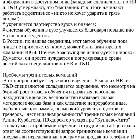
информации в доступном виде (западные специалисты по HR
и T&D утверждают, что "наставники" в итоге начинают
работать эффективнее - никто не хочет ударить в грязь
лицом!);
# укрепляется партнерство вузов и бизнеса;
# система обучения в вузе улучшается благодаря повышению
мотивации студентов.
В России, по нашим сведениям, этот метод обучения пока
нигде не применяется, кроме, может быть, аудиторских
компаний BIG4. Почему Shadowing не используется широко?
Думается, он просто нуждается в популяризации среди
российских специалистов по HR и T&D.
Проблемы тренинговых компаний
Этот вопрос требует серьезного изучения. У многих HR- и
T&D-специалистов складывается ощущение, что несмотря на
бурный рост отрасль обучения и развития персонала
находится в кризисе. Беспокойство вызывает слабая
методологическая база и как следствие непроработанные,
шаблонные программы, невысокий уровень подготовки
тренеров, "неспециализированность" тренинговых компаний.
Алина Курбатова, HR-директор техцентра "Кунцево-Авто",
столкнулась с проблемой обучения сотрудников call-центра: в
ответ на соответствующий запрос тренинговые компании
предлагали переделанные программы продаж по телефону. В