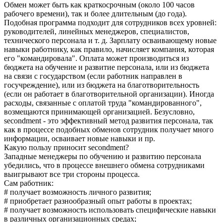
Обмен может быть как краткосрочным (около 100 часов
рабочего времени), так и более длительным (до года).
Подобная программа подходит для сотрудников всех уровней:
руководителей, линейных менеджеров, специалистов,
технического персонала и т. д. Зарплату осваивающему новые
навыки работнику, как правило, начисляет компания, которая
его "командировала". Оплата может производиться из
бюджета на обучение и развитие персонала, или из бюджета
на связи с государством (если работник направлен в
госучреждение), или из бюджета на благотворительность
(если он работает в благотворительной организации). Иногда
расходы, связанные с оплатой труда "командированного",
возмещаются принимающей организацией. Безусловно,
secondment - это эффективный метод развития персонала, так
как в процессе подобных обменов сотрудник получает много
информации, осваивает новые навыки и пр.
Какую пользу приносит secondment?
Западные менеджеры по обучению и развитию персонала
убедились, что в процессе внешнего обмена сотрудниками
выигрывают все три стороны процесса.
Сам работник:
# получает возможность личного развития;
# приобретает разнообразный опыт работы в проектах;
# получает возможность использовать специфические навыки
в различных организационных средах;