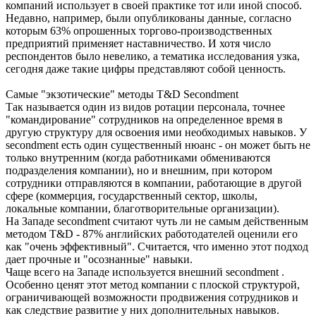
компаний использует в своей практике тот или иной способ.
Недавно, например, были опубликованы данные, согласно
которым 63% опрошенных торгово-производственных
предприятий применяет наставничество. И хотя число
респондентов было невелико, а тематика исследования узка,
сегодня даже такие цифры представляют собой ценность.
Самые "экзотические" методы T&D Secondment
Так называется один из видов ротации персонала, точнее
"командирование" сотрудников на определенное время в
другую структуру для освоения ими необходимых навыков. У
secondment есть один существенный нюанс - он может быть не
только внутренним (когда работниками обмениваются
подразделения компании), но и внешним, при котором
сотрудники отправляются в компании, работающие в другой
сфере (коммерция, государственный сектор, школы,
локальные компании, благотворительные организации).
На Западе secondment считают чуть ли не самым действенным
методом T&D - 87% английских работодателей оценили его
как "очень эффективный". Считается, что именно этот подход
дает прочные и "осознанные" навыки.
Чаще всего на Западе используется внешний secondment .
Особенно ценят этот метод компании с плоской структурой,
ограничивающей возможности продвижения сотрудников и
как следствие развитие у них дополнительных навыков.