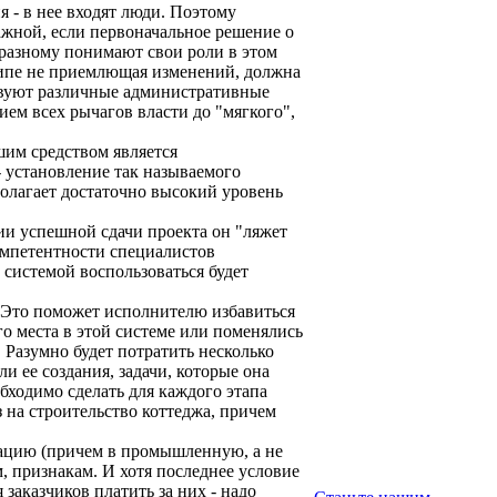
 - в нее входят люди. Поэтому
жной, если первоначальное решение о
разному понимают свои роли в этом
инципе не приемлющая изменений, должна
ствуют различные административные
ием всех рычагов власти до "мягкого",
шим средством является
- установление так называемого
дполагает достаточно высокий уровень
ии успешной сдачи проекта он "ляжет
компетентности специалистов
 системой воспользоваться будет
 Это поможет исполнителю избавиться
го места в этой системе или поменялись
 Разумно будет потратить несколько
и ее создания, задачи, которые она
бходимо сделать для каждого этапа
 на строительство коттеджа, причем
тацию (причем в промышленную, а не
, признакам. И хотя последнее условие
 заказчиков платить за них - надо