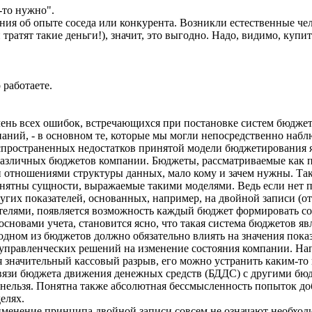
м-то нужно".
ия об опыте соседа или конкурента. Возникли естественные чело
и тратят такие деньги!), значит, это выгодно. Надо, видимо, купит
 работаете.
нь всех ошибок, встречающихся при постановке систем бюджет
аний, - в основном те, которые мы могли непосредственно набл
спространенных недостатков принятой модели бюджетирования я
различных бюджетов компании. Бюджеты, рассматриваемые как пр
отношениями структуры данных, мало кому и зачем нужны. Так
понятны сущности, выражаемые такими моделями. Ведь если не
других показателей, основанных, например, на двойной записи (
ателями, появляется возможность каждый бюджет формировать со
основами учета, становится ясно, что такая система бюджетов яв
одном из бюджетов должно обязательно влиять на значения показа
 управленческих решений на изменение состояния компании. На
 значительный кассовый разрыв, его можно устранить каким-то
я связи бюджета движения денежных средств (БДДС) с другими 
ет нельзя. Понятна также абсолютная бессмысленность попыток д
елях.
менение принципа двойной записи совсем не означают необходи