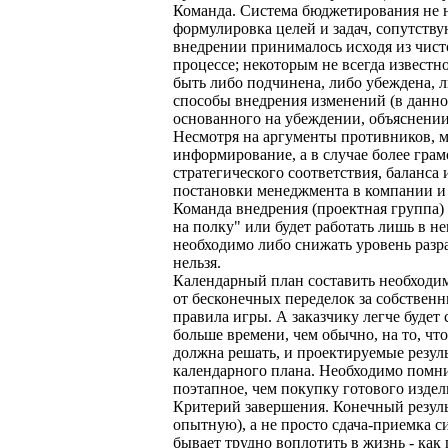
Команда. Система бюджетирования не н
формулировка целей и задач, сопутств
внедрении принималось исходя из чист
процессе; некоторым не всегда известн
быть либо подчинена, либо убеждена, л
способы внедрения изменений (в данном
основанного на убеждении, объяснени
Несмотря на аргументы противников, мо
информирование, а в случае более грам
стратегического соответствия, баланса
постановки менеджмента в компании и
Команда внедрения (проектная группа)
на полку" или будет работать лишь в н
необходимо либо снижать уровень разр
нельзя.
Календарный план составить необходим
от бесконечных переделок за собственн
правила игры. А заказчику легче будет
больше времени, чем обычно, на то, что
должна решать, и проектируемые резуль
календарного плана. Необходимо помнит
поэтапное, чем покупку готового издел
Критерий завершения. Конечный резуль
опытную), а не просто сдача-приемка с
бывает трудно воплотить в жизнь - как 