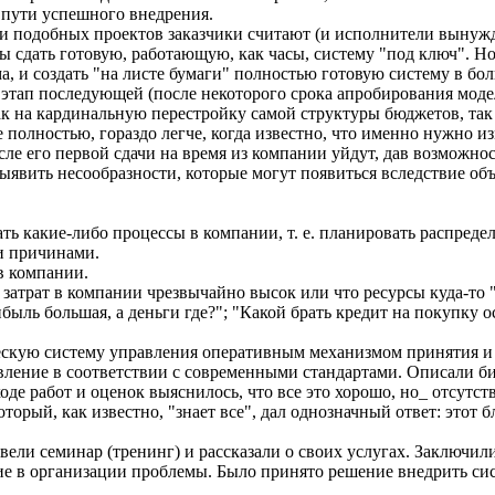
а пути успешного внедрения.
 подобных проектов заказчики считают (и исполнители вынужде
ны сдать готовую, работающую, как часы, систему "под ключ". 
ма, и создать "на листе бумаги" полностью готовую систему в бо
этап последующей (после некоторого срока апробирования моде
ак на кардинальную перестройку самой структуры бюджетов, так
е полностью, гораздо легче, когда известно, что именно нужно 
ле его первой сдачи на время из компании уйдут, дав возможнос
ыявить несообразности, которые могут появиться вследствие о
ь какие-либо процессы в компании, т. е. планировать распреде
и причинами.
в компании.
 затрат в компании чрезвычайно высок или что ресурсы куда-то 
ль большая, а деньги где?"; "Какой брать кредит на покупку о
ческую систему управления оперативным механизмом принятия и
ление в соответствии с современными стандартами. Описали би
де работ и оценок выяснилось, что все это хорошо, но_ отсутств
который, как известно, "знает все", дал однозначный ответ: этот 
ели семинар (тренинг) и рассказали о своих услугах. Заключил
е в организации проблемы. Было принято решение внедрить сис