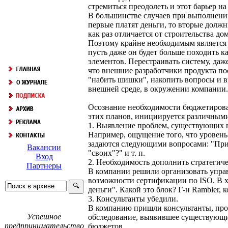
стремиться преодолеть и этот барьер н
В большинстве случаев при выполнении
первые платят деньги, то вторые долж
как раз отличается от строительства до
Поэтому крайне необходимым является 
пусть даже он будет больше походить к
элементов. Перестраивать систему, даж
что внешние разработчики продукта пос
"набить шишки", накопить вопросы и в
внешней среде, в окружении компании.
Осознание необходимости бюджетироват
этих планов, инициируется различным
1. Выявление проблем, существующих 
Например, ощущение того, что уровень
задаются следующими вопросами: "Прибы
Вакансии
"своих"?" и т. п.
Вход
2. Необходимость дополнить стратеги
Партнеры
В компании решили организовать управ
возможности сертификации по ISO. В хо
деньги". Какой это блок? Г-н Rambler, 
3. Консультанты убедили.
В компанию пришли консультанты, пров
Успешное
обследование, выявившее существующи
предпринимательство
бюджетов.