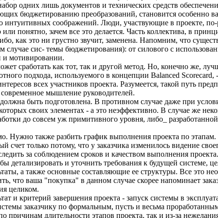
абор одних лишь документов и технических средств обеспечения
ующих бюджетированию преобразований, становится особенно ва
о интуитивных соображений. Люди, участвующие в проекте, по-
о или понятно, зачем все это делается. Часть коллектива, в пр
ибо, как это ни грустно звучит, заменена. Напомним, что суще
 случае сис- темы бюджетирования): от силового с использован
и и мотивировании.
жет сработать как тот, так и другой метод. Но, конечно же, луч
отного подхода, используемого в концепции Balanced Scorecard, 
 интересов всех участников проекта. Разумеется, такой путь пре
 современное мышление руководителей.
 должна быть подготовлена. В противном случае даже при услов
екоторых своих элементах - а это неэффективно. В случае же не
аботки до совсем уж примитивного уровня, либо_ разработанной
о. Нужно также разбить график выполнения проекта по этапам.
ый счет только потому, что у заказчика изменилось видение свое
 следить за соблюдением сроков и качеством выполнения проекта.
бы детализировать и уточнить требования к будущей системе, цел
таты, а также основные составляющие ее структуры. Все это нео
ь, что ваша "покупка" в данном случае скорее напоминает заказ
ия целиком.
тат и критерий завершения проекта - запуск системы в эксплуа
истемы заказчику по формальным, пусть и весьма проработанным
по причинам длительности этапов проекта, так и из-за нежелания