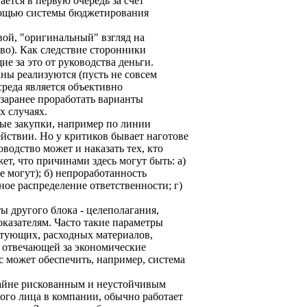
ется в первую очередь за счет
омощью системы бюджетирования
вой, "оригинальный" взгляд на
тво). Как следствие сторонники
е за это от руководства деньги.
ны реализуются (пусть не совсем
 среда является объективно
 заранее проработать варианты
х случаях.
ные закупки, например по линии
ействии. Но у критиков бывает наготове
водство может и наказать тех, кто
ет, что причинами здесь могут быть: а)
 могут); б) непроработанность
ное распределение ответственности; г)
ы другого блока - целеполагания,
казателям. Часто такие параметры
тующих, расходных материалов,
, отвечающей за экономические
с может обеспечить, например, система
райне рискованным и неустойчивым
ного лица в компании, обычно работает