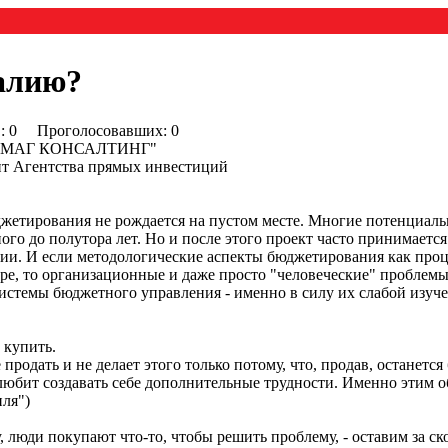
талию?
0) : 0 Проголосовавших: 0
ии "МАГ КОНСАЛТИНГ"
нт Агентства прямых инвестиций
жетирования не рождается на пустом месте. Многие потенциаль
ого до полутора лет. Но и после этого проект часто принимается
ии. И если методологические аспекты бюджетирования как проц
ре, то организационные и даже просто "человеческие" пробле
истемы бюджетного управления - именно в силу их слабой изуч
 купить.
 продать и не делает этого только потому, что, продав, останетс
 любит создавать себе дополнительные трудности. Именно этим 
иля")
, люди покупают что-то, чтобы решить проблему, - оставим за 