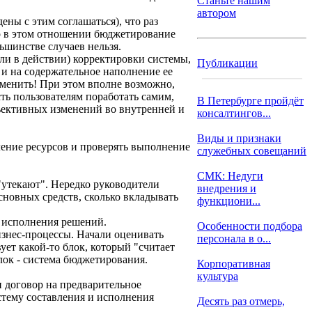
Станьте нашим
автором
ны с этим соглашаться), что раз
Но в этом отношении бюджетирование
льшинстве случаев нельзя.
ли в действии) корректировки системы,
Публикации
 и на содержательное наполнение ее
изменить! При этом вполне возможно,
ть пользователям поработать самим,
В Петербурге пройдёт
бъективных изменений во внутренней и
консалтингов...
Виды и признаки
ление ресурсов и проверять выполнение
служебных совещаний
СМК: Недуги
"утекают". Нередко руководители
внедрения и
сновных средств, сколько вкладывать
функциони...
 исполнения решений.
Особенности подбора
знес-процессы. Начали оценивать
персонала в о...
ует какой-то блок, который "считает
блок - система бюджетирования.
Корпоративная
культура
и договор на предварительное
тему составления и исполнения
Десять раз отмерь,