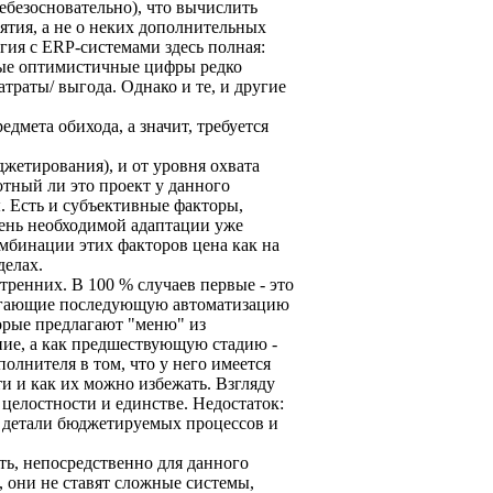
небезосновательно), что вычислить
ятия, а не о неких дополнительных
ия с ERP-системами здесь полная:
амые оптимистичные цифры редко
траты/ выгода. Однако и те, и другие
мета обихода, а значит, требуется
джетирования), и от уровня охвата
отный ли это проект у данного
. Есть и субъективные факторы,
пень необходимой адаптации уже
мбинации этих факторов цена как на
делах.
ренних. В 100 % случаев первые - это
длагающие последующую автоматизацию
орые предлагают "меню" из
ние, а как предшествующую стадию -
олнителя в том, что у него имеется
и и как их можно избежать. Взгляду
 целостности и единстве. Недостаток:
се детали бюджетируемых процессов и
ть, непосредственно для данного
, они не ставят сложные системы,