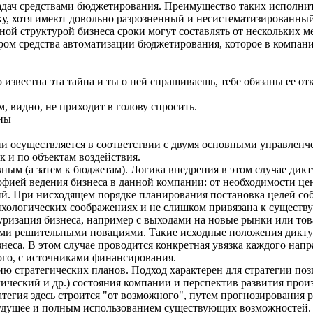
дач средствами бюджетирования. Преимущество таких исполните
ку, хотя имеют довольно разрозненный и несистематизированный
ой структурой бизнеса сроки могут составлять от нескольких м
ром средства автоматизации бюджетирования, которое в компан
о известна эта тайна и ты о ней спрашиваешь, тебе обязаны ее от
м, видно, не приходит в голову спросить.
вны
и осуществляется в соответствии с двумя основными управленч
к и по объектам воздействия.
ивным (а затем к бюджетам). Логика внедрения в этом случае д
офией ведения бизнеса в данной компании: от необходимости це
й. При нисходящем порядке планирования постановка целей со
ихологических соображениях и не слишком привязана к существ
уризация бизнеса, например с выходами на новые рынки или то
ыми решительными новациями. Такие исходные положения дикт
неса. В этом случае проводится конкретная увязка каждого нап
го, с источниками финансирования.
ю стратегических планов. Подход характерен для стратегии поз
ический и др.) состояния компании и перспектив развития про
атегия здесь строится "от возможного", путем прогнозирования 
будущее и полным использованием существующих возможностей.