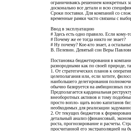
ограничиваясь решением конкретных за
досконально все детали и всю специфи
Сроки поставки. Для компаний со сложн
временные рамки часто связаны с выбо
Ввод в эксплуатацию
# Здесь есть одно правило. Если кому-т
# Почему же ее тогда никто не знает?
# Ну почему? Кое-кто знает, а остальны
В. Пелевин. Девятый сон Веры Павло
Постановка бюджетирования в компани
разнородными как по своей природе, та
1. От стратегических планов к операт
целеполагания или, если хотите, филос
наибольшего делегирования полномочи
обычно базируется на амбициозных пс
Предполагается кардинальная реструкт
внеоборотных активов и тому подобн
просто вопло- щать волю капитанов биз
необходимых для реализации задуманно
2. От текущих бюджетов к формировани
детальный анализ (финансовый, эконом
роста, прогнозирование и расчеты. Стр
просчитанной его экстраполяцией на 