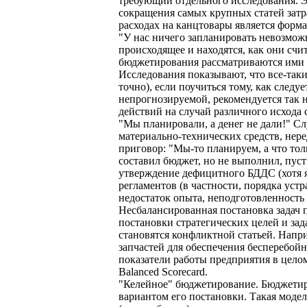
требующий отдельного исследования. Эк
сокращения самых крупных статей зат
расходах на канцтовары является форм
"У нас ничего запланировать невозможн
происходящее и находятся, как они счи
бюджетирования рассматриваются ими к
Исследования показывают, что все-так
точно), если поучиться тому, как следу
непрогнозируемой, рекомендуется так 
действий на случай различного исхода
"Мы планировали, а денег не дали!" С
материально-технических средств, нере
приговор: "Мы-то планируем, а что тол
составил бюджет, но не выполнил, пуст
утверждение дефицитного БДДС (хотя я
регламентов (в частности, порядка уст
недостаток опыта, неподготовленность
Несбалансированная постановка задач п
постановки стратегических целей и за
становятся конфликтной статьей. Нап
запчастей для обеспечения бесперебой
показатели работы предприятия в целом
Balanced Scorecard.
"Келейное" бюджетирование. Бюджетир
вариантом его постановки. Такая модел