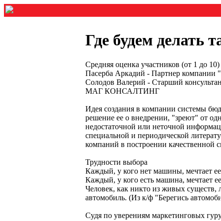
Где будем делать 
Средняя оценка участников (от 1 до 1
Пасерба Аркадий - Партнер компан
Солодов Валерий - Cтарший консульта
МАГ КОНСАЛТИНГ
Идея создания в компании системы бюд
решение ее о внедрении, "зреют" от одн
недостаточной или неточной информац
специальной и периодической литерату
компаний в построении качественной с
Трудности выбора
Каждый, у кого нет машины, мечтает ее
Каждый, у кого есть машина, мечтает ее
Человек, как никто из живых существ,
автомобиль. (Из к/ф "Берегись автомоб
Судя по уверениям маркетинговых гуру