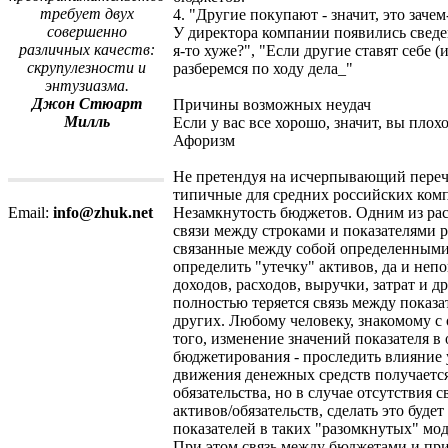
требует двух
4. "Другие покупают - значит, это заче
совершенно
У директора компании появились сведен
различных качеств:
я-то хуже?", "Если другие ставят себе (
скрупулезности и
разберемся по ходу дела_"
энтузиазма.
Джон Стюарт
Причины возможных неудач
Милль
Если у вас все хорошо, значит, вы плохо
Афоризм
Не претендуя на исчерпывающий перече
типичные для средних российских комп
Незамкнутость бюджетов. Одним из ра
Email:
info@zhuk.net
связи между строками и показателями 
связанные между собой определенными 
определить "утечку" активов, да и не
доходов, расходов, выручки, затрат и 
полностью теряется связь между показ
других. Любому человеку, знакомому с 
того, изменение значений показателя в 
бюджетирования - проследить влияние
движения денежных средств получается
обязательства, но в случае отсутстви
активов/обязательств, сделать это буд
показателей в таких "разомкнутых" мод
При этом связь между бюджетами и при