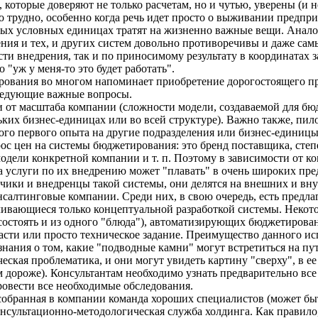
 которые доверяют не только расчетам, но и чутью, уверены (и 
о трудно, особенно когда речь идет просто о выживании предпри
ных условных единицах тратят на жизненно важные вещи. Аналог
рения и тех, и других систем довольно противоречивы и даже с
ти внедрения, так и по приносимому результату в координатах за
 "уж у меня-то это будет работать".
ования во многом напоминает приобретение дорогостоящего пред
следующие важные вопросы.
 и от масштаба компании (сложности модели, создаваемой для бю
льких бизнес-единицах или во всей структуре). Важно также, пил
ого первого опыта на другие подразделения или бизнес-единицы
с цен на системы бюджетирования: это бренд поставщика, сте
дели конкретной компании и т. п. Поэтому в зависимости от ко
а услуги по их внедрению может "плавать" в очень широких пре
ики и внедренцы такой системы, они делятся на внешних и внут
нсалтинговые компании. Среди них, в свою очередь, есть пре
чивающиеся только концептуальной разработкой системы. Некот
состоять и из одного "блюда"), автоматизирующих бюджетирова
асти или просто техническое задание. Преимущество данного исп
ания о том, какие "подводные камни" могут встретиться на пут
ская проблематика, и они могут увидеть картину "сверху", в ее
ем дороже). Консультантам необходимо узнать предварительно в
ровести все необходимые обследования.
 собранная в компании команда хороших специалистов (может бы
онсультационно-методологическая служба холдинга. Как правило