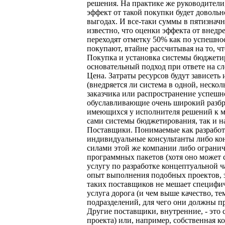
решения. На практике же руководители,
эффект от такой покупки будет довольн
выгодах. И все-таки суммы в пятизнач
известно, что оценки эффекта от внед
переходят отметку 50% как по успешнос
покупают, втайне рассчитывая на то, что
Покупка и установка системы бюджетир
основательный подход при ответе на 
Цена. Затраты ресурсов будут зависеть
(внедряется ли система в одной, неско
заказчика или распространение успешн
обуславливающие очень широкий разбро
имеющихся у исполнителя решений к мо
сами системы бюджетирования, так и н
Поставщики. Понимаемые как разработч
индивидуальные консультанты либо ко
силами этой же компании либо ограни
программных пакетов (хотя оно может 
услугу по разработке концептуальной ч
опыт выполнения подобных проектов, зн
таких поставщиков не мешает специфиче
услуга дорога (и чем выше качество, т
подразделений, для чего они должны п
Другие поставщики, внутренние, - это
проекта) или, например, собственная к