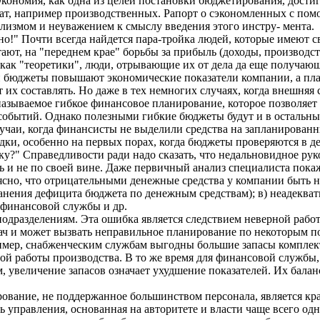
ономия, как одна из целей постановки бюджетирования, достига
рат, например производственных. Рапорт о сэкономленных с п
ализмом и неуважением к смыслу введения этого инстру- мента.
о!" Почти всегда найдется пара-тройка людей, которые имеют с
тают, на "переднем крае" борьбы за прибыль (доходы, производс
ак "теоретики", люди, отрывающие их от дела да еще получающи
и бюджеты повышают экономические показатели компании, а пла
ет их составлять. Но даже в тех немногих случаях, когда внешняя
называемое гибкое финансовое планирование, которое позволяет
 событий. Однако полезными гибкие бюджеты будут и в остальны
лучаи, когда финансисты не выделили средства на запланирован
дки, особенно на первых порах, когда бюджеты проверяются в д
ку?" Справедливости ради надо сказать, что недальновидное руко
ь и не по своей вине. Даже первичный анализ специалиста покаж
сно, что отрицательными денежные средства у компании быть не
ранения дефицита бюджета по денежным средствам); в) неадекват
 финансовой службы и др.
одразделениям. Эта ошибка является следствием неверной работ
дач и может вызвать неправильное планирование по некоторым по
ример, снабженческим службам выгодны большие запасы комплек
ной работы производства. В то же время для финансовой службы
, увеличение запасов означает ухудшение показателей. Их балан
ование, не поддержанное большинством персонала, является к
ь управления, основанная на авторитете и власти чаще всего од