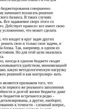
ы бюджетирования совершенно
ему начинают возлагать решение
кого баланса. В таких случаях
 Все задаваемое сверх этого со
то. Действует правило: все имеет свою
у усложнению, что может сделать
что входит в круг задач других
решать свои и только свои задачи, и
а блока. Так, например, в одном из
тояния. Но для этой цели оказались
са.
о, иногда в едином бюджете сводят
босновывается удобством, минимизацией
ако, какую методологическую нагрузку
ких решений и как контролиро- вать
о являются признаком того, что
сле первого же реального заполнения
обности и долгой жизни бюджета: даже
и бюджетов встречаются редко -
детализированы, а другие, наоборот,
бованиях к точности - сложный вопрос,