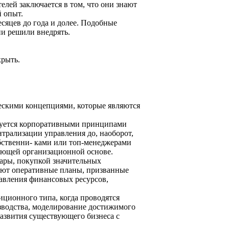
лей заключается в том, что они знают
 опыт.
есяцев до года и долее. Подобные
ии решили внедрять.
крыть.
ескими концепциями, которые являются
иктуется корпоративными принципами
нтрализации управления до, наоборот,
бственни- ками или топ-менеджерами
ующей организационной основе.
вары, покупкой значительных
уют оперативные планы, призванные
равления финансовых ресурсов,
иционного типа, когда проводятся
изводства, моделирование достижимого
развития существующего бизнеса с