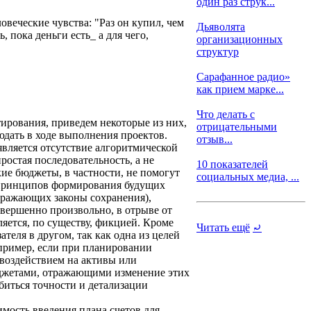
один раз струк...
веческие чувства: "Раз он купил, чем
Дьяволята
ь, пока деньги есть_ а для чего,
организационных
структур
Сарафанное радио»
как прием марке...
Что делать с
ирования, приведем некоторые из них,
отрицательными
юдать в ходе выполнения проектов.
отзыв...
вляется отсутствие алгоритмической
остая последовательность, а не
10 показателей
ие бюджеты, в частности, не помогут
социальных медиа, ...
т принципов формирования будущих
отражающих законы сохранения),
вершенно произвольно, в отрыве от
ляется, по существу, фикцией. Кроме
Читать ещё
⤾
теля в другом, так как одна из целей
пример, если при планировании
 воздействием на активы или
бюджетами, отражающими изменение этих
обиться точности и детализации
мость введения плана счетов для