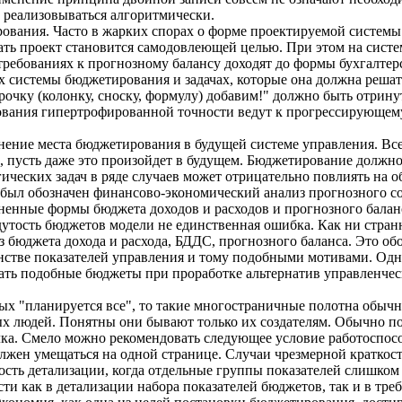
 реализовываться алгоритмически.
ования. Часто в жарких спорах о форме проектируемой систем
Сдать проект становится самодовлеющей целью. При этом на сист
требованиях к прогнозному балансу доходят до формы бухгалтерс
 системы бюджетирования и задачах, которые она должна решать.
трочку (колонку, сноску, формулу) добавим!" должно быть отрину
бования гипертрофированной точности ведут к прогрессирующем
ение места бюджетирования в будущей системе управления. Все, 
 пусть даже это произойдет в будущем. Бюджетирование должно 
ических задач в ряде случаев может отрицательно повлиять на об
был обозначен финансово-экономический анализ прогнозного сос
енные формы бюджета доходов и расходов и прогнозного балан
утость бюджетов модели не единственная ошибка. Как ни странн
из бюджета дохода и расхода, БДДС, прогнозного баланса. Это о
нстве показателей управления и тому подобными мотивами. Одн
овать подобные бюджеты при проработке альтернатив управленчес
рых "планируется все", то такие многостраничные полотна обычн
х людей. Понятны они бывают только их создателям. Обычно по
елка. Смело можно рекомендовать следующее условие работоспос
жен умещаться на одной странице. Случаи чрезмерной краткост
сть детализации, когда отдельные группы показателей слишком 
и как в детализации набора показателей бюджетов, так и в тре