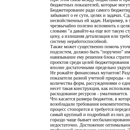
бюджетных показателей, которые могут
Бюджетирование ради самого бюджетир
забывают о ее сути, целях и задачах. 
несвойственных ей задач. Например, в 
чрезвычайно полезно вспомнить о целях
словами "а давайте-ка еще вот такую с
цену, а излишняя детализация или тре
систему неработоспособной.
Также может существенно помочь уточн
подсистем, должно быть "поручено" им,
навязывание ему решения блока стратег
проектов среди целей бюджетирования 
вполне достаточными предельно укрупн
Не рожайте финансовых мутантов! Разд
показатели разной учетной природы - 
количества форм, рассуждениями о еди
несет такая конструкция, как использ
расходование ресурсов - умалчивается.
Что касается размера бюджетов, в кото
возобладали требования некомпетентны
процесс стопорится и требуется перед
самый крупный и подробный из них дол
гораздо чаще бывает несбалансированно
недостаточно. Достижение оптимальност