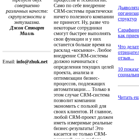
Само по себе внедрение
совершенно
Дьяволят
CRM-системы практически
различных качеств:
организа
ничего полезного компании
скрупулезности и
структур
не принесет. Ну, разве что
энтузиазма.
некоторые сотрудники
Джон Стюарт
Сарафанн
смогут быстрее выполнять
Милль
как прием
свои функции и у них
останется больше время на
Что делат
расклад «косынки». Любое
отрицате
внедрение CRM-системы
отзыв...
должно начинаться с
Email:
info@zhuk.net
определения текущих целей
10 показа
проекта, анализа и
социальны
оптимизации бизнес-
процессов, подлежащих
автоматизации… Только в
этом случае CRM-система
Читать е
позволит компании
экономить с пользой для
своих клиентов. И главное,
любой CRM-проект должен
иметь измеримые реальные
бизнес-результаты! Это
касается не только CRM-