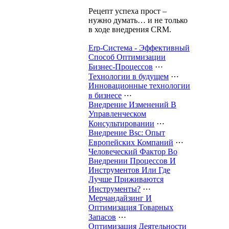
Рецепт успеха прост –
нужно думать… и не только
в ходе внедрения CRM.
Erp-Система - Эффективный
Способ Оптимизации
Бизнес-Процессов
⋯
Технологии в будущем
⋯
Инновационные технологии
в бизнесе
⋯
Внедрение Изменений В
Управленческом
Консультировании
⋯
Внедрение Bsc: Опыт
Европейских Компаний
⋯
Человеческий Фактор Во
Внедрении Процессов И
Инструментов Или Где
Лучше Приживаются
Инструменты?
⋯
Мерчандайзинг И
Оптимизация Товарных
Запасов
⋯
Оптимизация Деятельности