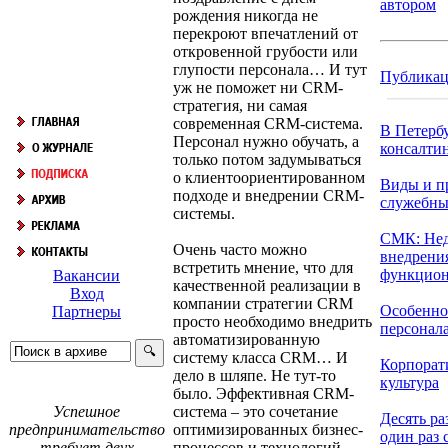
автором
рождения никогда не
перекроют впечатлений от
откровенной грубости или
глупости персонала… И тут
Публика
уж не поможет ни CRM-
стратегия, ни самая
современная CRM-система.
В Петерб
Персонал нужно обучать, а
консалтин
только потом задумываться
о клиентоориентированном
Виды и п
подходе и внедрении CRM-
служебны
системы.
СМК: Не
Очень часто можно
внедрени
встретить мнение, что для
функцион
Вакансии
качественной реализации в
Вход
компании стратегии CRM
Особенно
Партнеры
просто необходимо внедрить
персонала 
автоматизированную
систему класса CRM… И
Корпорат
дело в шляпе. Не тут-то
культура
было. Эффективная CRM-
система – это сочетание
Успешное
Десять ра
оптимизированных бизнес-
предпринимательство
один раз с
процессов и технологий.
требует двух