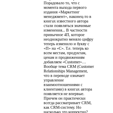
Порадовало то, что с
момента выхода первого
издания «Маркетинг
менеджмент», наконец-то в
книгах известного автора
стали появляться значимые
изменения... В частности
привычное 4П, которое
неоднократно меняло цифру
теперь изменило и букву с
«П» на «С». Т.е. теперь ко
всем местам, продуктам,
ценам и продвижениям
добавляем «Customer»…
Вообще тема CRM (Customer
Relationships Management,
что в переводе означает
управление
взаимоотношениями с
клиентами) в книгах автора
появляется не впервые.
Причем он практически
всегда рассматривает CRM,
как CRM-систему. Но
насколько это корректно?