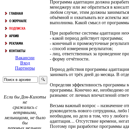
Программа адаптации должна разрабат
менеджеру или же обратиться в консал
любом случае, этим должны заниматься
объёмной и охватывать все аспекты жи
выполнима. Какой смысл от программы 
При разработке системы адаптации необ
- какой период действует программа;
- конечный и промежуточные результа
- способ измерения результатов;
- лиц, ответственных за проведение п
Вакансии
- форму отчётности.
Вход
Партнеры
Период действия программы адаптации
занимать от трёх дней до месяца. В отд
Определяя эффективность программы м
программы. Конечно же, необходимо оп
разными: от личных впечатлений ответ
Если бы Дон-Кихоты
не
Весьма важный вопрос – назначение от
сражались с
руководитель нового сотрудника, либо 
ветряными,
необходим, но дело в том, что у любого
мельницами, не было
адаптация… Отсутствие времени, негати
бы
Поэтому при разработке программы ада
паровых мельниц.