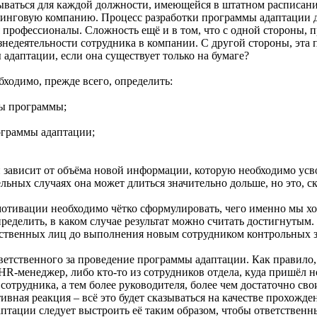
ываться для каждой должности, имеющейся в штатном расписани
тинговую компанию. Процесс разработки программы адаптации до
 профессионалы. Сложность ещё и в том, что с одной стороны, 
знедеятельности сотрудника в компании. С другой стороны, эта
адаптации, если она существует только на бумаге?
ходимо, прежде всего, определить:
ты программы;
рограммы адаптации;
 зависит от объёма новой информации, которую необходимо усв
ельных случаях она может длиться значительно дольше, но это, с
отивации необходимо чётко сформулировать, чего именно мы хо
ределить, в каком случае результат можно считать достигнутым
ственных лиц до выполнения новым сотрудником контрольных за
ветственного за проведение программы адаптации. Как правило
HR-менеджер, либо кто-то из сотрудников отдела, куда пришёл 
 сотрудника, а тем более руководителя, более чем достаточно св
вная реакция – всё это будет сказываться на качестве прохожд
птации следует выстроить её таким образом, чтобы ответственн