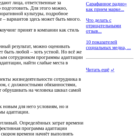
дают лица, ответственные за
Сарафанное радио»
 подготовить. Для этого можно,
как прием марке...
поративной культуры, подробное
е – вариантов здесь может быть много.
Что делать с
отрицательными
 коучинг принят в компании как стиль
отзыв...
10 показателей
чный результат, можно оценивать
социальных медиа, ...
т быть любой – хоть устной. Но всё же
новым сотрудником программы адаптации
адаптации, найти слабые места в
Читать ещё
⤾
пекты жизнедеятельности сотрудника в
вом, с должностными обязанностями,
т обрушивать на человека шквал самой
к новым для него условиям, но и
мы адаптации.
отливый. Определённых затрат времени
Эффективная программа адаптации
м скором времени начнёт выполнять