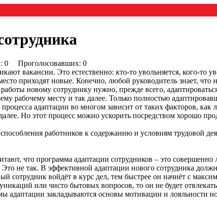
сотрудника
0) : 0 Проголосовавших: 0
ают вакансии. Это естественно: кто-то увольняется, кого-то ув
место приходят новые. Конечно, любой руководитель знает, что н
работы новому сотруднику нужно, прежде всего, адаптироваться
оему рабочему месту и так далее. Только полностью адаптировавш
 процесса адаптации во многом зависит от таких факторов, как 
 далее. Но этот процесс можно ускорить посредством хорошо п
испособления работников к содержанию и условиям трудовой де
итают, что программа адаптации сотрудников – это совершенно 
. Это не так. В эффективной адаптации нового сотрудника должн
вый сотрудник войдёт в курс дел, тем быстрее он начнёт с макси
уникаций или чисто бытовых вопросов, то он не будет отвлекать
мы адаптации закладываются основы мотивации и лояльности нов