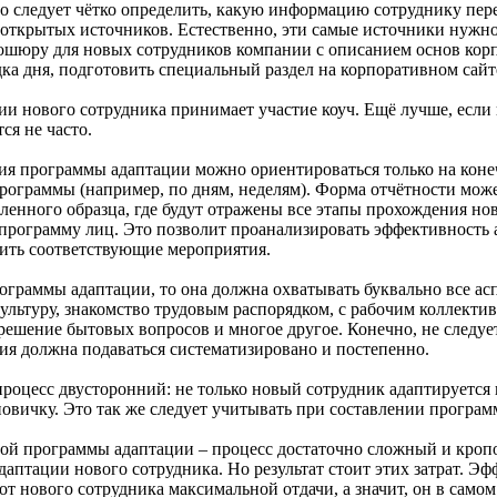
го следует чётко определить, какую информацию сотруднику пере
з открытых источников. Естественно, эти самые источники нужно
ошюру для новых сотрудников компании с описанием основ кор
ка дня, подготовить специальный раздел на корпоративном сайт
ии нового сотрудника принимает участие коуч. Ещё лучше, если
ся не часто.
я программы адаптации можно ориентироваться только на коне
рограммы (например, по дням, неделям). Форма отчётности може
овленного образца, где будут отражены все этапы прохождения 
 программу лиц. Это позволит проанализировать эффективность 
чить соответствующие мероприятия.
рограммы адаптации, то она должна охватывать буквально все ас
ультуру, знакомство трудовым распорядком, с рабочим коллекти
 решение бытовых вопросов и многое другое. Конечно, не следуе
я должна подаваться систематизировано и постепенно.
 процесс двусторонний: не только новый сотрудник адаптируется 
овичку. Это так же следует учитывать при составлении програм
ой программы адаптации – процесс достаточно сложный и кроп
адаптации нового сотрудника. Но результат стоит этих затрат. 
от нового сотрудника максимальной отдачи, а значит, он в само