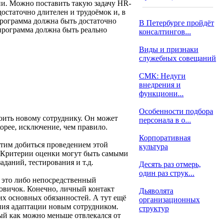
и. Можно поставить такую задачу HR-
статочно длителен и трудоёмок и, в
программа должна быть достаточно
В Петербурге пройдёт
 программа должна быть реально
консалтингов...
Виды и признаки
служебных совещаний
СМК: Недуги
внедрения и
функциони...
Особенности подбора
оить новому сотруднику. Он может
персонала в о...
корее, исключение, чем правило.
Корпоративная
тим добиться проведением этой
культура
. Критерии оценки могут быть самыми
даний, тестирования и т.д.
Десять раз отмерь,
один раз струк...
, это либо непосредственный
новичок. Конечно, личный контакт
Дьяволята
оих основных обязанностей. А тут ещё
организационных
ения адаптации новым сотрудником.
структур
ый как можно меньше отвлекался от