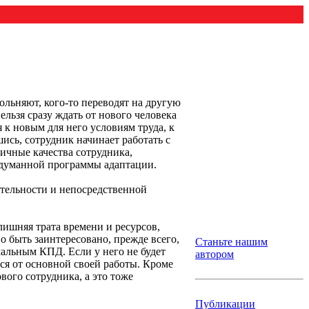
ольняют, кого-то переводят на другую
ельзя сразу ждать от нового человека
 к новым для него условиям труда, к
ись, сотрудник начинает работать с
личные качества сотрудника,
родуманной программы адаптации.
ятельности и непосредственной
лишняя трата времени и ресурсов,
о быть заинтересовано, прежде всего,
Станьте нашим
мальным КПД. Если у него не будет
автором
ся от основной своей работы. Кроме
ого сотрудника, а это тоже
Публикации