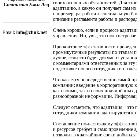
своих основных обязанностей. Для это
Станислав Ежи Лец
адаптацию, а какую он получает сам и
например, разработать специальную бр
описание регламента работы и распоряд
Очень хорошо, если в процессе адаптац
Email:
info@zhuk.net
управления. Но, увы, это пока встречает
При контроле эффективности проведени
промежуточные результаты по этапам п
лучше, если это будет документ устан
с комментариями ответственных за эту
подготовке нового сотрудника и назна
Что касается непосредственно самой п
компании: введение в корпоративную к
как своими, так и своих подчинённых,
разнообразной информации. Информаци
Следует отметить, что адаптация – это
сотрудники компании адаптируются к н
Составление по-настоящему эффективн
и ресурсов требует и само проведение 
позволит в кратчайшие сроки добиться 