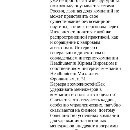
уже не просто фантазия футуриста:
потихоньку опутывается сетями
Россия, львиная доля компаний не
может представить свое
существование без всемирной
паутины, а поиск персонала через
Интернет становится такой же
распространенной практикой, как
и обращение к кадровым
агентствам. Интервью с
генеральным директором и
совладельцем интернет-компании
Headhunter.ru Юрием Вировцом и
собственником интернет-компании
Headhunter.ru Михаилом
Фролкиным, с. 31.
Карьера возможностей(Как
удерживать менеджеров в
компании и стоит ли это делать?
Считается, что текучесть кадров,
особенно управленческих, пагубно
сказывается на бизнесе, поэтому
большинство успешных компаний
для удержания талантливых
менеджеров внедряют программы