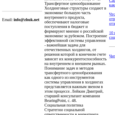
Са
Трансфертное ценообразование
как
Холдинговые структуры создают в
экономике большую часть
Что
внутреннего продукта,
от
Email:
info@zhuk.net
обеспечивают налоговые
отз
поступления в бюджет и
формируют мнение о российской
10 
экономике за рубежом. Построение
соц
эффективной системы управления
- важнейшая задача для
отечественных холдингов, от
решения которой в конечном счете
Чи
зависит их конкурентоспособность
на внутреннем и внешнем рынках.
Понимание задач и методов
трансфертного ценообразования
как одного из инструментов
системы управления в холдингах
представляется важным звеном в
этом процессе. Лейкин Дмитрий,
старший консультант компании
BearingPoint, с. 48.
Социальная политика
Стратегии социальной
ответственности в маркетинге