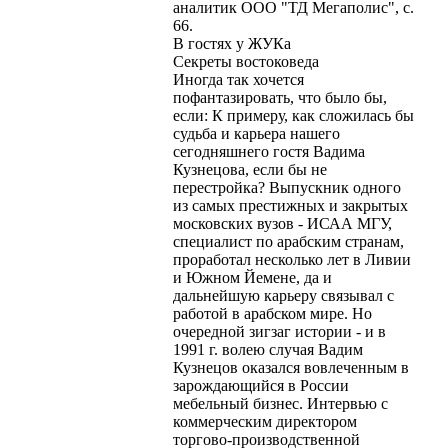
аналитик ООО "ТД Мегаполис", с.
66.
В гостях у ЖУКа
Секреты востоковеда
Иногда так хочется
пофантазировать, что было бы,
если: К примеру, как сложилась бы
судьба и карьера нашего
сегодняшнего гостя Вадима
Кузнецова, если бы не
перестройка? Выпускник одного
из самых престижных и закрытых
московских вузов - ИСАА МГУ,
специалист по арабским странам,
проработал несколько лет в Ливии
и Южном Йемене, да и
дальнейшую карьеру связывал с
работой в арабском мире. Но
очередной зигзаг истории - и в
1991 г. волею случая Вадим
Кузнецов оказался вовлеченным в
зарождающийся в России
мебельный бизнес. Интервью с
коммерческим директором
торгово-производственной