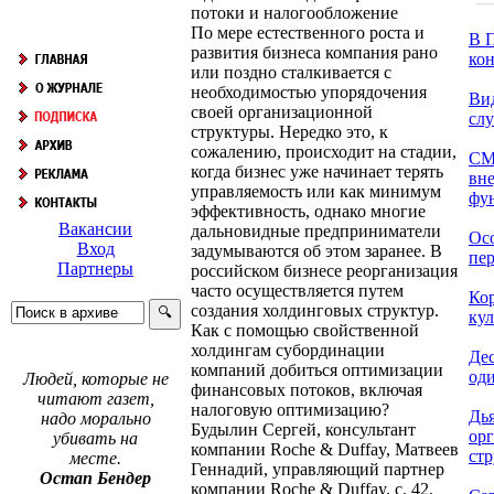
потоки и налогообложение
По мере естественного роста и
В П
развития бизнеса компания рано
кон
или поздно сталкивается с
необходимостью упорядочения
Ви
своей организационной
сл
структуры. Нередко это, к
сожалению, происходит на стадии,
СМ
когда бизнес уже начинает терять
вн
управляемость или как минимум
фун
эффективность, однако многие
Вакансии
дальновидные предприниматели
Ос
Вход
задумываются об этом заранее. В
пер
Партнеры
российском бизнесе реорганизация
часто осуществляется путем
Ко
создания холдинговых структур.
кул
Как с помощью свойственной
холдингам субординации
Дес
компаний добиться оптимизации
оди
Людей, которые не
финансовых потоков, включая
читают газет,
налоговую оптимизацию?
Дь
надо морально
Будылин Сергей, консультант
ор
убивать на
компании Roche & Duffay, Матвеев
стр
месте.
Геннадий, управляющий партнер
Остап Бендер
компании Roche & Duffay, с. 42.