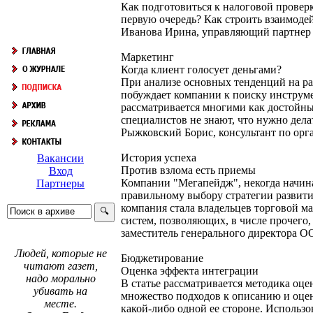
Как подготовиться к налоговой проверк
первую очередь? Как строить взаимодей
Иванова Ирина, управляющий партн
Маркетинг
Когда клиент голосует деньгами?
При анализе основных тенденций на р
побуждает компании к поиску инструм
рассматривается многими как достойны
специалистов не знают, что нужно дел
Рыжковский Борис, консультант по ор
История успеха
Вакансии
Против взлома есть приемы
Вход
Компании "Мегапейдж", некогда начина
Партнеры
правильному выбору стратегии развити
компания стала владельцев торговой 
систем, позволяющих, в числе прочего,
заместитель генерального директора О
Людей, которые не
Бюджетирование
читают газет,
Оценка эффекта интеграции
надо морально
В статье рассматривается методика оц
убивать на
множество подходов к описанию и оцен
месте.
какой-либо одной ее стороне. Использ