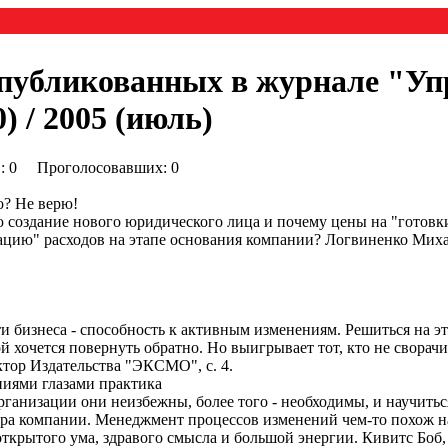
опубликованных в журнале "Уп
 / 2005 (июль)
0) : 0 Проголосовавших: 0
о? Не верю!
 создание нового юридического лица и почему цены на "готовки
ацию" расходов на этапе основания компании? Логвиненко Мих
бизнеса - способность к активным изменениям. Решиться на это
й хочется повернуть обратно. Но выигрывает тот, кто не сворачи
ктор Издательства "ЭКСМО", с. 4.
иями глазами практика
рганизации они неизбежны, более того - необходимы, и научитьс
ра компании. Менеджмент процессов изменений чем-то похож на п
открытого ума, здравого смысла и большой энергии. Кивитс Б