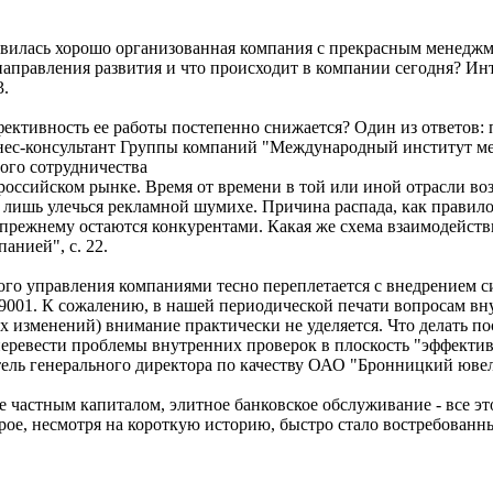
явилась хорошо организованная компания с прекрасным менедж
направления развития и что происходит в компании сегодня? И
.
ффективность ее работы постепенно снижается? Один из ответов: 
знес-консультант Группы компаний "Международный институт мен
вого сотрудничества
российском рынке. Время от времени в той или иной отрасли в
т лишь улечься рекламной шумихе. Причина распада, как правило
прежнему остаются конкурентами. Какая же схема взаимодействи
анией", с. 22.
го управления компаниями тесно переплетается с внедрением 
001. К сожалению, в нашей периодической печати вопросам внут
х изменений) внимание практически не уделяется. Что делать п
перевести проблемы внутренних проверок в плоскость "эффект
тель генерального директора по качеству ОАО "Бронницкий ювели
ие частным капиталом, элитное банковское обслуживание - все эт
орое, несмотря на короткую историю, быстро стало востребован