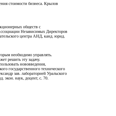
ения стоимости бизнеса. Крылов
 акционерных обществ с
т Ассоциации Независимых Директоров
тельского центра АНД, канд. юрид.
орым необходимо управлять.
ет решить эту задачу.
пользовать нововведения,
кого государственного технического
ксандр зав. лабораторией Уральского
экон. наук, доцент, с. 70.