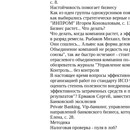
с. 8.
Настойчивость помогает бизнесу
Как из идеи группы однокурсников по
как выбирались стратегически верные 
"ИНПРОМ" Игорем Коноваловым, с. 13
Бизнес растет... Что делать?
Что делать, когда компания растет, а э
в разряд ремесла. Рыбаков Михаил, би
Они сошлись... Альянс как форма дело
Объединение компаний не редкость на 
союзы", так же быстро исчезают - стои
отраслевого объединения компании по-
обозреватель журнала "Управление комп
Контроль... без контроля
В настоящее время вопросы эффективно
организацией работ по стандарту ИСО 9
оценить степень полезности внедренны
эффективность затраченных средств и 
результатов"? Ермаков Сергей, замести
Банковский эксклюзив
Private Banking, Vip-банкинг, управлен
направлений банковского бизнеса, кот
Елена, с. 28.
Методика
Налоговая проверка - пуля в лоб?