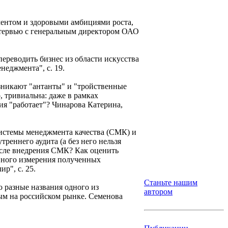
ментом и здоровыми амбициями роста,
нтервью с генеральным директором ОАО
переводить бизнес из области искусства
еджмента", с. 19.
озникают "антанты" и "тройственные
, тривиальна: даже в рамках
я "работает"? Чинарова Катерина,
системы менеджмента качества (СМК) и
реннего аудита (а без него нельзя
осле внедрения СМК? Как оценить
ивного измерения полученных
р", с. 25.
Станьте нашим
о разные названия одного из
автором
ным на российском рынке. Семенова