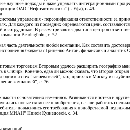
тные научные подходы и даже управлять интеграционными процес
рекции ОАО "Нефтеавтоматика" (г. Уфа), с. 49.
ти
 системы управления - персонификация ответственности за прин
ях. Для каждого из последних определяются цели, составляются 
й и сотрудников. В рассматриваются два типа центров ответствен
омпании BearingPoint, с. 52.
мая часть деятельности любой компании. Как составить достов
е исполнения бюджета? Гриценко Антон, финансовый аналитик О
товым торговцам Второвым удалось расширить географию ману
 в Сибирь. Конечно, едва ли можно сказать, что Второв открыл
одним из тех "завоевателей", кто, приехав в Москву из глубин
ление компанией", с. 76.
жимости основательно изменился. Развиваются ипотека и другие
оявились новые схемы ее приобретения, начали работать спец
ебитель: повысились его требования к приобретаемой недвижим
ация МИАН" Ниной Кузнецовой, с. 34.
ы компаний