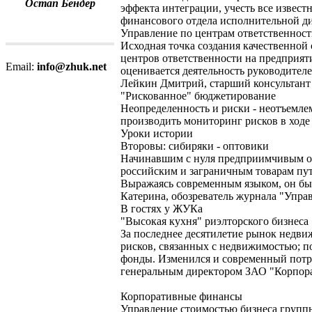
Остап Бендер
эффекта интеграции, учесть все извес
финансового отдела исполнительной ди
Управление по центрам ответственнос
Исходная точка создания качественной
центров ответственности на предприяти
Email:
info@zhuk.net
оценивается деятельность руководителе
Лейкин Дмитрий, старший консультант к
"Рискованное" бюджетирование
Неопределенность и риски - неотъемле
производить мониторинг рисков в ход
Уроки истории
Второвы: сибиряки - оптовики
Начинавшим с нуля предприимчивым оп
российским и заграничным товарам путь
Выражаясь современным языком, он был 
Катерина, обозреватель журнала "Управ
В гостях у ЖУКа
"Высокая кухня" риэлторского бизнеса
За последнее десятилетие рынок недви
рисков, связанных с недвижимостью; п
фонды. Изменился и современный потр
генеральным директором ЗАО "Корпор
Корпоративные финансы
Управление стоимостью бизнеса групп