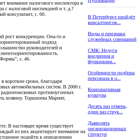
Публикации
ечет внимание налогового инспектора в
а с налоговой инспекцией и т. д.?
онсультант, с. 60.
В Петербурге пройдёт
консалтингов...
Виды и признаки
й рост конкуренции. Она-то и
служебных совещаний
тоориентированный подход
большинство руководителей и
СМК: Недуги
 клиентоориентированность.
внедрения и
ормы", с. 46.
функциони...
Особенности подбора
персонала в о...
в короткие сроки, благодаря
вых автомобильных систем. В 2000 г.
Корпоративная
и радиопоисковых противоугонных
культура
ть хозяину. Торшхоева Марият,
Десять раз отмерь,
один раз струк...
Дьяволята
те. В настоящее время существует
организационных
каждый из них акцентирует внимание на
структур
есторонне подойти к определению