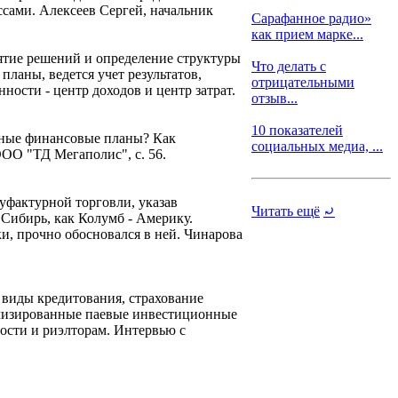
сами. Алексеев Сергей, начальник
Сарафанное радио»
как прием марке...
ятие решений и определение структуры
Что делать с
планы, ведется учет результатов,
отрицательными
ности - центр доходов и центр затрат.
отзыв...
10 показателей
ерные финансовые планы? Как
социальных медиа, ...
ОО "ТД Мегаполис", с. 56.
фактурной торговли, указав
Читать ещё
⤾
 Сибирь, как Колумб - Америку.
ки, прочно обосновался в ней. Чинарова
 виды кредитования, страхование
иализированные паевые инвестиционные
ости и риэлторам. Интервью с