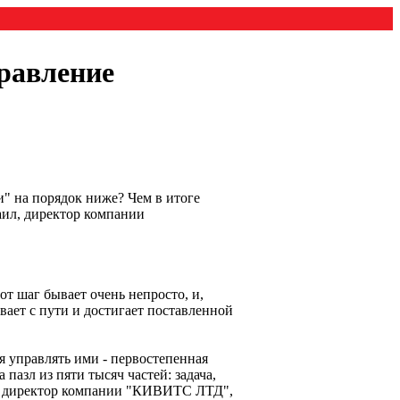
равление
" на порядок ниже? Чем в итоге
аил, директор компании
т шаг бывает очень непросто, и,
вает с пути и достигает поставленной
я управлять ими - первостепенная
азл из пяти тысяч частей: задача,
об, директор компании "КИВИТС ЛТД",