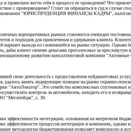
е и правильно вести себя в процессе ее проведения? Что привл
ствие с проверяющими? Стоит ли обращаться в суд в случае спор
ер компании "ЮРИСПРУДЕНЦИЯ ФИНАНСЫ КАДРЫ", налоговый к
азличных корпоративных рынках становится очевиден постоянны
ентов и подходов для привлечения и удержания клиента. Клиен
й вариант выхода из сложившейся на рынке ситуации. Однако 
ать, дабы клиент своими деньгами проголосовал за пресловутую
ганизационному развитию консалтинговой компании "Активные Ф
вшей свою деятельность с предоставления пейджинговых услуг, 
я, удалось занять лидирующие позиции на рынке охранно-поиско
марки "АвтоЛокатор". Это семейство комплексных спутниковых 
 осуществлять контроль за автомобилем, находить его и возвраща
ОО "Мегапейдж", с. 30.
енки эффективности интеграции, основанная на матричном бюдже
ке эффективности процессов интеграции в компаниях, однако 
ование методологии бюджетирования позволяет комплексно и вс