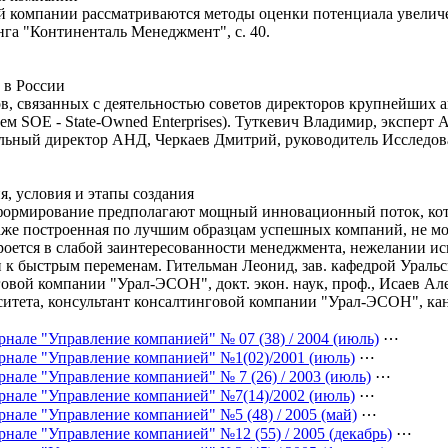
й компании рассматриваются методы оценки потенциала увелич
нга "Континенталь Менеджмент", с. 40.
 в России
тов, связанных с деятельностью советов директоров крупнейших
ем SOE - State-Owned Enterprises). Туткевич Владимир, экспер
льный директор АНД, Черкаев Дмитрий, руководитель Исследова
, условия и этапы создания
формирование предполагают мощный инновационный поток, кот
же построенная по лучшим образцам успешных компаний, не мож
ется в слабой заинтересованности менеджмента, нежелании ис
к быстрым переменам. Гительман Леонид, зав. кафедрой Уральс
овой компании "Урал-ЭСОН", докт. экон. наук, проф., Исаев Але
итета, консультант консалтинговой компании "Урал-ЭСОН", канд. 
нале "Управление компанией" № 07 (38) / 2004 (июль)
⋯
рнале "Управление компанией" №1(02)/2001 (июль)
⋯
нале "Управление компанией" № 7 (26) / 2003 (июль)
⋯
рнале "Управление компанией" №7(14)/2002 (июль)
⋯
рнале "Управление компанией" №5 (48) / 2005 (май)
⋯
нале "Управление компанией" №12 (55) / 2005 (декабрь)
⋯