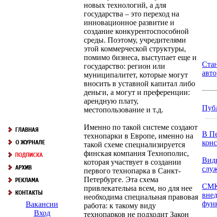
новых технологий, а для
государства – это переход на
инновационное развитие и
создание конкурентоспособной
среды. Поэтому, учредителями
этой коммерческой структуры,
помимо бизнеса, выступает еще и
Ста
государство: регион или
авт
муниципалитет, которые могут
вносить в уставной капитал либо
деньги, а могут и преференции:
арендную плату,
Пуб
местопользование и т.д.
Именно по такой системе создают
В Пе
технопарки в Европе, именно на
конс
такой схеме специализируется
финская компания Технополис,
Вид
которая участвует в создании
слу
первого технопарка в Санкт-
Петербурге. Эта схема
СМК
привлекательна всем, но для нее
внед
необходима специальная правовая
функ
Вакансии
работа: к такому виду
Вход
технопарков не подходит Закон