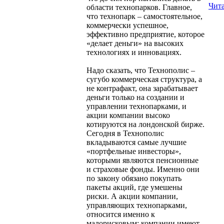
Чита
области технопарков. Главное,
что технопарк – самостоятельное,
коммерчески успешное,
эффективно предприятие, которое
«делает деньги» на высоких
технологиях и инновациях.
Надо сказать, что Технополис –
сугубо коммерческая структура, а
не контрафакт, она зарабатывает
деньги только на создании и
управлении технопарками, и
акции компании высоко
котируются на лондонской бирже.
Сегодня в Технополис
вкладываются самые лучшие
«портфельные инвесторы»,
которыми являются пенсионные
и страховые фонды. Именно они
по закону обязано покупать
пакеты акций, где умешены
риски. А акции компании,
управляющих технопарками,
относится именно к
малорисковым: компании имеют