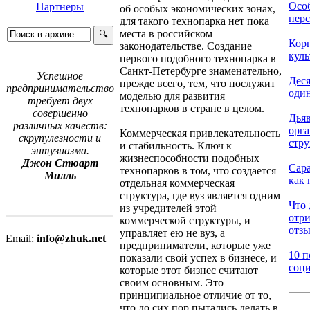
Осо
Партнеры
об особых экономических зонах,
перс
для такого технопарка нет пока
места в российском
Кор
законодательстве. Создание
куль
первого подобного технопарка в
Санкт-Петербурге знаменательно,
Успешное
Деся
прежде всего, тем, что послужит
предпринимательство
один
моделью для развития
требует двух
технопарков в стране в целом.
совершенно
Дья
различных качеств:
орг
Коммерческая привлекательность
скрупулезности и
стру
и стабильность. Ключ к
энтузиазма.
жизнеспособности подобных
Джон Стюарт
Сар
технопарков в том, что создается
Милль
как 
отдельная коммерческая
структура, где вуз является одним
Что 
из учредителей этой
отр
коммерческой структуры, и
отзы
управляет ею не вуз, а
Email:
info@zhuk.net
предприниматели, которые уже
10 п
показали свой успех в бизнесе, и
соци
которые этот бизнес считают
своим основным. Это
принципиальное отличие от то,
что до сих пор пытались делать в