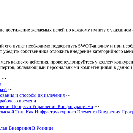
ие достижение желаемых целей по каждому пункту с указанием 
дый его пункт необходимо подвергнуть SWOT-анализу и при необ
ет убедить собственника отложить внедрение категорийного ме
мать какие-то действия, проконсультируйтесь у коллег/ конкур
кспертов, обладающими персональными компетенциями в данной
т
⋯
а
⋯
жей
⋯
вания и способы их излечения
⋯
рабочего времени
⋯
рения Процесса Управления Конфигурациями
⋯
Томской Тпп, Как Инфраструктурного Элемента Внедрения Про
лан Внедрения В Рознице