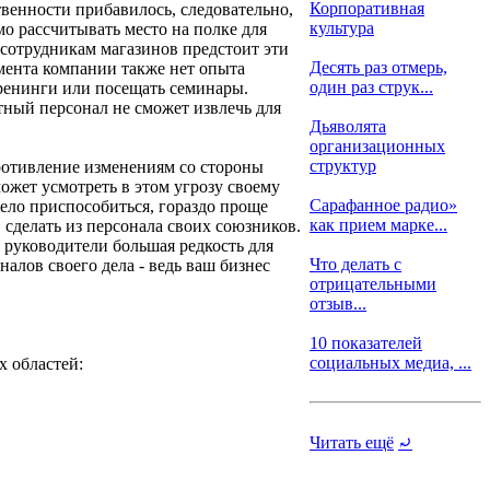
Корпоративная
венности прибавилось, следовательно,
культура
о рассчитывать место на полке для
 сотрудникам магазинов предстоит эти
Десять раз отмерь,
мента компании также нет опыта
один раз струк...
тренинги или посещать семинары.
тный персонал не сможет извлечь для
Дьяволята
организационных
структур
ротивление изменениям со стороны
может усмотреть в этом угрозу своему
Сарафанное радио»
жело приспособиться, гораздо проще
как прием марке...
, сделать из персонала своих союзников.
 руководители большая редкость для
Что делать с
налов своего дела - ведь ваш бизнес
отрицательными
отзыв...
10 показателей
социальных медиа, ...
х областей:
Читать ещё
⤾