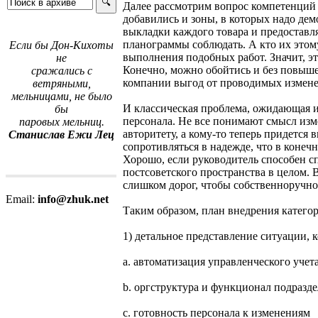
Далее рассмотрим вопрос компетенций 
добавились и зоны, в которых надо де
выкладки каждого товара и предоставл
планограммы соблюдать. А кто их этом
Если бы Дон-Кихоты
выполнения подобных работ. Значит, эт
не
Конечно, можно обойтись и без повыше
сражались с
компании выгод от проводимых измен
ветряными,
мельницами, не было
И классическая проблема, ожидающая 
бы
персонала. Не все понимают смысл изме
паровых мельниц.
авторитету, а кому-то теперь придется
Станислав Ежи Лец
сопротивляться в надежде, что в конечн
Хорошо, если руководитель способен сп
постсоветского пространства в целом. 
слишком дорог, чтобы собственноручно
Email:
info@zhuk.net
Таким образом, план внедрения катего
1) детальное представление ситуации, 
a. автоматизация управленческого учет
b. оргструктура и функционал подразд
c. готовность персонала к изменениям