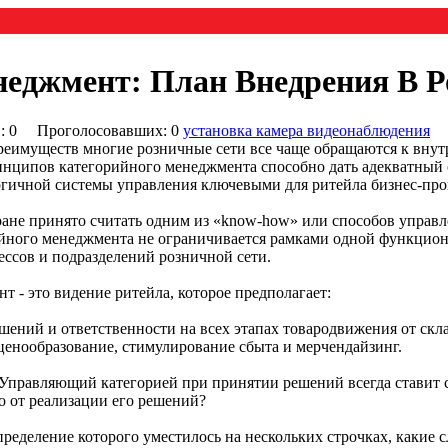
еджмент: План Внедрения В Р
0) : 0 Проголосовавших: 0
установка камера видеонаблюдения
реимуществ многие розничные сети все чаще обращаются к внут
ринципов категорийного менеджмента способно дать адекватный 
огичной системы управления ключевыми для ритейла бизнес-про
не принято считать одним из «know-how» или способов управле
рийного менеджмента не ограничивается рамками одной функцион
ссов и подразделений розничной сети.
 - это видение ритейла, которое предполагает:
шений и ответственности на всех этапах товародвижения от скл
енообразование, стимулирование сбыта и мерчендайзинг.
 Управляющий категорией при принятии решений всегда ставит се
о от реализации его решений?
определение которого уместилось на нескольких строчках, какие 