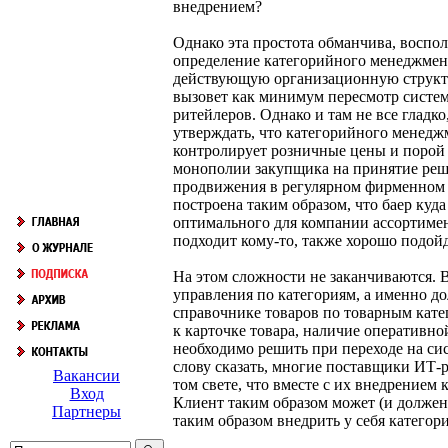
внедрением?
Однако эта простота обманчива, воспо
определение категорийного менеджмента
действующую организационную структур
вызовет как минимум пересмотр систем
ритейлеров. Однако и там не все гладк
утверждать, что категорийного менедж
контролирует розничные цены и порой 
монополии закупщика на принятие реше
продвижения в регулярном фирменном ка
построена таким образом, что баер куд
оптимального для компании ассортимент
подходит кому-то, также хорошо подойд
На этом сложности не заканчиваются. 
управления по категориям, а именно д
справочнике товаров по товарным кате
к карточке товара, наличие оперативно
необходимо решить при переходе на сис
слову сказать, многие поставщики ИТ-
Вакансии
том свете, что вместе с их внедрение
Вход
Клиент таким образом может (и должен
Партнеры
таким образом внедрить у себя катего