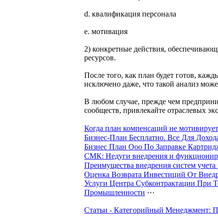
d. квалификация персонала
e. мотивация
2) конкретные действия, обеспечивающ
ресурсов.
После того, как план будет готов, каж
исключено даже, что такой анализ мож
В любом случае, прежде чем предприни
сообществ, привлекайте отраслевых э
Когда план компенсаций не мотивируе
Бизнес-План Бесплатно. Все Для Доход
Бизнес План Ооо По Заправке Картрид
СМК: Недуги внедрения и функциониро
Преимущества внедрения систем учета 
Оценка Возврата Инвестиций От Внед
Услуги Центра Субконтрактации При 
Промышленности
⋯
Статьи - Категорийный Менеджмент: П