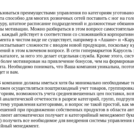
льзоваться преимуществами управления по категориям уготован
 способно для многих розничных сетей поставить с ног на голову
у, штатное расписание подразделений и должностные обязаннос
ы мотивации. Можно разбираться в этом вопросе самостоятельн
о, каждый действует в соответствии со сложившейся корпоративн
мента в чистом виде не существует, например в «Ашане» и «Кар
испытывает сложности с вводом новой продукции, поскольку ку
ний в этом ключевом вопросе. В сети гипермаркетов Карусель з
талоге, за него это делает отдельная служба. Кроме этого, сис
а более мотивирован на привлечение бонусов, чем на формирова
а. Необходимо понимать, что Ваша компания уникальна, поэтому
ет и вам.
В компании должны иметься хотя бы минимально необходимые т
олжен осуществляться поштрихкодный учет товаров, группировк
гориям, возможность учета средневзвешенных цен поставки, во
й аналитической отчетности в разрезе категорий, групп, подгру
тему управления категориями, и вопрос не такой простой, как мо
решений при продвижении собственных продуктов в области авт
м клиент автоматически получает и категорийный менеджмент бук
) получить все необходимое для внедрения системы управления 
рийный менеджмент.