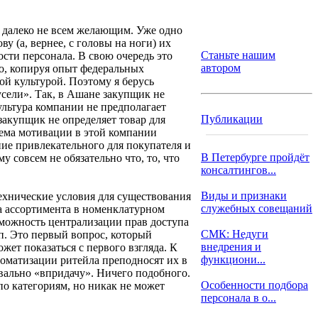
о далеко не всем желающим. Уже одно
 (а, вернее, с головы на ноги) их
Станьте нашим
ти персонала. В свою очередь это
автором
о, копируя опыт федеральных
ой культурой. Поэтому я берусь
усели». Так, в Ашане закупщик не
льтура компании не предполагает
Публикации
акупщик не определяет товар для
тема мотивации в этой компании
ние привлекательного для покупателя и
В Петербурге пройдёт
 совсем не обязательно что, то, что
консалтингов...
Виды и признаки
ехнические условия для существования
служебных совещаний
а ассортимента в номенклатурном
зможность централизации прав доступа
СМК: Недуги
пп. Это первый вопрос, который
внедрения и
жет показаться с первого взгляда. К
функциони...
оматизации ритейла преподносят их в
вально «впридачу». Ничего подобного.
Особенности подбора
по категориям, но никак не может
персонала в о...