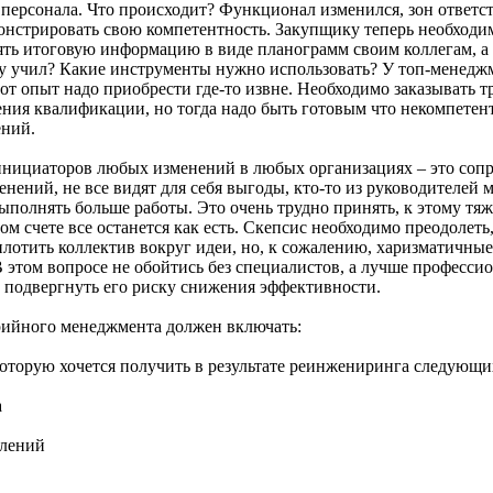
персонала. Что происходит? Функционал изменился, зон ответст
монстрировать свою компетентность. Закупщику теперь необходим
ять итоговую информацию в виде планограмм своим коллегам, а
у учил? Какие инструменты нужно использовать? У топ-менедж
от опыт надо приобрести где-то извне. Необходимо заказывать 
ния квалификации, но тогда надо быть готовым что некомпетен
ений.
инициаторов любых изменений в любых организациях – это соп
нений, не все видят для себя выгоды, кто-то из руководителей 
 выполнять больше работы. Это очень трудно принять, к этому тя
ом счете все останется как есть. Скепсис необходимо преодолеть
лотить коллектив вокруг идеи, но, к сожалению, харизматичные
В этом вопросе не обойтись без специалистов, а лучше профессио
 подвергнуть его риску снижения эффективности.
рийного менеджмента должен включать:
которую хочется получить в результате реинжениринга следующи
а
елений