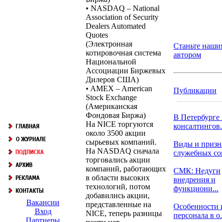
• NASDAQ – National
Association of Security
Dealers Automated
Quotes
(Электронная
Станьте наши
котировочная система
автором
Национальной
Ассоциации Биржевых
Дилеров США)
• AMEX – American
Публикации
Stock Exchange
(Американская
Фондовая Биржа)
В Петербурге
На NICE торгуются
консалтингов.
около 3500 акции
сырьевых компаний.
Виды и призн
На NASDAQ сначала
служебных с
торговались акции
компаний, работающих
СМК: Недуги
в области высоких
внедрения и
технологий, потом
функциони...
добавились акции,
Вакансии
представленные на
Особенности 
Вход
NICE, теперь разницы
персонала в о.
Партнеры