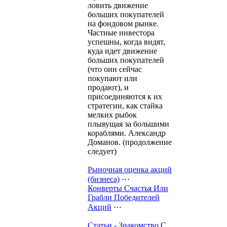
ловить движение
больших покупателей
на фондовом рынке.
Частные инвестора
успешны, когда видят,
куда идет движение
больших покупателей
(что оин сейчас
покупают или
продают), и
присоединяются к их
стратегии, как стайка
мелких рыбок
плывущая за большими
кораблями. Александр
Доманов. (продолжение
следует)
Рыночная оценка акций
(бизнеса)
⋯
Конверты Счастья Или
Грабли Победителей
Акций
⋯
Статьи - Знакомство С