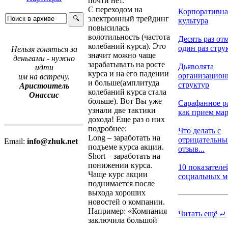
почти нет.
С переходом на
Корпоративна
электронный трейдинг
культура
повысилась
волотильность (частота
Десять раз отм
колебаний курса). Это
один раз струк
Нельзя гоняться за
значит можно чаще
деньгами - нужно
зарабатывать на росте
Дьяволята
идти
курса и на его падении
организацио
им на встречу.
и больше(амплитуда
структур
Аристоитель
колебаний курса стала
Онассис
больше). Вот Вы уже
Сарафанное р
узнали две тактики
как прием марк
дохода! Еще раз о них
подробнее:
Что делать с
Long – заработать на
отрицательн
Email:
info@zhuk.net
подъеме курса акции.
отзыв...
Short – заработать на
понижении курса.
10 показателе
Чаще курс акции
социальных ме
поднимается после
выхода хороших
новостей о компании.
Например: «Компания
Читать ещё
⤾
заключила большой