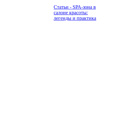
Статьи - SРА-зона в
салоне красоты:
легенды и практика