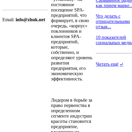
Сарафанное ради
постоянное
как прием марке..
посещение SPA-
предприятий, что
Что делать с
Email:
info@zhuk.net
формирует, в свою
отрицательными
очередь, «корпус»
отзыв...
поклонников и
клиентов SPA-
10 показателей
предприятий,
социальных медиа,
которые,
собственно, и
определяют уровень
развития
Читать ещё
⤾
предприятия, его
экономическую
эффективность.
Лидером в борьбе за
право первенства в
определенном
сегменте индустрии
красоты становится
предприятие,
владеющее не