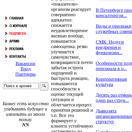
«показатели»
организм реагирует
В Петербурге про
совершенно
консалтингов...
адекватно:
снижается
Виды и признаки
неудовлетворение
служебных сове
жизнью вообще,
повышается
СМК: Недуги
самооценка, резко
внедрения и
улучшается
функциони...
самочувствие,
возвращаются почти
Особенности под
Вакансии
забытая острота
персонала в о...
Вход
ощущений и
Партнеры
быстрота реакции,
Корпоративная
повышаются
культура
способности к
оценке текущей
Десять раз отмерь
ситуации и
один раз струк...
Бизнес есть искусство
облегчается процесс
угадывать будущее и
принятия решений и
Дьяволята
извлекать из этого
т.п. Все это
организационны
пользу.
формирует у
структур
NN
клиента устойчивую
«установку» на