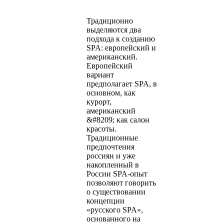
Традиционно
выделяются два
подхода к созданию
SPA: европейский и
американский.
Европейский
вариант
предполагает SPA, в
основном, как
курорт,
американский
&#8209; как салон
красоты.
Традиционные
предпочтения
россиян и уже
накопленный в
России SPA-опыт
позволяют говорить
о существовании
концепции
«русского SPA»,
основанного на