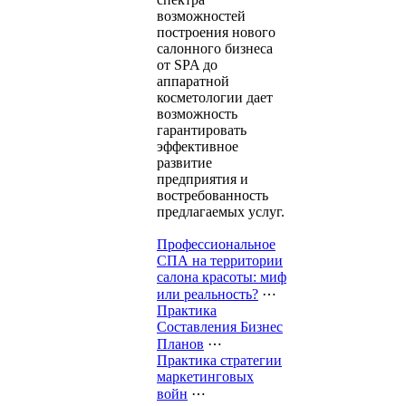
возможностей
построения нового
салонного бизнеса
от SPA до
аппаратной
косметологии дает
возможность
гарантировать
эффективное
развитие
предприятия и
востребованность
предлагаемых услуг.
Профессиональное
СПА на территории
салона красоты: миф
или реальность?
⋯
Практика
Составления Бизнес
Планов
⋯
Практика стратегии
маркетинговых
войн
⋯