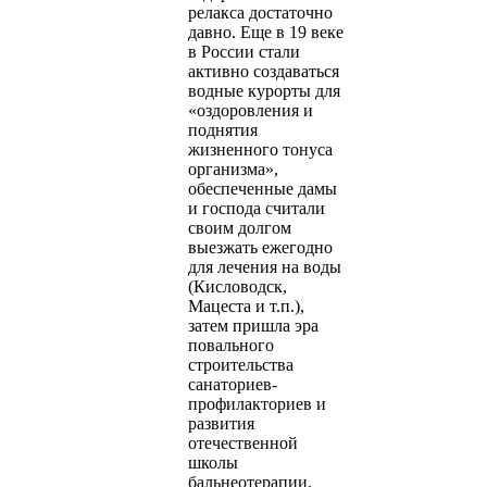
релакса достаточно
давно. Еще в 19 веке
в России стали
активно создаваться
водные курорты для
«оздоровления и
поднятия
жизненного тонуса
организма»,
обеспеченные дамы
и господа считали
своим долгом
выезжать ежегодно
для лечения на воды
(Кисловодск,
Мацеста и т.п.),
затем пришла эра
повального
строительства
санаториев-
профилакториев и
развития
отечественной
школы
бальнеотерапии,