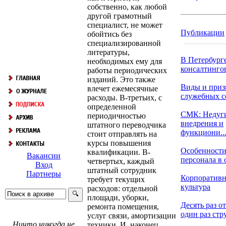
собственно, как любой
другой грамотный
специалист, не может
Публикации
обойтись без
специализированной
литературы,
В Петербург
необходимых ему для
консалтингов
работы периодических
изданий. Это также
Виды и приз
влечет ежемесячные
служебных 
расходы. В-третьих, с
определенной
СМК: Недуг
периодичностью
внедрения и
штатного переводчика
функциони..
стоит отправлять на
курсы повышения
Особенности
квалификации. В-
Вакансии
персонала в о
четвертых, каждый
Вход
штатный сотрудник
Партнеры
Корпоративн
требует текущих
культура
расходов: отдельной
площади, уборки,
Десять раз о
ремонта помещения,
один раз стру
услуг связи, амортизации
Ничто никогда не
техники. И, наконец,