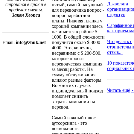
Дьяволята
строится в срок и в
пятый, самый насущный
организаци
пределах сметы.
для переводчика вопрос -
структур
Закон Хеопса
вопрос заработной
платы. Нижняя планка у
Сарафанное 
хорошей компании здесь
как прием ма
начинается в районе $
1000. В общей сложности
Что делать с
получится около $ 3000-
Email:
info@zhuk.net
отрицатель
4000. Это, конечно,
отзыв...
несравнимо с $ 200-500,
которые просит
10 показател
переводческая компания
социальных м
за месяц работы. На
сумму обслуживания
влияют разные факторы.
Во многих случаях
Читать ещё
индивидуальный подход
помогает снизить
затраты компании на
перевод.
Самый важный плюс
аутсорсинга - это
возможность
сконцентрироваться на