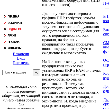
обслуживания оборудования (ППР
Пу
или его аналоги).
Для получения достоверного
В П
графика ППР требуется, что-бы
кон
процесс фиксации информации о
текущем состоянии оборудования
Ви
осуществлялся с необходимой для
сл
этого периодичностью. Как
правило, на больших
СМ
предприятиях такая процедура
вне
ввода информации требуется
фун
ежедневно и многократно.
Вакансии
Вход
Осо
На большинстве крупных
Партнеры
пер
предприятий сейчас уже
установлены ERP и EAM системы,
Ко
в которых заложена такая
кул
возможность, но она не
реализована. Почему так
Дес
Цивилизация - это
происходит? Потому, что
оди
стадия развития
инициаторами установки данных
общества, на которой
систем являются не технари, а
Дья
ничего нельзя сделать
экономисты. И, когда внедрение
ор
без
программы происходит до
стр
финансирования.