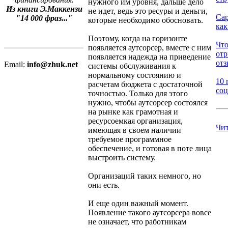
нужного им уровня, дальше дело
Из книги Э.Маккензи
не идет, ведь это ресуры и деньги,
Сар
"14 000 фраз..."
которые необходимо обосновать.
как
Поэтому, когда на горизонте
Что
появляется аутсорсер, вместе с ним
от
появляется надежда на приведение
отз
Email:
info@zhuk.net
системы обслуживания к
нормальному состоянию и
10 
расчетам бюджета с достаточной
соц
точностью. Только для этого
нужно, чтобы аутсорсер состоялся
на рынке как грамотная и
ресурсоемкая организация,
Чит
имеющая в своем наличии
требуемое программное
обеспечение, и готовая в поте лица
выстроить систему.
Организаций таких немного, но
они есть.
И еще один важный момент.
Появление такого аутсорсера вовсе
не означает, что работникам