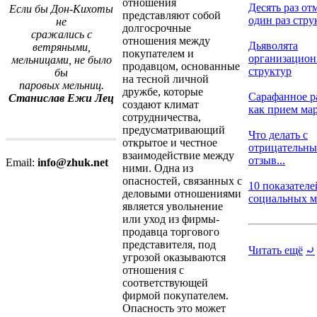
отношения
Десять раз от
Если бы Дон-Кихоты
представляют собой
один раз струк
не
долгосрочные
сражались с
отношения между
Дьяволята
ветряными,
покупателем и
организацио
мельницами, не было
продавцом, основанные
структур
бы
на тесной личной
паровых мельниц.
дружбе, которые
Сарафанное р
Станислав Ежи Лец
создают климат
как прием мар
сотрудничества,
предусматривающий
Что делать с
открытое и честное
отрицательн
взаимодействие между
отзыв...
Email:
info@zhuk.net
ними. Одна из
опасностей, связанных с
10 показателе
деловыми отношениями
социальных ме
является увольнение
или уход из фирмы-
продавца торгового
представителя, под
Читать ещё
⤾
угрозой оказываются
отношения с
соответствующей
фирмой покупателем.
Опасность это может