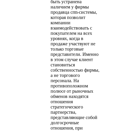
быть устранена
наличием у фирмы
продавца crm-системы,
которая позволит
компании
взаимодействовать с
покупателем на всех
уровнях, когда в
продаже участвуют не
только торговые
представители. Именно
в этом случае клиент
становиться
собственностью фирмы,
а не торгового
персонала. На
противоположном
полюсе от рыночных
обменов находятся
отношения
стратегического
партнерства,
представляющие собой
долгосрочные
отношения, при