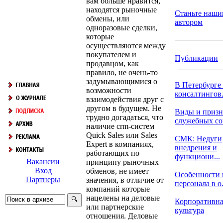
вам больше нравится,
находятся рыночные
Станьте наши
обмены, или
автором
одноразовые сделки,
которые
осуществляются между
покупателем и
Публикации
продавцом, как
правило, не очень-то
задумывающимися о
В Петербурге
возможности
консалтингов.
взаимодействия друг с
другом в будущем. Не
Виды и призн
трудно догадаться, что
служебных с
наличие crm-систем
Quick Sales или Sales
СМК: Недуги
Expert в компаниях,
внедрения и
работающих по
функциони...
Вакансии
принципу рыночных
Вход
обменов, не имеет
Особенности 
Партнеры
значения, в отличие от
персонала в о.
компаний которые
нацелены на деловые
Корпоративна
или партнерские
культура
отношения. Деловые