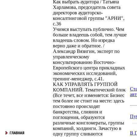
Как выбрать аудитора / Татьяна
Харламова, председатель совета
директоров аудиторско-
консалтинговой группы "АРНИ",
с.36
Учимся выступать публично. Чем
больше владеешь собой, тем лучше
владеешь словом. Но изредка
верно даже и обратное. /
Александр Вязигин, эксперт по
управленческому
консультированию Восточно-
Европейского центра прикладных
экономических исследований,
тренинг-менеджер, с.41.
КАК УПРАВЛЯТЬ ГРУППОЙ
Ст
КОМПАНИЙ. Тематический блок
ав
(Все течет, все изменяется: Бизнес
тем более не стоит на месте: здесь
постоянно происходят
банкротства, слияния и
Пу
поглощения, образуются
различные конгломераты, группы
компаний, холдинги. Зачастую в
В П
одну группу сливаются