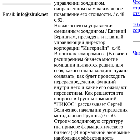
Что
управлении холдингом,
от
направленном на максимальное
отз
повышение его стоимости. / с.48 -
Email:
info@zhuk.net
с.62.
10 
Новые аспекты управления
соц
смешанным холдингом / Евгений
Бернштам, президент и главный
управляющий директор
корпорации "Интерпайп", с.46.
Чи
В поисках компромисса (В связи с
расширением бизнеса многие
компании пытаются решить для
себя, какого плана холдинг нужно
создавать, как будет происходить
перераспределение функций
внутри него и какие его ожидают
перспективы. Как решаются эти
вопросы в Группы компаний
"НИКОС" рассказывает Сергей
Беличенко, начальник управления
методологии Группы.) / с.50.
Строим холдинговую структуру
(на примере фармацевтического
бизнеса) (В нормальной экономике
наибольшая эффективность