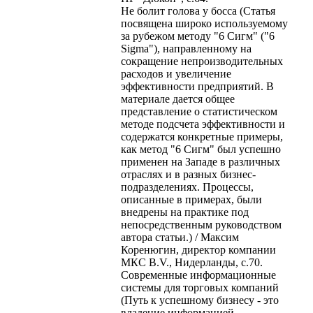
Не болит голова у босса (Статья
посвящена широко используемому
за рубежом методу "6 Сигм" ("6
Sigma"), направленному на
сокращение непроизводительных
расходов и увеличение
эффективности предприятий. В
материале дается общее
представление о статистическом
методе подсчета эффективности и
содержатся конкретные примеры,
как метод "6 Сигм" был успешно
применен на Западе в различных
отраслях и в разных бизнес-
подразделениях. Процессы,
описанные в примерах, были
внедрены на практике под
непосредственным руководством
автора статьи.) / Максим
Коренюгин, директор компании
МКС B.V., Нидерланды, с.70.
Современные информационные
системы для торговых компаний
(Путь к успешному бизнесу - это
владение информацией.