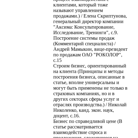
клиентами, который тоже
называют управлением
продажами.) / Елена Скриптунова,
генеральный директор компании
"Аксима: Консультирование,
Исследование, Тренинги", с.9.
Построение системы продаж
(Комментарий специалиста) /
Андрей Мамыкин, вице-президент
по продажам ОАО "РОКОЛОР",
с.15
Строим бизнес, ориентированный
на клиента (Принципы и методы
построения бизнеса, описанные в
статье, вполне универсальны и
могут быть применены не только в
страховых компаниях, но и в
других секторах сферы услуг и
отраслях производства.) / Николай
Николенко, канд. экон. наук,
доцент, с.16.
Бизнес по справедливой цене (В
статье рассматривается
взаимодействие спроса и
предложения, сложившееся на