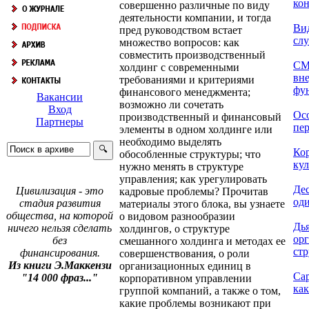
кон
совершенно различные по виду
деятельности компании, и тогда
Ви
пред руководством встает
сл
множество вопросов: как
совместить производственный
СМ
холдинг с современными
вн
требованиями и критериями
фун
финансового менеджмента;
Вакансии
возможно ли сочетать
Вход
Ос
производственный и финансовый
Партнеры
пер
элементы в одном холдинге или
необходимо выделять
Ко
обособленные структуры; что
кул
нужно менять в структуре
управления; как урегулировать
Дес
Цивилизация - это
кадровые проблемы? Прочитав
оди
стадия развития
материалы этого блока, вы узнаете
общества, на которой
о видовом разнообразии
Дь
ничего нельзя сделать
холдингов, о структуре
ор
без
смешанного холдинга и методах ее
стр
финансирования.
совершенствования, о роли
Из книги Э.Маккензи
организационных единиц в
Са
"14 000 фраз..."
корпоративном управлении
как
группой компаний, а также о том,
какие проблемы возникают при