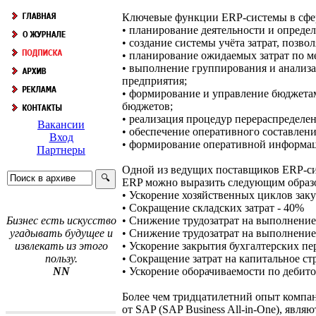
Ключевые функции ERP-системы в сфер
• планирование деятельности и опреде
• создание системы учёта затрат, позв
• планирование ожидаемых затрат по м
• выполнение группирования и анализа
предприятия;
• формирование и управление бюджетам
бюджетов;
• реализация процедур перераспределе
Вакансии
• обеспечение оперативного составлен
Вход
• формирование оперативной информаци
Партнеры
Одной из ведущих поставщиков ERP-сис
ERP можно выразить следующим образ
• Ускорение хозяйственных циклов зак
• Сокращение складских затрат - 40%
• Снижение трудозатрат на выполнение
Бизнес есть искусство
• Снижение трудозатрат на выполнени
угадывать будущее и
• Ускорение закрытия бухгалтерских пе
извлекать из этого
• Сокращение затрат на капитальное ст
пользу.
• Ускорение оборачиваемости по дебит
NN
Более чем тридцатилетний опыт компан
от SAP (SAP Business All-in-One), явл