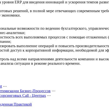
а уровня ERP для введения инноваций и ускорения темпов разви
кс готовых решений, в полной мере отвечающих современным тр
е экономики.
ональные возможности по ведению бухгалтерского, управленческ
нес-аналитики;
елостность всех выполняемых процессов с помощью отлаженных
пании;
изировать выполнение операций и повысить производительность
ростой доступ к корпоративной информации, необходимой для э
нтроль над всеми направлениями деятельности компании и высок
 анализа ситуации в режиме реального времени.
rt
⋯
птимизации Бизнес-Процессов
⋯
орсинговых Call - Центрах
⋯
ржденная Практикой