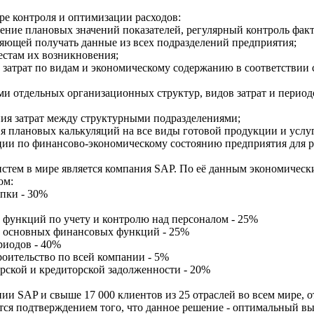
е контроля и оптимизации расходов:
ление плановых значений показателей, регулярный контроль факт
оляющей получать данные из всех подразделений предприятия;
естам их возникновения;
 затрат по видам и экономическому содержанию в соответствии 
и отдельных организационных структур, видов затрат и периодо
ния затрат между структурными подразделениями;
ия плановых калькуляций на все виды готовой продукции и услуг
и по финансово-экономическому состоянию предприятия для ру
тем в мире является компания SAP. По её данным экономически
ом:
упки - 30%
 функций по учету и контролю над персоналом - 25%
е основных финансовых функций - 25%
риодов - 40%
роительство по всей компании - 5%
орской и кредиторской задолженности - 20%
ии SAP и свыше 17 000 клиентов из 25 отраслей во всем мире,
яются подтверждением того, что данное решение - оптимальный в