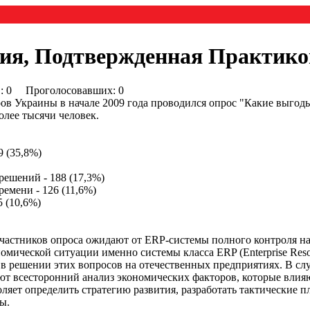
рия, Подтвержденная Практико
0) : 0 Проголосовавших: 0
ров Украины в начале 2009 года проводился опрос "Какие выгод
олее тысячи человек.
9 (35,8%)
ешений - 188 (17,3%)
емени - 126 (11,6%)
5 (10,6%)
участников опроса ожидают от ERP-системы полного контроля н
мической ситуации именно системы класса ERP (Enterprise Reso
 в решении этих вопросов на отечественных предприятиях. В сл
 всесторонний анализ экономических факторов, которые влияю
воляет определить стратегию развития, разработать тактические 
ы.