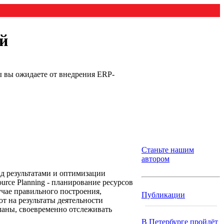
й
ы вы ожидаете от внедрения ERP-
Станьте нашим
автором
ад результатами и оптимизации
urce Planning - планирование ресурсов
учае правильного построения,
Публикации
т на результаты деятельности
планы, своевременно отслеживать
В Петербурге пройдёт