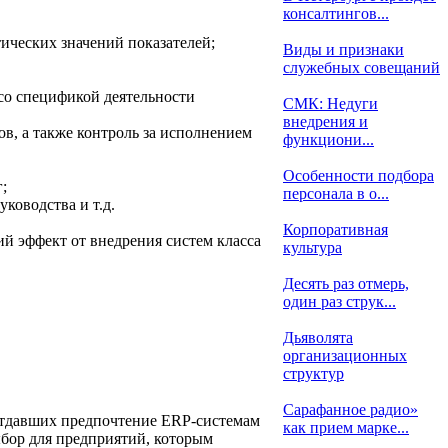
консалтингов...
ических значений показателей;
Виды и признаки
служебных совещаний
со спецификой деятельности
СМК: Недуги
внедрения и
в, а также контроль за исполнением
функциони...
Особенности подбора
;
персонала в о...
ководства и т.д.
Корпоративная
й эффект от внедрения систем класса
культура
Десять раз отмерь,
один раз струк...
Дьяволята
организационных
структур
Сарафанное радио»
 отдавших предпочтение ERP-системам
как прием марке...
ыбор для предприятий, которым