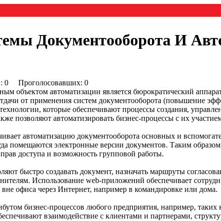
емы Документооборота И Авт
0) : 0 Проголосовавших: 0
ьным объектом автоматизации является бюрократический аппар
тдачи от применения систем документооборота (повышение эффе
технологии, которые обеспечивают процессы создания, управлен
акже позволяют автоматизировать бизнес-процессы с их участием
чивает автоматизацию документооборота основных и вспомогат
уда помещаются электронные версии документов. Таким образом
 прав доступа и возможность групповой работы.
ляют быстро создавать документ, назначать маршруты согласова
лнителям. Использование web-приложений обеспечивает сотрудн
 вне офиса через Интернет, например в командировке или дома.
бутом бизнес-процессов любого предприятия, например, таких к
 обеспечивают взаимодействие с клиентами и партнерами, струк