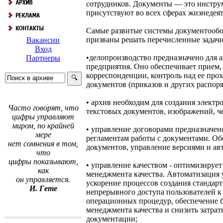
сотрудников. Документы — это инстру
присутствуют во всех сферах жизнедея
Самые развитые системы документообо
призваны решать перечисленные задачи
Вакансии
Вход
•делопроизводство предназначено для 
Партнеры
предприятия. Оно обеспечивает прием,
корреспонденции, контроль над ее про
документов (приказов и других распоря
• архив необходим для создания элект
Часто говорят, что
текстовых документов, изображений, чер
цифры управляют
миром, по крайней
• управление договорами предназначен
мере
регламентам работы с документами. Об
нет сомнения в том,
документов, управление версиями и ав
что
цифры показывают,
• управление качеством - оптимизиру
как
менеджмента качества. Автоматизация
он управляется.
ускорение процессов создания стандар
И. Гете
непрерывного доступа пользователей 
операционных процедур, обеспечение б
менеджмента качества и снизить затрат
документации;