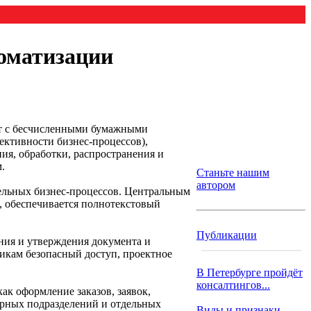
оматизации
ат с бесчисленными бумажными
ктивности бизнес-процессов),
ия, обработки, распространения и
.
Станьте нашим
автором
ельных бизнес-процессов. Центральным
, обеспечивается полнотекстовый
Публикации
ния и утверждения документа и
икам безопасный доступ, проектное
В Петербурге пройдёт
консалтингов...
ак оформление заказов, заявок,
турных подразделений и отдельных
Виды и признаки