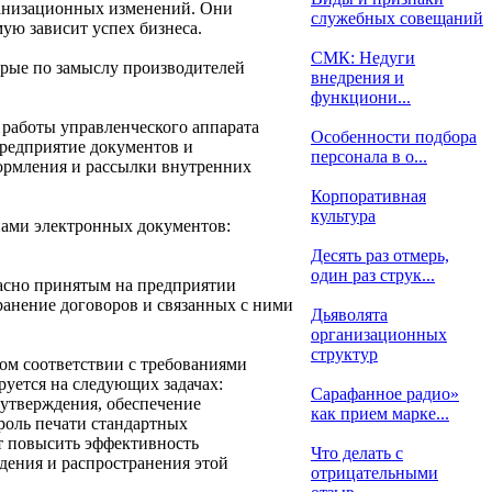
анизационных изменений. Они
служебных совещаний
ую зависит успех бизнеса.
СМК: Недуги
рые по замыслу производителей
внедрения и
функциони...
 работы управленческого аппарата
Особенности подбора
предприятие документов и
персонала в о...
формления и рассылки внутренних
Корпоративная
культура
пами электронных документов:
Десять раз отмерь,
один раз струк...
ласно принятым на предприятии
ранение договоров и связанных с ними
Дьяволята
организационных
структур
ом соответствии с требованиями
уется на следующих задачах:
Сарафанное радио»
 утверждения, обеспечение
как прием марке...
оль печати стандартных
ет повысить эффективность
Что делать с
ждения и распространения этой
отрицательными