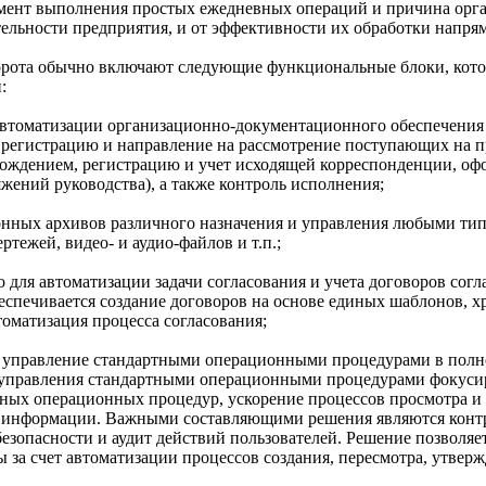
мент выполнения простых ежедневных операций и причина орг
тельности предприятия, и от эффективности их обработки напрям
рота обычно включают следующие функциональные блоки, кото
:
автоматизации организационно-документационного обеспечения
 регистрацию и направление на рассмотрение поступающих на 
хождением, регистрацию и учет исходящей корреспонденции, о
жений руководства), а также контроль исполнения;
ронных архивов различного назначения и управления любыми ти
тежей, видео- и аудио-файлов и т.п.;
о для автоматизации задачи согласования и учета договоров сог
еспечивается создание договоров на основе единых шаблонов, х
томатизация процесса согласования;
ет управление стандартными операционными процедурами в полн
 управления стандартными операционными процедурами фокусир
тных операционных процедур, ускорение процессов просмотра и
к информации. Важными составляющими решения являются контр
езопасности и аудит действий пользователей. Решение позволя
ы за счет автоматизации процессов создания, пересмотра, утвер