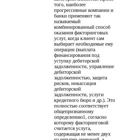
того, наиболее
прогрессивные компании и
банки применяют так
называемый
комбинированный способ
оказания факторинговых
услуг, когда клиент сам
выбирает необходимые ему
операции (выплата
финансирования под
уступку дебиторской
задолженности, управление
дебиторской
задолженностью, защита
рисков, инкассация
дебиторской
задолженности, услуги
кредитного бюро и др.). Это
полностью соответствует
общепризнанному
определению1, согласно
которому факторинговой
считается услуга,
содержащая не менее двух
из четырех операций, а