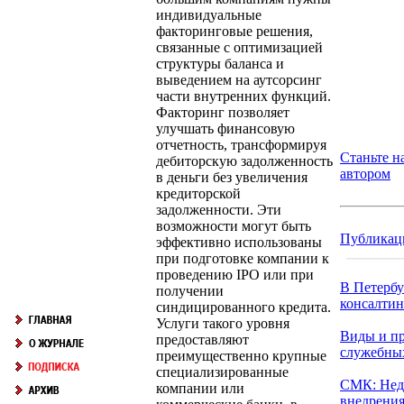
индивидуальные
факторинговые решения,
связанные с оптимизацией
структуры баланса и
выведением на аутсорсинг
части внутренних функций.
Факторинг позволяет
улучшать финансовую
отчетность, трансформируя
Станьте 
дебиторскую задолженность
автором
в деньги без увеличения
кредиторской
задолженности. Эти
возможности могут быть
Публикац
эффективно использованы
при подготовке компании к
проведению IPO или при
В Петербу
получении
консалтинг
синдицированного кредита.
Услуги такого уровня
Виды и п
предоставляют
служебны
преимущественно крупные
специализированные
СМК: Нед
компании или
внедрения