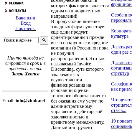
коммерческие банки, в
функциони
которых факторинг является
одним из приоритетных
Особенно
направлений.
Вакансии
персонала 
В продуктовой линейке
Вход
западных фирм существует
Партнеры
Корпорат
еще один продукт,
культура
ориентированный прежде
всего на крупные и средние
Десять раз
компании (в России он пока
один раз с
не получил
Ничто никогда не
распространение). Это так
Дьяволята
строится в срок и в
называемый Invoice
организа
пределах сметы.
Discounting, суть которого
структур
Закон Хеопса
заключается в
осуществлении
Сарафанн
финансирования на
как прием 
основании оценки
торгового оборота клиента
Что делать
Email:
info@zhuk.net
без оказания ему услуг по
отрицате
административному
отзыв...
управлению дебиторской
задолженностью и
10 показа
кредитному менеджменту.
социальных
Данный инструмент