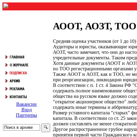
АООТ, АОЗТ, ТОО 
Средняя оценка участников (от 1 до 1
Аудиторы и юристы, оказывающие юрид
АОЗТ, часто замечают, что они до нас
учредительные документы. Таким пред
Хотя данные документы (АООТ и АОЗТ) 
по ТОО регистрационными органами уж
Также АООТ и АОЗТ, как и ТОО, не мо
при реорганизации, ликвидации юриди
В соответствии с п. 1 ст. 4 Закона Р
содержать полное наименование общест
общества на русском языке должно сод
"открытое акционерное общество" либ
Вакансии
содержать иные термины и аббревиату
Вход
Размер уставного капитала "старых" фи
Партнеры
капитала. В соответствии со ст. 25 з
должен составлять не менее стократной 
Другое распространенное грубое наруш
принятия первой части Гражданского к