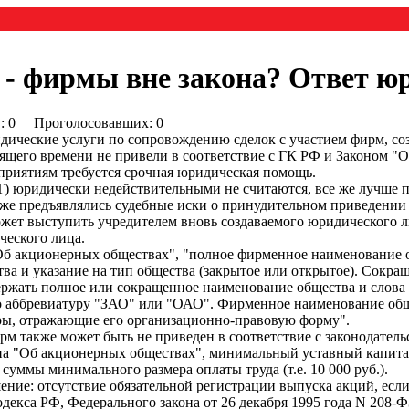
- фирмы вне закона? Ответ ю
0) : 0 Проголосовавших: 0
ические услуги по сопровождению сделок с участием фирм, со
тоящего времени не привели в соответствие с ГК РФ и Законом 
приятиям требуется срочная юридическая помощь.
юридически недействительными не считаются, все же лучше пр
е предъявлялись судебные иски о принудительном приведении в
жет выступить учредителем вновь создаваемого юридического л
ческого лица.
Ф "Об акционерных обществах", "полное фирменное наименование 
ва и указание на тип общества (закрытое или открытое). Сокр
ержать полное или сокращенное наименование общества и слова
о аббревиатуру "ЗАО" или "ОАО". Фирменное наименование обще
ры, отражающие его организационно-правовую форму".
рм также может быть не приведен в соответствие с законодатель
акона "Об акционерных обществах", минимальный уставный капит
суммы минимального размера оплаты труда (т.е. 10 000 руб.).
ение: отсутствие обязательной регистрации выпуска акций, есл
одекса РФ, Федерального закона от 26 декабря 1995 года N 208-