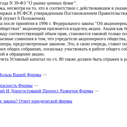
 года N 39-ФЗ "О рынке ценных бумаг".
ка, несмотря на то, что в соответствии с действовавшим в ука
иржах в РСФСР, утвержденным Постановлением Правительства Р
ой (пункт 6 Положения).
а после принятия в 1996 г. Федерального закона "Об акционерны
обществах" акционером признается владелец акции. Акция как 
льцу соответствующий объем прав, становится таковой только п
ьезные сомнения в том, что учредители акционерного общества
онера, предусмотренные законом. Это, в свою очередь, ставит п
х общих собраниях, поскольку участвовать в работе общего со
ой в обращение акции.
чета Уставный капитал по сч. 80 также должен быть отражен в 
 Польза Вашей Фирмы
⋯
зопасность Фирмы
⋯
гий И Дорогостоящий Процесс Развития Фирмы
⋯
е закона? Ответ юридической фирмы