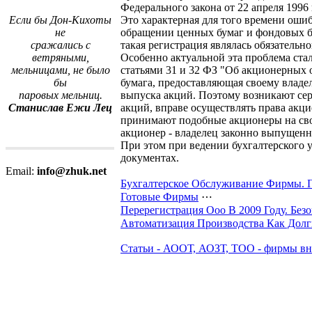
Федерального закона от 22 апреля 1996
Это характерная для того времени ошиб
Если бы Дон-Кихоты
обращении ценных бумаг и фондовых б
не
такая регистрация являлась обязательн
сражались с
Особенно актуальной эта проблема стал
ветряными,
статьями 31 и 32 ФЗ "Об акционерных 
мельницами, не было
бумага, предоставляющая своему владе
бы
выпуска акций. Поэтому возникают сер
паровых мельниц.
акций, вправе осуществлять права акци
Станислав Ежи Лец
принимают подобные акционеры на свои
акционер - владелец законно выпущенн
При этом при ведении бухгалтерского у
документах.
Email:
info@zhuk.net
Бухгалтерское Обслуживание Фирмы.
Готовые Фирмы
⋯
Перерегистрация Ооо В 2009 Году. Бе
Автоматизация Производства Как Дол
Статьи - АООТ, АОЗТ, ТОО - фирмы вн