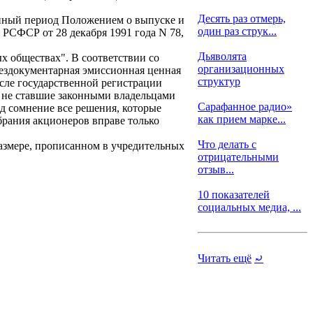
Десять раз отмерь,
занный период Положением о выпуске и
один раз струк...
СФСР от 28 декабря 1991 года N 78,
Дьяволята
х обществах". В соответствии со
организационных
бездокументарная эмиссионная ценная
структур
осле государственной регистрации
, не ставшие законными владельцами
Сарафанное радио»
од сомнение все решения, которые
как прием марке...
брания акционеров вправе только
Что делать с
размере, прописанном в учредительных
отрицательными
отзыв...
10 показателей
социальных медиа, ...
Читать ещё
⤾