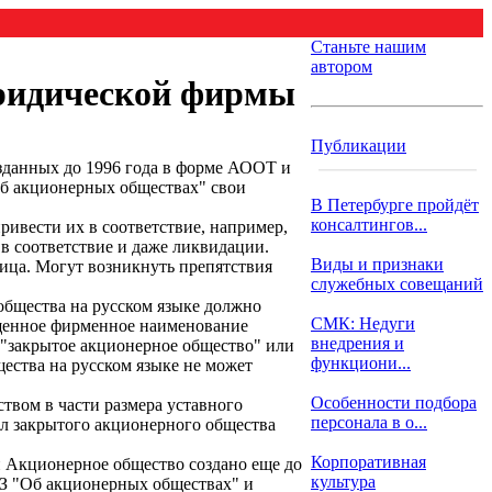
Станьте нашим
автором
ридической фирмы
Публикации
зданных до 1996 года в форме АООТ и
"Об акционерных обществах" свои
В Петербурге пройдёт
консалтингов...
ивести их в соответствие, например,
 соответствие и даже ликвидации.
Виды и признаки
ица. Могут возникнуть препятствия
служебных совещаний
общества на русском языке должно
СМК: Недуги
ащенное фирменное наименование
внедрения и
 "закрытое акционерное общество" или
функциони...
ства на русском языке не может
Особенности подбора
ством в части размера уставного
персонала в о...
ал закрытого акционерного общества
Корпоративная
и Акционерное общество создано еще до
культура
ФЗ "Об акционерных обществах" и