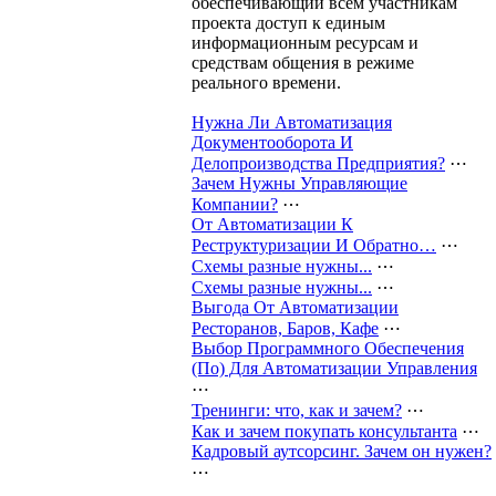
обеспечивающий всем участникам
проекта доступ к единым
информационным ресурсам и
средствам общения в режиме
реального времени.
Нужна Ли Автоматизация
Документооборота И
Делопроизводства Предприятия?
⋯
Зачем Нужны Управляющие
Компании?
⋯
От Автоматизации К
Реструктуризации И Обратно…
⋯
Схемы разные нужны...
⋯
Схемы разные нужны...
⋯
Выгода От Автоматизации
Ресторанов, Баров, Кафе
⋯
Выбор Программного Обеспечения
(По) Для Автоматизации Управления
⋯
Тренинги: что, как и зачем?
⋯
Как и зачем покупать консультанта
⋯
Кадровый аутсорсинг. Зачем он нужен?
⋯