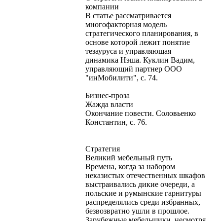
компании
В статье рассматривается
многофакторная модель
стратегического планирования, в
основе которой лежит понятие
тезауруса и управляющая
динамика Нэша. Куклин Вадим,
управляющий партнер ООО
"инМобилити", с. 74.
Бизнес-проза
Жажда власти
Окончание повести. Соловьенко
Константин, с. 76.
Стратегия
Великий мебельный путь
Времена, когда за набором
неказистых отечественных шкафов
выстраивались дикие очереди, а
польские и румынские гарнитуры
распределялись среди избранных,
безвозвратно ушли в прошлое.
Зарубежные мебельщики, несмотря