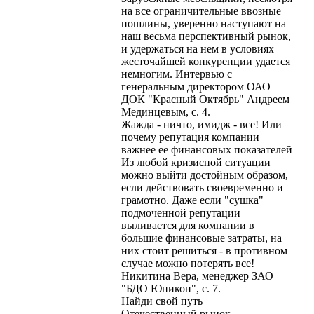
на все ограничительные ввозные
пошлины, уверенно наступают на
наш весьма перспективный рынок,
и удержаться на нем в условиях
жесточайшей конкуренции удается
немногим. Интервью с
генеральным директором ОАО
ДОК "Красный Октябрь" Андреем
Мединцевым, с. 4.
Жажда - ничто, имидж - все! Или
почему репутация компании
важнее ее финансовых показателей
Из любой кризисной ситуации
можно выйти достойным образом,
если действовать своевременно и
грамотно. Даже если "сушка"
подмоченной репутации
выливается для компании в
большие финансовые затраты, на
них стоит решиться - в противном
случае можно потерять все!
Никитина Вера, менеджер ЗАО
"БДО Юникон", с. 7.
Найди свой путь
Отечественный рынок