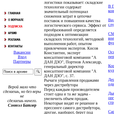
логистики показывает: складские
В П
технологии содержат
кон
значительный потенциал
снижения затрат в цепочке
Ви
поставок и повышения качества
сл
логистического сервиса. Эффект от
преобразований определяется
СМ
подходом к оптимизации
вн
складских технологий, методикой
фун
выполнения работ, опытом
привлечения экспертов. Кисов
Ос
Вакансии
Константин, эксперт
пер
Вход
консалтинговой компании "А
Партнеры
ДАН ДЗО", Портнов Александр,
Ко
генеральный директор
кул
консалтинговой компании "А
ДАН ДЗО", с. 37.
Дес
Рычаги управления продажами
оди
через дистрибутора
Верой мало что
Перед каждым производителем
сделаешь, но без веры
Дь
стоит одна и та же задача -
не
ор
увеличить объем продаж.
сделаешь ничего.
стр
Некоторые видят ее решение в
Сэмюэл Батлер
прессинге самого дистрибутора,
Са
другие, наоборот, берут под