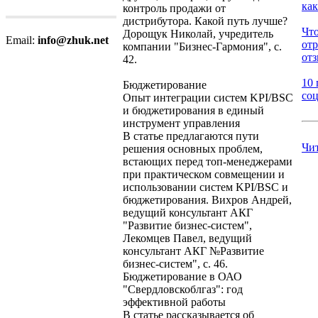
как
контроль продажи от
дистрибутора. Какой путь лучше?
Что
Дорощук Николай, учредитель
Email:
info@zhuk.net
от
компании "Бизнес-Гармония", с.
отз
42.
10 
Бюджетирование
соц
Опыт интеграции систем KPI/BSC
и бюджетирования в единый
инструмент управления
В статье предлагаются пути
Чи
решения основных проблем,
встающих перед топ-менеджерами
при практическом совмещении и
использовании систем KPI/BSC и
бюджетирования. Вихров Андрей,
ведущий консультант АКГ
"Развитие бизнес-систем",
Лекомцев Павел, ведущий
консультант АКГ №Развитие
бизнес-систем", с. 46.
Бюджетирование в ОАО
"Свердловскоблгаз": год
эффективной работы
В статье рассказывается об