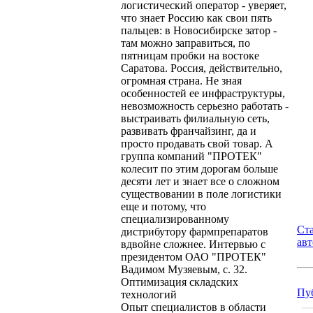
логистический оператор - уверяет,
что знает Россию как свои пять
пальцев: в Новосибирске затор -
там можно заправиться, по
пятницам пробки на востоке
Саратова. Россия, действительно,
огромная страна. Не зная
особенностей ее инфраструктуры,
невозможность серьезно работать -
выстраивать филиальную сеть,
развивать франчайзинг, да и
просто продавать свой товар. А
группа компаний "ПРОТЕК"
колесит по этим дорогам больше
десяти лет и знает все о сложном
существовании в поле логистики
еще и потому, что
специализированному
Ст
дистрибутору фармпрепаратов
ав
вдвойне сложнее. Интервью с
президентом ОАО "ПРОТЕК"
Вадимом Музяевым, с. 32.
Оптимизация складских
Пу
технологий
Опыт специалистов в области