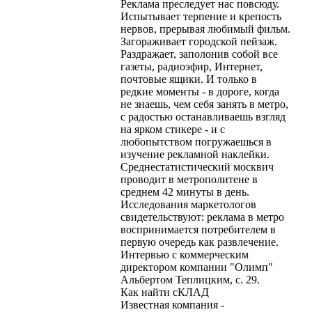
Реклама преследует нас повсюду.
Испытывает терпение и крепость
нервов, прерывая любимый фильм.
Загораживает городской пейзаж.
Раздражает, заполонив собой все
газеты, радиоэфир, Интернет,
почтовые ящики. И только в
редкие моменты - в дороге, когда
не знаешь, чем себя занять в метро,
с радостью останавливаешь взгляд
на ярком стикере - и с
любопытством погружаешься в
изучение рекламной наклейки.
Среднестатистический москвич
проводит в метрополитене в
среднем 42 минуты в день.
Исследования маркетологов
свидетельствуют: реклама в метро
воспринимается потребителем в
первую очередь как развлечение.
Интервью с коммерческим
директором компании "Олимп"
Альбертом Теплицким, с. 29.
Как найти сКЛАД
Известная компания -