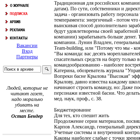
Традиционная для российских компаний
датам). По сути, собственники и директ
задача - организовать работу персонала
темперамента: энергичный - потом что 
выискивая способ дополнительно зараб
будут удовлетворены своей заработной
компании) зарабатывать больше денег. Т
компании. Лунин Владлен, генеральный
Вакансии
Team-building, или "Потому что мы - ко
Вход
"Вы команда: вас десять мореплавателе
Партнеры
спасательных средств на борту только 
командообразованию - наиболее востре
Катерина, обозреватель журнала "Управ
Вопреки басне Крылова "Высокая" эффе
Крылову, давно известна каждому школ
начинают строить команду, но: Даже п
Людей, которые не
персонажи известной басни. Что делат
читают газет,
мед. наук, проф., с. 38.
надо морально
убивать на
Бюджетирование
месте.
Для тех, кто спешит жить
Остап Бендер
Продолжение серии материалов, посвя
Карпов Александр, генеральный директ
Учетные системы и внутренний контро
Каковы наиболее слабые с точки зрени