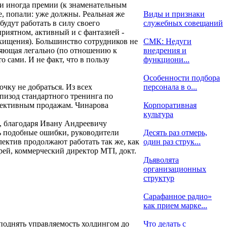
 и иногда премии (к знаменательным
се, попали: уже должны. Реальная же
Виды и признаки
будут работать в силу своего
служебных совещаний
приятном, активный и с фантазией -
 хищения). Большинство сотрудников не
СМК: Недуги
ляющая легально (по отношению к
внедрения и
 сами. И не факт, что в пользу
функциони...
Особенности подбора
очку не добраться. Из всех
персонала в о...
эпизод стандартного тренинга по
ффективным продажам. Чинарова
Корпоративная
культура
и, благодаря Ивану Андреевичу
ть подобные ошибки, руководители
Десять раз отмерь,
ектив продолжают работать так же, как
один раз струк...
рей, коммерческий директор MTI, докт.
Дьяволята
организационных
структур
Сарафанное радио»
как прием марке...
 поднять управляемость холдингом до
Что делать с