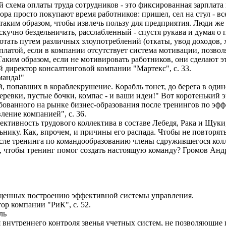
 схема оплаты труда сотрудников - это фиксированная зарплата
ора просто покупают время работников: пришел, сел на стул - в
 таким образом, чтобы извлечь пользу для предприятия. Люди же 
скучно бездельничать, расслабленный - спустя рукава и думая о 
отать путем различных злоупотреблений (откаты, увод доходов,
 платой, если в компании отсутствует система мотивации, позво
аким образом, если не мотивировать работников, они сделают это
 директор консалтинговой компании "Мартекс", с. 33.
манда!"
й, попавших в кораблекрушение. Корабль тонет, до берега в один
веревки, пустые бочки, компас - и ваши идеи!" Вот коротенький 
бованного на рынке бизнес-образования после тренингов по э
ление компанией", с. 36.
ктивность трудового коллектива в составе Лебедя, Рака и Щук
ьнику. Как, впрочем, и причины его распада. Чтобы не повторя
осле тренинга по командообразованию члены сдружившегося колл
ь, чтобы тренинг помог создать настоящую команду? Громов Анд
щенных построению эффективной системы управления.
ор компании "РиК", с. 52.
ль
я внутреннего контроля звенья учетных систем, не позволяющие