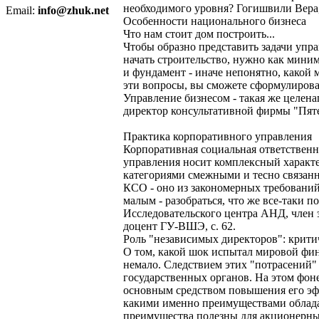
необходимого уровня? Гогишвили Вера,
Email:
info@zhuk.net
Особенности национального бизнеса
Что нам стоит дом построить...
Чтобы образно представить задачи упр
начать строительство, нужно как миним
и фундамент - иначе непонятно, какой м
эти вопросы, вы сможете сформулироват
Управление бизнесом - такая же целен
директор консультативной фирмы "Пятер
Практика корпоративного управления
Корпоративная социальная ответственн
управления носит комплексный характе
категориями смежными и тесно связан
КСО - оно из закономерных требований
малым - разобраться, что же все-таки 
Исследовательского центра АНД, член 
доцент ГУ-ВШЭ, с. 62.
Роль "независимых директоров": крити
О том, какой шок испытал мировой фин
немало. Следствием этих "потрасений" 
государственных органов. На этом фоне
основным средством повышения его эфф
какими именно преимуществами облада
преимущества полезны для акционерных