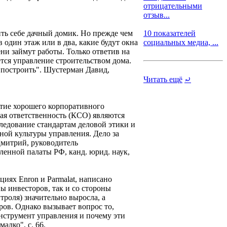
отрицательными
отзыв...
ить себе дачный домик. Но прежде чем
10 показателей
 один этаж или в два, какие будут окна
социальных медиа, ...
ени займут работы. Только ответив на
ется управление строительством дома.
 построить". Шустерман Давид,
Читать ещё
⤾
ятие хорошего корпоративного
ая ответственность (КСО) являются
едование стандартам деловой этики и
ой культуры управления. Дело за
Дмитрий, руководитель
енной палаты РФ, канд. юрид. наук,
иях Enron и Parmalat, написано
ы инвесторов, так и со стороны
троля) значительно выросла, а
ов. Однако вызывает вопрос то,
нструмент управления и почему эти
лко", с. 66.