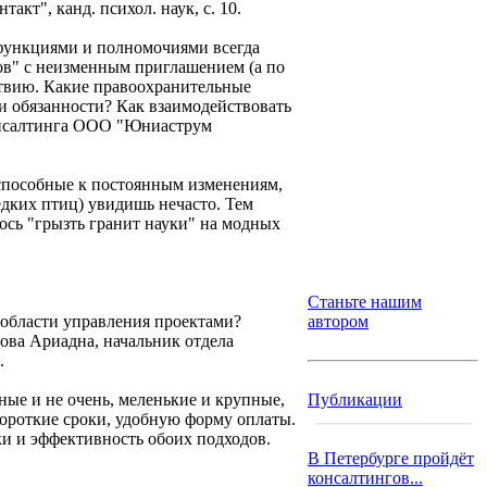
т", канд. психол. наук, с. 10.
функциями и полномочиями всегда
в" с неизменным приглашением (а по
ствию. Какие правоохранительные
и обязанности? Как взаимодействовать
консалтинга ООО "Юниаструм
 способные к постоянным изменениям,
едких птиц) увидишь нечасто. Тем
ось "грызть гранит науки" на модных
Станьте нашим
 области управления проектами?
автором
ова Ариадна, начальник отдела
.
ные и не очень, меленькие и крупные,
Публикации
ороткие сроки, удобную форму оплаты.
ки и эффективность обоих подходов.
В Петербурге пройдёт
консалтингов...