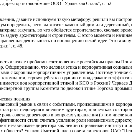
 директор по экономике ООО "Уральская Сталь", с. 52.
авления, давайте используем такую метафору: решили вы постро
ум определить, чего вы хотите: каменный дом или деревянный, в
атериал закупать, во что обойдется строительство, сколько врем
ь задачу архитекторам и строителям. С этого момента и начина
аправленная деятельность по воплощению некой идеи "что я хочу
ки", с. 48.
ость и этика: проблемы соотношения с российским правом Пон
р. Общепризнанно, что деловая этика и корпоративная социальн
ными с хорошим корпоративным управлением. Поэтому точное сл
 к компании, стремящейся к созданию и поддержанию эффективн
понимается под корпоративной этикой и КСО в России? Черкаев 
экспертной группы Комитета по деловой этике Торгово-промышл
ческая позиция
ансовый рынок в связи с событиями, произошедшими в корпорац
стал рост недоверия к внешним аудиторам, причем как со сторон
 роль совета директоров в вопросах управления (в том числе кон
ективности стали считать усиление роли независимых директор
ют независимые директора как некий социальный институт и и
 обществ? Ушаков Дмитрий, член совета директоров ОАО "Перма