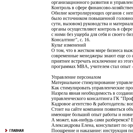
организационного развития и управлен
Контроль в сфере финансово-хозяйстве
Обилие контролирующих органов с неп
было источником повышенной головной
сути, вызовом) руководства и материа
органы осуществляют контроль в сфере
с ними без ущерба для себя и своего 
Консалтинг", с. 16.
Культ изменений
О том, что в жестком мире бизнеса вы
современные менеджеры знают еще со ст
приятнее встречать исключение из этог
программах MBA, учителем стал опыт -
Управление персоналом
Материальное стимулирование управле
Как стимулировать управленческие про
Назрела явная необходимость в создан
управленческого консалтинга ГК "Профе
Кадровое агентство & работодатель: во
Стоит на сайте компании появиться объ
имеющие большой опыт работы и нович
А может, как-нибудь сами разберемся? 
Александрова Елена, консультант по ор
Поощрение и наказание: инструкция п