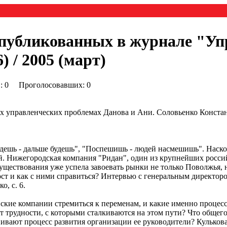
опубликованных в журнале "Уп
 / 2005 (март)
0) : 0 Проголосовавших: 0
 управленческих проблемах Данова и Ани. Соловьенко Констант
едешь - дальше будешь", "Поспешишь - людей насмешишь". Наско
й. Нижегородская компания "Ридан", один из крупнейших росс
существования уже успела завоевать рынки не только Поволжья, 
рост и как с ними справиться? Интервью с генеральным директ
, с. 6.
кие компании стремиться к переменам, и какие именно процесс
трудности, с которыми сталкиваются на этом пути? Что общего
ивают процесс развития организации ее руководители? Кулькова