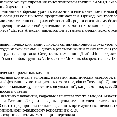
ческого консультирования консалтинговой группы "ИМИДЖ-Контак
нной деятельности
онятными аббревиатурами в названии и еще менее понятными 
 боли для большинства предпринимателей. Приход "контролеро
льно ответственных лиц для объяснений сродни стихийному бед
 предпринимательской деятельности, каковы их основные права 
бизнеса? Даутов Алексей, директор департамента юридического 
живают только компании с гибкой организационной структурой,
уденческой скамьи. Однако в реальной жизни таких rara avis (р
о грустного правила. Создателям компании "Драйв-Ин" не довел
 "сын ошибок трудных". Дикаленко Михаил, обозреватель, с. 18.
нческих проектных команд
ектные команды в условиях нехватки практических наработок в
ии эффективных мотивационных схем подобных "команд". Денис
ссиональные аудиторские консультации", канд. экон. наук, с. 26
просы и ответы
явлению о вакансии, кадровые агентства тут же атакуют. Извест
ки. Все они обещают выгодные цены, лучших специалистов в к
В статье предпринята попытка сравнить преимущества, недостат
ганизационно-кадровому консалтингу, с. 30.
о созданию системы мотивации персонала