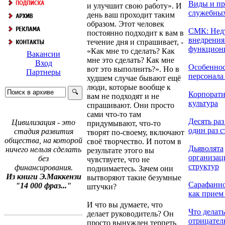
Виды и пр
и улучшит свою работу». И
служебны
день ваш проходит таким
образом. Этот человек
СМК: Нед
постоянно подходит к вам в
внедрения
течение дня и спрашивает, -
функциони
«Как мне то сделать? Как
Вакансии
мне это сделать? Как мне
Вход
Особеннос
вот это выполнить?». Но в
Партнеры
персонала в
худшем случае бывают ещё
люди, которые вообще к
Корпорати
вам не подходят и не
культура
спрашивают. Они просто
сами что-то там
Десять раз
Цивилизация - это
придумывают, что-то
один раз с
стадия развития
творят по-своему, включают
общества, на которой
своё творчество. И потом в
Дьяволята
ничего нельзя сделать
результате этого вы
организа
без
чувствуете, что не
структур
финансирования.
поднимаетесь. Зачем они
Из книги Э.Маккензи
вытворяют такие безумные
Сарафанно
"14 000 фраз..."
штучки?
как прием 
И что вы думаете, что
Что делать
делает руководитель? Он
отрицате
просто вынужден терпеть