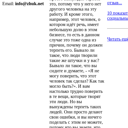
отзыв...
Email:
info@zhuk.net
это, потому что у него нет
другого человека на эту
10 показа
работу. И кроме этого,
социальных
например, этот человек, о
котором идёт речь, имеет
небольшую долю в этом
бизнесе, то есть в данном
Читать ещ
случае это тоже одна из
причин, почему он должен
терпеть его. Бывало ли
такое, что люди творили
такие же штучки и у вас?
Бывало ли такое, что вы
сидите и думаете, - «Я не
могу поверить, что этот
человек так сделал? Как так
могло быть?». И вам
настолько трудно поверить
в те вещи, которые творят
эти люди. Но вы
вынуждены терпеть таких
людей. Они просто делают
свои ошибки, и вы ничего
поделать с этим не можете,
потому что вы знаете, что