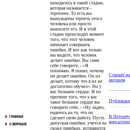
находитесь в такой стадии,
которая называется –
терпение. То есть вы
вынуждены терпеть этого
человека или просто
выносите его. И в этой
стадии происходит момент
того, что этот человек
начинает совершать
ошибки. И вот как только
вы видите, что человек
делает ошибки. Вы сами
себе говорите, - «Я
понимаю. Я понял, почему
Станьте н
он делает ошибки. Он их
автором
делает, потому что я их не
достаточно обучил». Но у
вас большое сердце. И по
причине того, что у вас
Публикац
такое большое сердце вы
говорите себе, - «Ну ладно,
надеюсь на то, что он
В Петербу
сделает свою работу. Пусть
консалтинг
допуская ошибки, учится на
своих ошибках, исправится