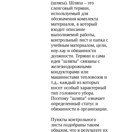
(шляпа). Шляпа – это
сленговый термин,
используемый для
обозначения комплекта
материалов, в который
входит описание
выполняемой работы,
контрольный лист и папка с
учебным материалом, цели,
ноу-хау и обязанности
должности. Термин и сама
идея "шляпы" связаны с
железнодорожными
кондукторами или
машинистами тепловозов и
т.д., каждый из которых
носит особый характерный
тип головного убора.
Поэтому "шляпа" означает
определенный статус и
обязанности в организации.
Пункты контрольного
листа подобраны таким
образом, что в результате их