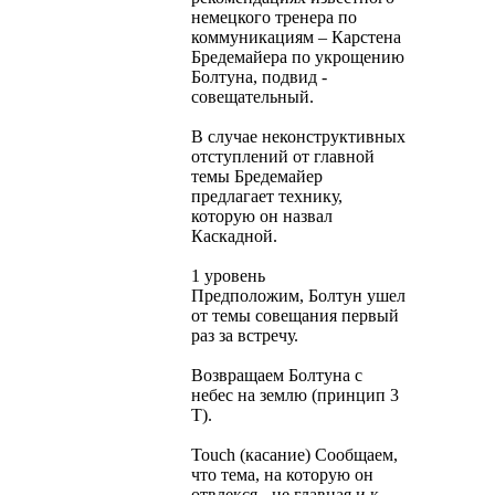
немецкого тренера по
коммуникациям – Карстена
Бредемайера по укрощению
Болтуна, подвид -
совещательный.
В случае неконструктивных
отступлений от главной
темы Бредемайер
предлагает технику,
которую он назвал
Каскадной.
1 уровень
Предположим, Болтун ушел
от темы совещания первый
раз за встречу.
Возвращаем Болтуна с
небес на землю (принцип 3
Т).
Touch (касание) Сообщаем,
что тема, на которую он
отвлекся - не главная и к