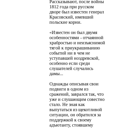
Рассказывают, после войны
1812 года при русском
дворе был известен генерал
Красовский, имевший
польские корни.
«Известен он был двумя
особенностями - отчаянной
храбростью и неизъяснимой
тягой к приукрашиванию
событий ни в чем не
уступавшей ноздревской,
особенно если среди
слушателей случались
дамы...
Однажды описывая свои
подвиги в одном из
сражений, заврался так, что
уже и слушающим совестно
стало. Не зная как
выпутаться из щекотливой
ситуации, он обратился за
поддержкой к своему
адъютанту, стоявшему