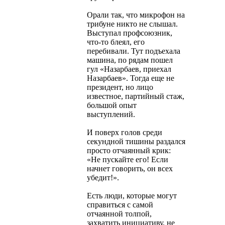
Орали так, что микрофон на
трибуне никто не слышал.
Выступал профсоюзник,
что-то блеял, его
перебивали. Тут подъехала
машина, по рядам пошел
гул «Назарбаев, приехал
Назарбаев». Тогда еще не
президент, но лицо
известное, партийный стаж,
большой опыт
выступлений.
И поверх голов среди
секундной тишины раздался
просто отчаянный крик:
«Не пускайте его! Если
начнет говорить, он всех
убедит!».
Есть люди, которые могут
справиться с самой
отчаянной толпой,
захватить инициативу, не