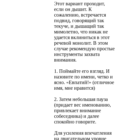
Этот вариант проходит,
если он дышит. К
сожалению, встречается
подвид, говорящий так
текуче, и дышащий так
мимолетно, что никак не
удается вклиниться в этот
речевой монолит. В этом
случае рекомендую простые
инструменты захвата
внимания.
1. Поймайте его взгляд. И
назовите по имени, четко и
ясно. «Евпатий!» (отличное
имя, мне нравится)
2. Затем небольшая пауза
(придает вес именованию,
привлекает внимание
собеседника) и далее
спокойно говорите.
Для усиления впечатления
на двигательном уровне