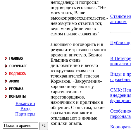
неподалеку, и попросил
подтвердить его слова. "Не
могу знать, Ваше
Станьте 
высокопревосходительство,-
автором
невозмутимо ответил тот,-
ведь меня убили еще в
самом начале сражения".
Публикац
Любящего поговорить и в
результате тратящего много
времени впустую, Бориса
В Петербу
Ельцина очень
консалтинг
дипломатично и весело
«закруглял» глава его
Виды и п
телохранителей генерал
служебны
Коржаков. «Закругления»
хорошо получаются у
СМК: Нед
харизматичных
внедрения
переговорщиков,
функциони
находчивых и приятных в
Вакансии
общении. С опытом, такие
Вход
Особенно
фразы запоминают и
Партнеры
персонала 
откладывают в личные
копилки опыта.
Корпорат