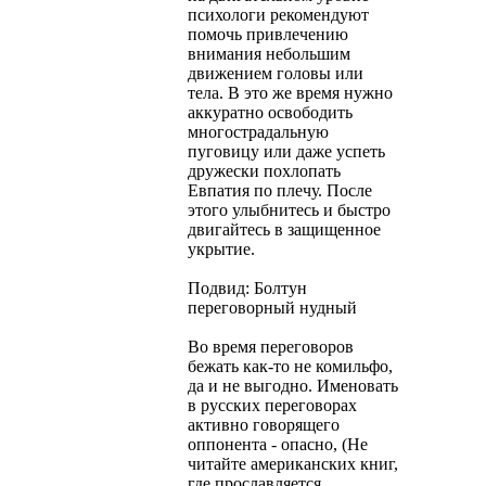
психологи рекомендуют
помочь привлечению
внимания небольшим
движением головы или
тела. В это же время нужно
аккуратно освободить
многострадальную
пуговицу или даже успеть
дружески похлопать
Евпатия по плечу. После
этого улыбнитесь и быстро
двигайтесь в защищенное
укрытие.
Подвид: Болтун
переговорный нудный
Во время переговоров
бежать как-то не комильфо,
да и не выгодно. Именовать
в русских переговорах
активно говорящего
оппонента - опасно, (Не
читайте американских книг,
где прославляется