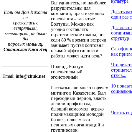
культура
Вы удивитесь, но наиболее
разрушительны для
Десять раз
Если бы Дон-Кихоты
компаний, практикующих
один раз с
не
совещания – завзятые
сражались с
Болтуны. Можно как
Дьяволята
ветряными,
угодно составлять
организа
мельницами, не было
стратегические планы, но
структур
бы
если 80 % времени встречи
паровых мельниц.
занимает пустая болтовня –
Сарафанн
Станислав Ежи Лец
о какой эффективности
как прием 
работы может идти речь?
Что делать
Подвид: Болтун
отрицате
совещательный
отзыв...
Email:
info@zhuk.net
эгоистичный
10 показа
Рассказывали мне о горячем
социальных
митинге в Казахстане. Был
переходный период, власть
делили профсоюзы,
бывший комсомол, дерзко
Читать ещ
поднимающийся молодой
бизнес, плюс масса
невнятных организаций и
группировок.