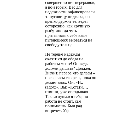
совершенно нет перерывов,
а во-вторых, Вас для
надежности зафиксировали
за пуговицу пиджака, он
крепко держит ее, ведет
осторожно, как крупную
рыбу, иногда чуть
притягивая к себе ваше
пытающееся вырваться на
свободу тельце.
Не теряем надежды
оказаться до обеда на
рабочем месте! Он ведь
должен дышать? Должен.
Значит, первое что делаем –
прерываем его речь, пока он
делает вдох. Он: «И..
(вдох)». Вы: «Кстати…,
извини, уже опаздываю.
Так заслушался тебя, но
работа не стоит, сам
понимаешь. Был рад
встрече». Уф.