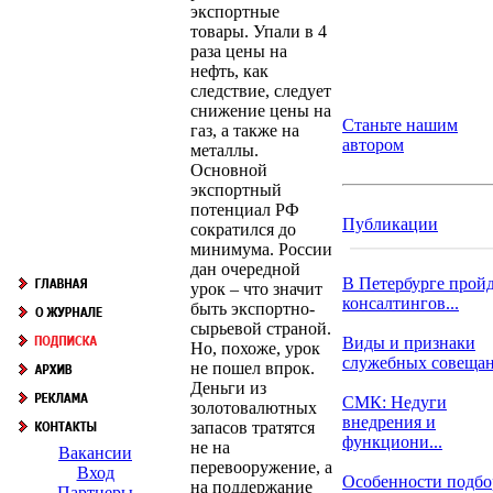
экспортные
товары. Упали в 4
раза цены на
нефть, как
следствие, следует
снижение цены на
Станьте нашим
газ, а также на
автором
металлы.
Основной
экспортный
потенциал РФ
Публикации
сократился до
минимума. России
дан очередной
В Петербурге прой
урок – что значит
консалтингов...
быть экспортно-
сырьевой страной.
Виды и признаки
Но, похоже, урок
служебных совеща
не пошел впрок.
Деньги из
СМК: Недуги
золотовалютных
внедрения и
запасов тратятся
функциони...
не на
Вакансии
перевооружение, а
Вход
Особенности подбо
на поддержание
Партнеры