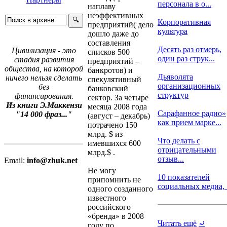
персонала в о...
наплаву
неэффективных
Корпоративная
предприятий( дело
культура
дошло даже до
составления
Десять раз отмерь,
Цивилизация - это
списков 500
один раз струк...
стадия развития
предприятий –
общества, на которой
банкротов) и
Дьяволята
ничего нельзя сделать
спекулятивный
организационных
без
банковский
структур
финансирования.
сектор. За четыре
Из книги Э.Маккензи
месяца 2008 года
Сарафанное радио»
"14 000 фраз..."
(август – декабрь)
как прием марке...
потрачено 150
млрд. $ из
Что делать с
имевшихся 600
отрицательными
млрд.$ .
отзыв...
Email:
info@zhuk.net
Не могу
10 показателей
припомнить не
социальных медиа, .
одного созданного
известного
российского
«бренда» в 2008
Читать ещё
⤾
году по