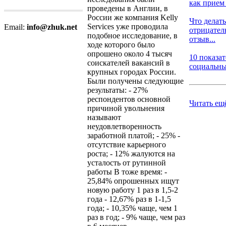
как прием 
проведены в Англии, в
России же компания Kelly
Что делать
Services уже проводила
Email:
info@zhuk.net
отрицате
подобное исследование, в
отзыв...
ходе которого было
опрошено около 4 тысяч
10 показа
соискателей вакансий в
социальных
крупных городах России.
Были получены следующие
результаты: - 27%
респондентов основной
Читать ещ
причиной увольнения
называют
неудовлетворенность
заработной платой; - 25% -
отсутствие карьерного
роста; - 12% жалуются на
усталость от рутинной
работы В тоже время: -
25,84% опрошенных ищут
новую работу 1 раз в 1,5-2
года - 12,67% раз в 1-1,5
года; - 10,35% чаще, чем 1
раз в год; - 9% чаще, чем раз