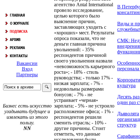
агентство Antal International
В Петербу
провело исследование,
консалтинг
целью которого было
выяснение причин,
Виды и пр
заставляющих уходить с
служебны
«хороших» мест. Результаты
опроса показали, что не
СМК: Нед
деньги главная причина
внедрения
увольнений: - 35%
функциони
респондентов причиной
своего увольнения назвали
Особеннос
Вакансии
«невозможность карьерного
персонала в
Вход
роста»; - 18% - стиль
Партнеры
руководства; - только 17% -
Корпорати
низкая зарплата; - 7% -
культура
недовольны размерами
бонусов; - 7% - не
Десять раз
устраивает «черная»
один раз с
зарплата; - 5% - не устроило
Бизнес есть искусство
расположение офиса; - 1% -
угадывать будущее и
Дьяволята
респондентов решили
извлекать из этого
организа
сменить отрасль; - 10% -
пользу.
структур
другие причины. Стоит
NN
отметить, что данные
Сарафанно
исследования были