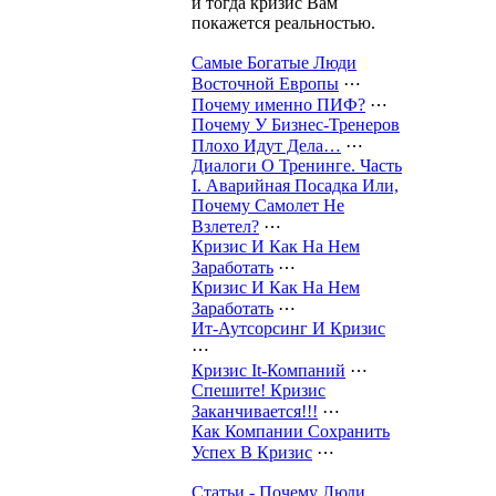
и тогда кризис Вам
покажется реальностью.
Самые Богатые Люди
Восточной Европы
⋯
Почему именно ПИФ?
⋯
Почему У Бизнес-Тренеров
Плохо Идут Дела…
⋯
Диалоги О Тренинге. Часть
I. Аварийная Посадка Или,
Почему Самолет Не
Взлетел?
⋯
Кризис И Как На Нем
Заработать
⋯
Кризис И Как На Нем
Заработать
⋯
Ит-Аутсорсинг И Кризис
⋯
Кризис It-Компаний
⋯
Спешите! Кризис
Заканчивается!!!
⋯
Как Компании Сохранить
Успех В Кризис
⋯
Статьи - Почему Люди