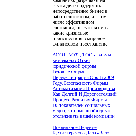
компанию, разрешают на
самом деле поддержать
непосредственно бизнес в
работоспособном, и в том
числе эффективном
состоянии, не смотря ни на
какие кризисные
происшествия в мировом
финансовом пространстве.
АООТ, АОЗТ, ТОО - фирмы
вне закона? Ответ
юридической фирмы
⋯
Готовые Фирмы
⋯
Перерегистрация Ооо В 2009
Году. Безопасность Фирмы
⋯
Автоматизация Производства
Как Долгий И Дорогостоящий
Процесс Развития Фирмы
⋯
10 показателей социальных
медиа, которые необходимо
отслеживать вашей компании
⋯
Правильное Ведение
Бухгалтерского Дела - Залог