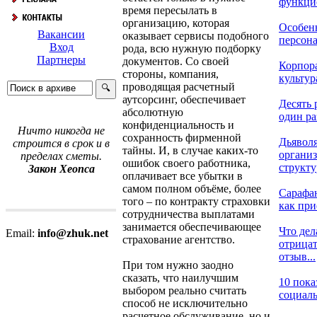
функцио
время пересылать в
организацию, которая
Особен
Вакансии
оказывает сервисы подобного
персонал
Вход
рода, всю нужную подборку
Партнеры
документов. Со своей
Корпор
стороны, компания,
культур
проводящая расчетный
аутсорсинг, обеспечивает
Десять 
абсолютную
один раз
конфиденциальность и
Ничто никогда не
сохранность фирменной
Дьявол
строится в срок и в
тайны. И, в случае каких-то
органи
пределах сметы.
ошибок своего работника,
структу
Закон Хеопса
оплачивает все убытки в
самом полном объёме, более
Сарафа
того – по контракту страховки
как при
сотрудничества выплатами
занимается обеспечивающее
Что дел
Email:
info@zhuk.net
страхование агентство.
отрица
отзыв...
При том нужно заодно
сказать, что наилучшим
10 пока
выбором реально считать
социаль
способ не исключительно
расчетное обслуживание, но и