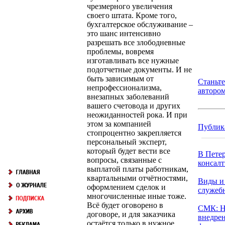
чрезмерного увеличения
своего штата. Кроме того,
бухгалтерское обслуживание –
это шанс интенсивно
разрешать все злободневные
проблемы, вовремя
изготавливать все нужные
подотчетные документы. И не
быть зависимым от
Станьт
непрофессионализма,
авторо
внезапных заболеваний
вашего счетовода и других
неожиданностей рока. И при
этом за компанией
Публик
стопроцентно закрепляется
персональный эксперт,
который будет вести все
В Петер
вопросы, связанные с
консалт
выплатой платы работникам,
квартальными отчётностями,
Виды и
оформлением сделок и
служеб
многочисленные иные тоже.
Всё будет оговорено в
СМК: Н
договоре, и для заказчика
внедре
остаётся только в нужное