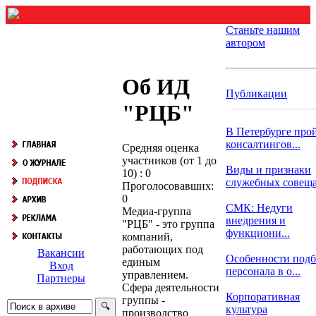
Станьте нашим
автором
Об ИД
Публикации
"РЦБ"
В Петербурге про
консалтингов...
Средняя оценка
участников (от 1 до
Виды и признаки
10) : 0
служебных совещ
Проголосовавших:
0
СМК: Недуги
Медиа-группа
внедрения и
"РЦБ" - это группа
функциони...
компаний,
работающих под
Вакансии
Особенности подб
единым
Вход
персонала в о...
управлением.
Партнеры
Сфера деятельности
Корпоративная
группы -
культура
производство