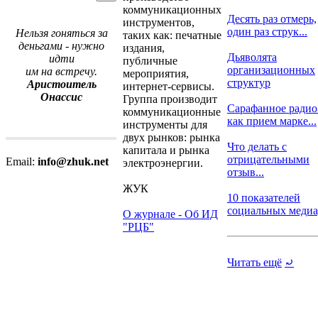
коммуникационных
Десять раз отмерь,
инструментов,
один раз струк...
Нельзя гоняться за
таких как: печатные
деньгами - нужно
издания,
Дьяволята
идти
публичные
организационных
им на встречу.
мероприятия,
структур
Аристоитель
интернет-сервисы.
Онассис
Группа производит
Сарафанное радио
коммуникационные
как прием марке...
инструменты для
двух рынков: рынка
Что делать с
капитала и рынка
отрицательными
Email:
info@zhuk.net
электроэнергии.
отзыв...
ЖУК
10 показателей
социальных медиа, 
О журнале - Об ИД
"РЦБ"
Читать ещё
⤾